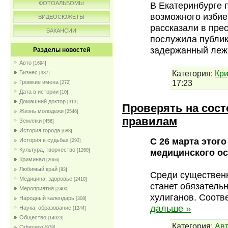
ФОТОАЛЬБОМЫ
В Екатеринбурге 
возможного избие
ВИДЕОСЮЖЕТЫ
рассказали в пре
ВАКАНСИИ
послужила публик
задержанный лежи
Разделы новостей
Авто
[1694]
Категория:
Кр
Бизнес
[937]
17:23
Громкие имена
[272]
Дата в истории
[10]
Домашний доктор
[313]
Проверять на сост
Жизнь молодежи
[2546]
правилам
Земляки
[456]
История города
[688]
С 26 марта этого
История в судьбах
[293]
Культура, творчество
медицинского ос
[1260]
Криминал
[2066]
Любимый край
[83]
Среди существенн
Медицина, здоровье
[2410]
станет обязатель
Мероприятия
[2400]
хулиганов. Соот
Народный календарь
[308]
дальше »
Наука, образование
[1244]
Общество
[14923]
Категория:
Ав
Официоз
[978]