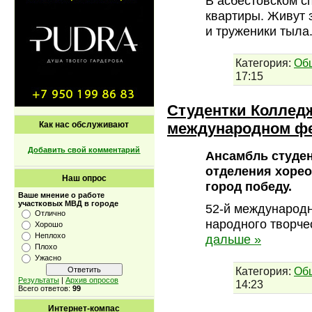
В асбестовском с
квартиры. Живут 
и труженики тыла
Категория:
Об
17:15
Студентки Колледж
международном ф
Как нас обслуживают
Добавить свой комментарий
Ансамбль студен
отделения хорео
Наш опрос
город победу.
Ваше мнение о работе
участковых МВД в городе
52-й международн
Отлично
народного творче
Хорошо
Неплохо
дальше »
Плохо
Ужасно
Категория:
Об
Результаты
|
Архив опросов
14:23
Всего ответов:
99
Интернет-компас