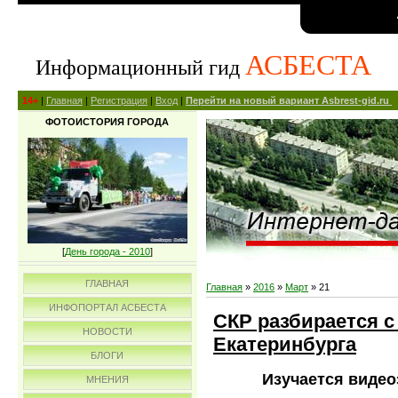
АСБЕСТА
Информационный гид
14+
|
Главная
|
Регистрация
|
Вход
|
Перейти на новый вариант Asbrest-gid.ru
ФОТОИСТОРИЯ ГОРОДА
[
День города - 2010
]
ГЛАВНАЯ
Главная
»
2016
»
Март
»
21
ИНФОПОРТАЛ АСБЕСТА
СКР разбирается с
НОВОСТИ
Екатеринбурга
БЛОГИ
Изучается видео
МНЕНИЯ