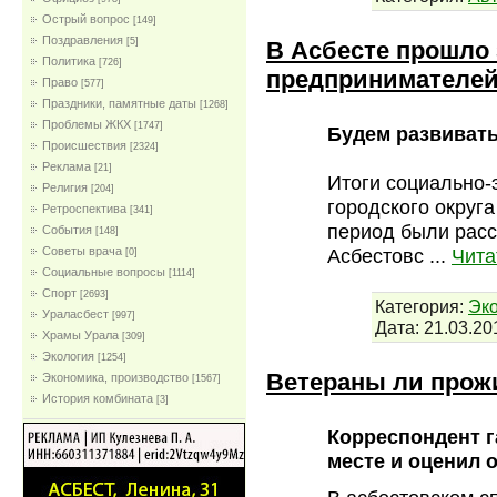
Острый вопрос
[149]
Поздравления
[5]
В Асбесте прошло
Политика
[726]
предпринимателе
Право
[577]
Праздники, памятные даты
[1268]
Проблемы ЖКХ
[1747]
Будем развиват
Проиcшествия
[2324]
Реклама
[21]
Итоги социально-
Религия
[204]
городского округа
Ретроспектива
[341]
период были расс
События
[148]
Советы врача
Асбестовс
...
Чита
[0]
Социальные вопросы
[1114]
Спорт
[2693]
Категория:
Эко
Ураласбест
[997]
Дата:
21.03.20
Храмы Урала
[309]
Экология
[1254]
Ветераны ли прож
Экономика, производство
[1567]
История комбината
[3]
Корреспондент г
месте и оценил 