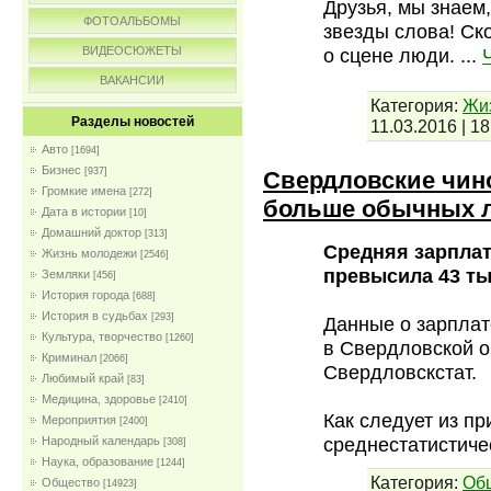
Друзья, мы знаем
ФОТОАЛЬБОМЫ
звезды слова! Ск
ВИДЕОСЮЖЕТЫ
о сцене люди.
...
ВАКАНСИИ
Категория:
Жи
Разделы новостей
11.03.2016
|
18
Авто
[1694]
Бизнес
[937]
Свердловские чин
Громкие имена
[272]
больше обычных 
Дата в истории
[10]
Домашний доктор
[313]
Средняя зарплат
Жизнь молодежи
[2546]
превысила 43 ты
Земляки
[456]
История города
[688]
История в судьбах
[293]
Данные о зарплат
Культура, творчество
[1260]
в Свердловской о
Криминал
[2066]
Свердловскстат.
Любимый край
[83]
Медицина, здоровье
[2410]
Как следует из п
Мероприятия
[2400]
среднестатистич
Народный календарь
[308]
Наука, образование
[1244]
Категория:
Об
Общество
[14923]