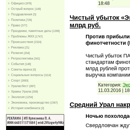
18:48
Официоз
[978]
Острый вопрос
[149]
Поздравления
[5]
Чистый убыток «Эне
Политика
[726]
млрд руб.
Право
[577]
Праздники, памятные даты
[1268]
Против прибыли
Проблемы ЖКХ
[1747]
финотчетности 
Проиcшествия
[2324]
Реклама
[21]
Религия
[204]
Чистый убыток П
Ретроспектива
[341]
стандартам финот
События
[148]
млрд рублей прот
Советы врача
[0]
выручка компании
Социальные вопросы
[1114]
Спорт
[2693]
Категория:
Эко
Ураласбест
[997]
11.03.2016
|
18
Храмы Урала
[309]
Экология
[1254]
Экономика, производство
Средний Урал нак
[1567]
История комбината
[3]
Ночью похолодае
Свердловчан жду