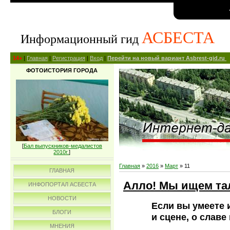
АСБЕСТА
Информационный гид
14+
|
Главная
|
Регистрация
|
Вход
|
Перейти на новый вариант Asbrest-gid.ru
ФОТОИСТОРИЯ ГОРОДА
[
Бал выпускников-медалистов
2010г.
]
Главная
»
2016
»
Март
»
11
ГЛАВНАЯ
Алло! Мы ищем та
ИНФОПОРТАЛ АСБЕСТА
НОВОСТИ
Если вы умеете и
БЛОГИ
и сцене, о славе
МНЕНИЯ