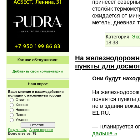
принесет северны
столбик термомет
ожидается от мин
метель, дневная 
Категория:
Эк
18:38
На железнодорожн
Как нас обслуживают
пункты для досмо
Добавить свой комментарий
Они будут находи
Наш опрос
На железнодорожн
Ваше мнение о взаимодействии
полиции с населением города
появятся пункты 
Отлично
не в здании вокза
Хорошо
Неплохо
Е1.RU.
Плохо
Ужасно
— Планируется ог
Результаты
|
Архив опросов
дальше »
Всего ответов:
75