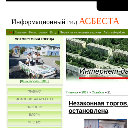
АСБЕСТА
Информационный гид
14+
|
Главная
|
Регистрация
|
Вход
|
Перейти на новый вариант Asbrest-gid.ru
ФОТОИСТОРИЯ ГОРОДА
[
День города - 2010
]
ГЛАВНАЯ
Главная
»
2017
»
Октябрь
»
21
ИНФОПОРТАЛ АСБЕСТА
Незаконная торгов
НОВОСТИ
остановлена
БЛОГИ
МНЕНИЯ