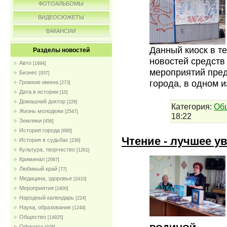
ФОТОАЛЬБОМЫ
ВИДЕОСЮЖЕТЫ
ВАКАНСИИ
Данный киоск в те
Разделы новостей
новостей средств
Авто
[1694]
мероприятий пред
Бизнес
[937]
города, в одном и
Громкие имена
[273]
Дата в истории
[10]
Домашний доктор
[228]
Категория:
Об
Жизнь молодежи
[2547]
18:22
Земляки
[456]
История города
[690]
Чтение - лучшее у
История в судьбах
[236]
Культура, творчество
[1261]
Криминал
[2067]
Любимый край
[77]
Медицина, здоровье
[2410]
Мероприятия
[2400]
Народный календарь
[224]
Наука, образование
[1244]
Общество
[14925]
Официоз