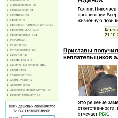
РОДИНОЙ.
[978]
Острый вопрос
[149]
Галина Николаевн
Поздравления
[5]
организации Всер
Политика
[726]
жизненную позиц
Право
[577]
Праздники, памятные даты
[1004]
Катего
Проблемы ЖКХ
[1747]
21.10.
Проиcшествия
[2324]
Реклама
[21]
Религия
[204]
Приставы получил
Ретроспектива
[342]
События
[148]
неплательщиков а
Советы врача
[0]
Социальные вопросы
[1114]
Спорт
[2693]
Ураласбест
[998]
Храмы Урала
[221]
Экология
[1254]
Экономика, производство
[1567]
История комбината
[3]
Это решение заме
ответственности,
отмечает
РБК
.