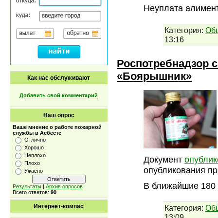
Неуплата алимен
Категория:
Об
13:16
Роспотребнадзор с
«Боярышник»
Как нас обслуживают
Добавить свой комментарий
Наш опрос
Ваше мнение о работе пожарной
службы в Асбесте
Отлично
Хорошо
Неплохо
Документ
опублик
Плохо
опубликования п
Ужасно
В ближайшие 180
Результаты
|
Архив опросов
Всего ответов:
90
Интернет-компас
Категория:
Об
13:09