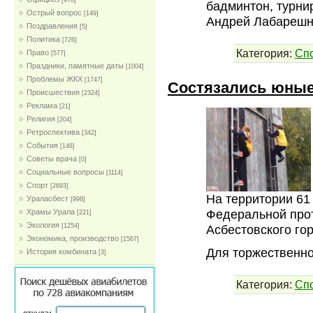
[978]
бадминтон, турни
Острый вопрос
[149]
Андрей Лабарешн
Поздравления
[5]
Политика
[726]
Категория:
Сп
Право
[577]
Праздники, памятные даты
[1004]
Проблемы ЖКХ
[1747]
Состязались юны
Проиcшествия
[2324]
Реклама
[21]
Религия
[204]
Ретроспектива
[342]
События
[148]
Советы врача
[0]
Социальные вопросы
[1114]
Спорт
[2693]
На территории 61 
Ураласбест
[998]
Федеральной про
Храмы Урала
[221]
Экология
[1254]
Асбестовского гор
Экономика, производство
[1567]
Для торжественн
История комбината
[3]
Категория:
Сп