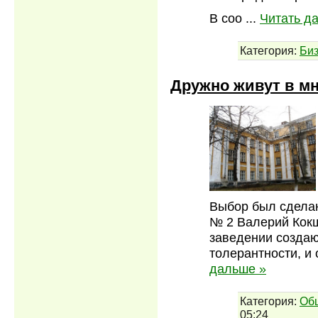
В соо
...
Читать д
Категория:
Би
Дружно живут в м
Выбор был сделан
№ 2 Валерий Кокш
заведении созда
толерантности, и
дальше »
Категория:
Об
05:24