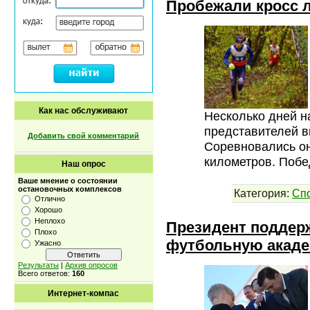
Пробежали кросс 
Как нас обслуживают
Несколько дней н
представителей в
Добавить свой комментарий
Соревновались он
километров. Поб
Наш опрос
Ваше мнение о состоянии
остановочных комплексов
Категория:
Сп
Отлично
Хорошо
Неплохо
Президент поддер
Плохо
футбольную акад
Ужасно
Результаты
|
Архив опросов
Всего ответов:
160
Интернет-компас