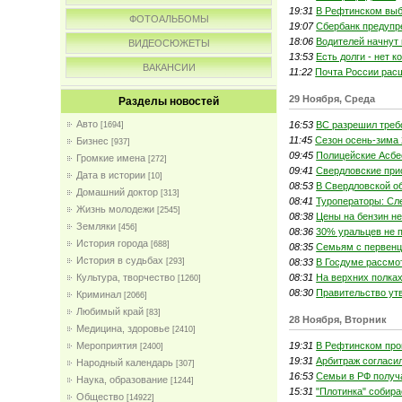
19:31
В Рефтинском выб
ФОТОАЛЬБОМЫ
19:07
Сбербанк предупр
18:06
Водителей начнут 
ВИДЕОСЮЖЕТЫ
13:53
Есть долги - нет 
ВАКАНСИИ
11:22
Почта России расш
29 Ноября, Среда
Разделы новостей
Авто
16:53
ВС разрешил треб
[1694]
11:45
Сезон осень-зима 
Бизнес
[937]
09:45
Полицейские Асбе
Громкие имена
[272]
09:41
Свердловские при
Дата в истории
[10]
08:53
В Свердловской о
Домашний доктор
[313]
08:41
Туроператоры: Сл
Жизнь молодежи
[2545]
08:38
Цены на бензин не
Земляки
[456]
08:36
30% уральцев не 
История города
[688]
08:35
Семьям с первенц
История в судьбах
08:33
В Госдуме рассмо
[293]
08:31
На верхних полках
Культура, творчество
[1260]
08:30
Правительство утв
Криминал
[2066]
Любимый край
[83]
28 Ноября, Вторник
Медицина, здоровье
[2410]
19:31
В Рефтинском про
Мероприятия
[2400]
19:31
Арбитраж согласи
Народный календарь
[307]
16:53
Семьи в РФ получа
Наука, образование
[1244]
15:31
"Плотинка" собира
Общество
[14922]