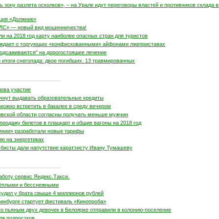
 зону разлета осколков», – на Урале идут переговоры властей и противников склада 
ция «Должник»
ЛС» — новый вид мошенничества!
и на 2018 год карту наиболее опасных стран для туристов
ждает о торгующих «конфискованными» айфонами лжеприставах
одсаживаются" на дорогостоящее лечение
 итоги снегопада: двое погибших. 13 травмированных
лова участие
ачнут выдавать образовательные кредиты
можно встретить в бакалее в среду вечером
ской области согласны получать меньше мужчин
родажу билетов в плацкарт и общие вагоны на 2018 год
инии» разработали новые тарифы
ию на энергетиках
бисты дали напутствие каратэисту Ивану Тумашеву
аботу сервис Яндекс.Такси.
тёплыми и бесснежными
судил у брата свыше 4 миллионов рублей
ринбурге стартует фестиваль «Кинопроба»
о пьяным двух девочек в Белоярке отправили в колонию-поселение
ля подростков