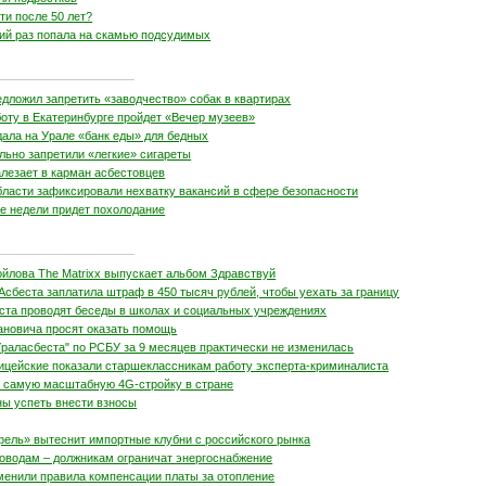
ети после 50 лет?
тий раз попала на скамью подсудимых
дложил запретить «заводчество» собак в квартирах
оту в Екатеринбурге пройдет «Вечер музеев»
дала на Урале «банк еды» для бедных
льно запретили «легкие» сигареты
алезает в карман асбестовцев
бласти зафиксировали нехватку вакансий в сфере безопасности
не недели придет похолодание
ойлова The Matrixx выпускает альбом Здравствуй
Асбеста заплатила штраф в 450 тысяч рублей, чтобы уехать за границу
ста проводят беседы в школах и социальных учреждениях
ановича просят оказать помощь
раласбеста" по РСБУ за 9 месяцев практически не изменилась
ицейские показали старшеклассникам работу эксперта-криминалиста
 самую масштабную 4G-стройку в стране
ы успеть внести взносы
фель» вытеснит импортные клубни с российского рынка
доводам – должникам ограничат энергоснабжение
менили правила компенсации платы за отопление