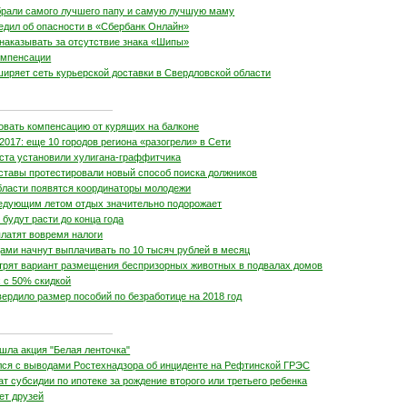
рали самого лучшего папу и самую лучшую маму
едил об опасности в «Сбербанк Онлайн»
наказывать за отсутствие знака «Шипы»
компенсации
иряет сеть курьерской доставки в Свердловской области
овать компенсацию от курящих на балконе
2017: еще 10 городов региона «разогрели» в Сети
ста установили хулигана-граффитчика
ставы протестировали новый способ поиска должников
бласти появятся координаторы молодежи
едующим летом отдых значительно подорожает
 будут расти до конца года
платят вовремя налоги
ами начнут выплачивать по 10 тысяч рублей в месяц
трят вариант размещения беспризорных животных в подвалах домов
 с 50% скидкой
ердило размер пособий по безработице на 2018 год
шла акция "Белая ленточка"
лся с выводами Ростехнадзора об инциденте на Рефтинской ГРЭС
т субсидии по ипотеке за рождение второго или третьего ребенка
ет друзей