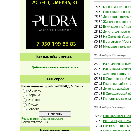
18:31
Копить долги - се
18:31
Проблемы поселка
18:31
Денег нет - сидим 
18:31
Жительница посел
18:31
Если кухонный га
18:31
Депутатам нового
10:16
На Средний Урал 
09:19
В санатории "Горн
08:16
Минздрав предлож
24 Ноября, Пятница
Как нас обслуживают
23:01
На кладбища прид
Добавить свой комментарий
21:31
Наши олимпийски
09:41
Задолженность по
08:56
В Свердловской об
Наш опрос
07:48
Право на работу н
Ваше мнение о работе ГИБДД Асбеста
07:45
До конца декабря 
Отлично
07:44
В Свердловской об
Хорошо
07:44
Импортные мясные
Неплохо
Плохо
23 Ноября, Четверг
Ужасно
17:52
Спикера Малышевс
Результаты
|
Архив опросов
17:51
Рефтинскую ГРЭС 
Всего ответов:
133
17:06
Почти 60 тысяч м
Интернет-компас
17:06
Сбербанк приучит