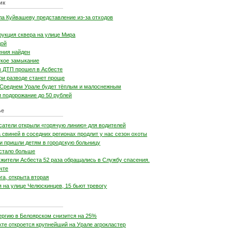
ик
ла Куйвашеву представление из-за отходов
рукция сквера на улице Мира
дой
ения найден
ткое замыкание
в ДТП прошел в Асбесте
ри разводе станет проще
 Среднем Урале будет тёплым и малоснежным
и подорожание до 50 рублей
ье
сатели открыли «горячую линию» для водителей
свиней в соседних регионах продлит у нас сезон охоты
и пришли детям в городскую больницу
 стало больше
 жители Асбеста 52 раза обращались в Службу спасения.
чте
га, открыта вторая
 на улице Челюскинцев, 15 бьют тревогу
ергию в Белоярском снизится на 25%
те откроется крупнейший на Урале агрокластер