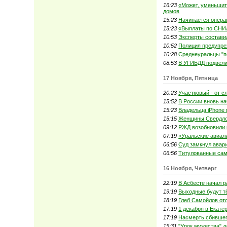
16:23
«Может, уменьшить
домов
15:23
Начинается опера
15:23
«Выплаты по СНИ
10:53
Эксперты составил
10:52
Полиция предупре
10:28
Среднеуральцы "п
08:53
В УГИБДД подвели
17 Ноября, Пятница
20:23
Участковый - от с
15:52
В России вновь н
15:23
Владельца iPhone 
15:15
Женщины Свердлов
09:12
РЖД возобновили п
07:19
«Уральские авиал
06:56
Суд замкнул авар
06:56
Титулованные сам
16 Ноября, Четверг
22:19
В Асбесте начал р
19:19
Выходные будут 
18:19
Глеб Самойлов от
17:19
1 декабря в Екате
17:19
Насмерть сбившег
15:31
"Урок мужества" д