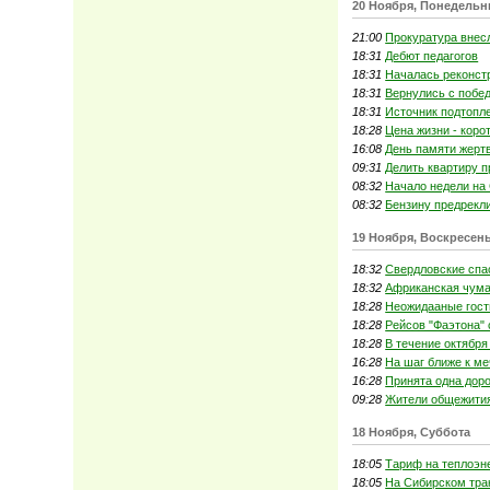
20 Ноября, Понедельн
21:00
Прокуратура внес
18:31
Дебют педагогов
18:31
Началась реконст
18:31
Вернулись с побе
18:31
Источник подтопл
18:28
Цена жизни - коро
16:08
День памяти жерт
09:31
Делить квартиру п
08:32
Начало недели на
08:32
Бензину предрекл
19 Ноября, Воскресен
18:32
Свердловские спа
18:32
Африканская чума 
18:28
Неожидааные гост
18:28
Рейсов "Фаэтона"
18:28
В течение октября
16:28
На шаг ближе к ме
16:28
Принята одна доро
09:28
Жители общежития
18 Ноября, Суббота
18:05
Тариф на теплоэн
18:05
На Сибирском трак