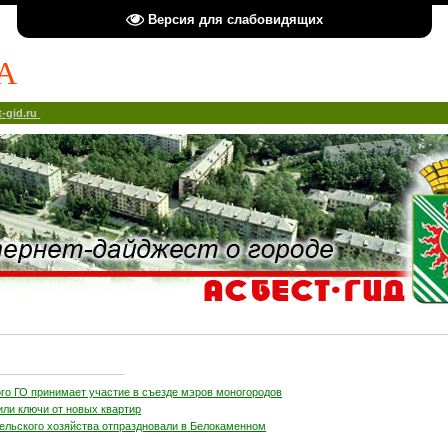
Версия для слабовидящих
А
-gid.ru
ого ГО принимает участие в съезде мэров моногородов
или ключи от новых квартир
сельского хозяйства отпраздновали в Белокаменном