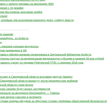
акон о запрете рекламы на квитанциях ЖКХ
дения с 10 декабря
али бесснежное окончание ноября
упило!
 погибших при исполнении воинского долга, соберут вместе
 по шашкам
еринбурга - из Асбеста
во
ь показали хорошие результаты
чан переведено в HD
тавка к юбилею милиции организована в Центральной библиотеке Асбеста
отеатры получат на модернизацию федеральную субсидию в размере 50 млн рублей
закрыть сделку по продаже Рефтинской ГРЭС к середине 2018 года
ссию» в Свердловской области возглавил депутат-банкрот
Свердловской области вырастут после президентских выборов
ской области стали богаче
ских секциях будут искать экстремистов
оизошло на автодороге Екатеринбург — Тюмень
ские жители «засели» в интернете
стражи порядка обсудили за «Круглым столом» проблемы общественной безопасности