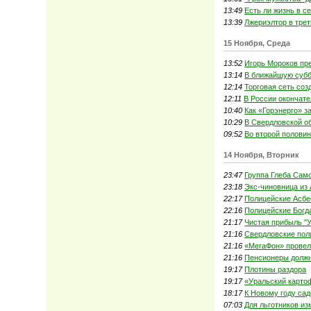
13:49
Есть ли жизнь в с
13:39
Лжериэлтор в тре
15 Ноября, Среда
13:52
Игорь Мороков пре
13:14
В ближайшую субб
12:14
Торговая сеть соз
12:11
В России окончате
10:40
Как «Горэнерго» з
10:29
В Свердловской о
09:52
Во второй полови
14 Ноября, Вторник
23:47
Группа Глеба Сам
23:18
Экс-чиновница из 
22:17
Полицейские Асбе
22:16
Полицейские Богд
21:17
Чистая прибыль "У
21:16
Свердловские пол
21:16
«МегаФон» провел
21:16
Пенсионеры должн
19:17
Плотины раздора
19:17
«Уральский карто
18:17
К Новому году са
07:03
Для льготников из