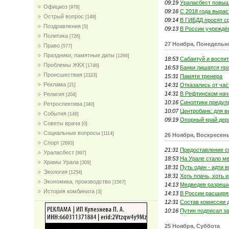
09:19
Ураласбест повы
Официоз
[978]
09:16
С 2018 года вырас
Острый вопрос
[149]
09:14
В ГИБДД просят с
Поздравления
[5]
09:13
В России учреждё
Политика
[726]
27 Ноября, Понедельн
Право
[577]
Праздники, памятные даты
[1266]
18:53
Сабантуй и воспи
Проблемы ЖКХ
[1746]
16:53
Банки лишатся пра
Проиcшествия
[2323]
15:31
Памяти тренера
Реклама
14:31
Отказались от ча
[21]
14:31
В Рефтинском нача
Религия
[204]
10:16
Синоптики предуп
Ретроспектива
[340]
10:07
Центробанк: для 
События
[148]
09:19
Опорный край дер
Советы врача
[0]
Социальные вопросы
[1114]
26 Ноября, Воскресен
Спорт
[2693]
21:31
Предоставление с
Ураласбест
[997]
18:53
На Урале стало м
Храмы Урала
[309]
18:31
Путь один - идти 
Экология
[1254]
18:31
Хоть плачь, хоть 
Экономика, производство
[1567]
14:13
Медведев разреши
История комбината
[3]
14:13
В России расширя
12:31
Состав комиссии 
10:16
Путин подписал за
25 Ноября, Суббота