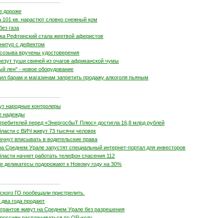
бе дороже
 101 кв. нарастют словно снежный ком
без газа
ка Рефтинский стала жертвой аферистов
рнитур с дефектом
 созыва вручены удостоверения
везут туши свиней из очагов африканской чумы
ый лен" - новое оборудование
ил барам и магазинам запретить продажу алкоголя пьяным
ут народные контролеры
е надежды
требителей перед «ЭнергосбыТ Плюс» достигла 16,8 млрд рублей
ласти с ВИЧ живут 73 тысячи человек
ачнут вписывать в водительские права
на Среднем Урале запустят специальный интернет-портал для инвесторов
ласти начнет работать телефон спасения 112
 деликатесы подорожают к Новому году на 30%
кого ГО пообещали пристрелить.
два года продают
игрантов живут на Среднем Урале без разрешения
 россиян расплачиваться по QR-коду