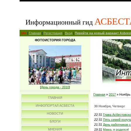
АСБЕСТ
Информационный гид
14+
|
Главная
|
Регистрация
|
Вход
|
Перейти на новый вариант Asbrest
ФОТОИСТОРИЯ ГОРОДА
[
День города - 2010
]
Главная
»
2017
»
Ноябрь
ГЛАВНАЯ
ИНФОПОРТАЛ АСБЕСТА
30 Ноября, Четверг
НОВОСТИ
22:31
Глава Асбестовск
22:31
Пять семей получ
БЛОГИ
21:31
День работников 
МНЕНИЯ
19:31
Мама, я родился!