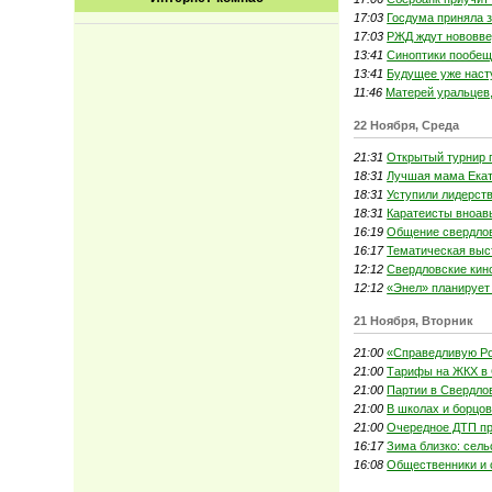
17:03
Госдума приняла з
17:03
РЖД ждут нововве
13:41
Синоптики пообещ
13:41
Будущее уже наст
11:46
Матерей уральцев,
22 Ноября, Среда
21:31
Открытый турнир
18:31
Лучшая мама Екат
18:31
Уступили лидерст
18:31
Каратеисты вноав
16:19
Общение свердлов
16:17
Тематическая выс
12:12
Свердловские кин
12:12
«Энел» планирует 
21 Ноября, Вторник
21:00
«Справедливую Ро
21:00
Тарифы на ЖКХ в 
21:00
Партии в Свердлов
21:00
В школах и борцов
21:00
Очередное ДТП пр
16:17
Зима близко: сель
16:08
Общественники и 