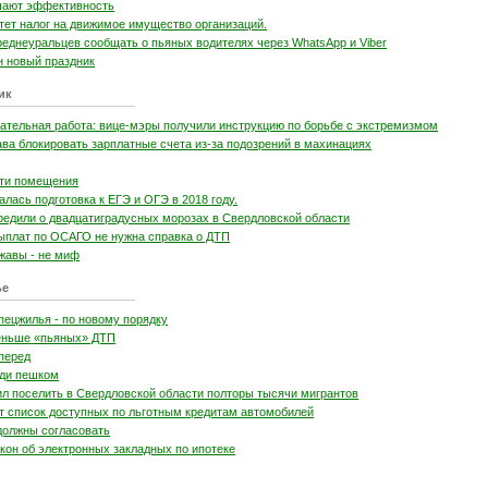
шают эффективность
тет налог на движимое имущество организаций.
реднеуральцев сообщать о пьяных водителях через WhatsApp и Viber
н новый праздник
ик
тательная работа: вице-мэры получили инструкцию по борьбе с экстремизмом
ва блокировать зарплатные счета из-за подозрений в махинациях
сти помещения
лась подготовка к ЕГЭ и ОГЭ в 2018 году.
редили о двадцатиградусных морозах в Свердловской области
выплат по ОСАГО не нужна справка о ДТП
жавы - не миф
ье
пецжилья - по новому порядку
еньше «пьяных» ДТП
вперед
иди пешком
л поселить в Свердловской области полторы тысячи мигрантов
т список доступных по льготным кредитам автомобилей
должны согласовать
кон об электронных закладных по ипотеке