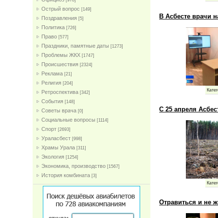
[978]
Острый вопрос
[149]
В Асбесте врачи 
Поздравления
[5]
Политика
[726]
Право
[577]
Праздники, памятные даты
[1273]
Проблемы ЖКХ
[1747]
Проиcшествия
[2324]
Реклама
[21]
Религия
[204]
Катег
Ретроспектива
[342]
События
[148]
С 25 апреля Асбес
Советы врача
[0]
Социальные вопросы
[1114]
Спорт
[2693]
Ураласбест
[998]
Храмы Урала
[311]
Экология
[1254]
Экономика, производство
[1567]
История комбината
[3]
Катег
Отравиться и не ж