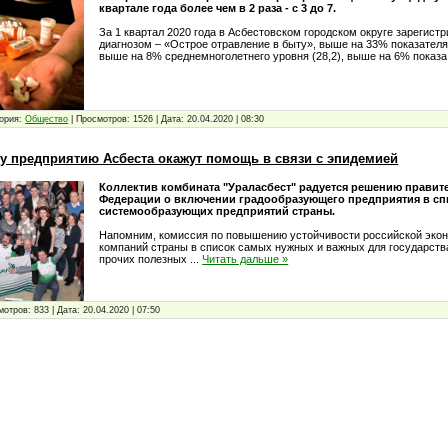
квартале года более чем в 2 раза - с 3 до 7.
За 1 квартал 2020 года в Асбестовском городском округе зарегистр
диагнозом – «Острое отравление в быту», выше на 33% показателя 2
выше на 8% среднемноголетнего уровня (28,2), выше на 6% показ
ория:
Общество
|
Просмотров:
1526
|
Дата:
20.04.2020
|
08:30
 предприятию Асбеста окажут помощь в связи с эпидемией
Коллектив комбината "Ураласбест" радуется решению правит
Федерации о включении градообразующего предприятия в сп
системообразующих предприятий страны.
Напомним, комиссия по повышению устойчивости российской экон
компаний страны в список самых нужных и важных для государств
прочих полезных
...
Читать дальше »
мотров:
833
|
Дата:
20.04.2020
|
07:50