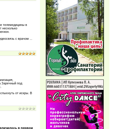
ие телемедицины в
т несколько
регион.
видеосвязь с врачом
...
анизация,
а Заречный под
.
спыхнуть от искры. В
величилось в первом