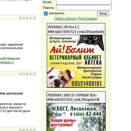
Логин:
Пароль:
запомнить
Забыл пароль
|
Регистрация
чаев заражения
в региональном
ской области»
 дальше »
дачи школьных
риентов, министр
ауки и высшего
з 23 дня после даты