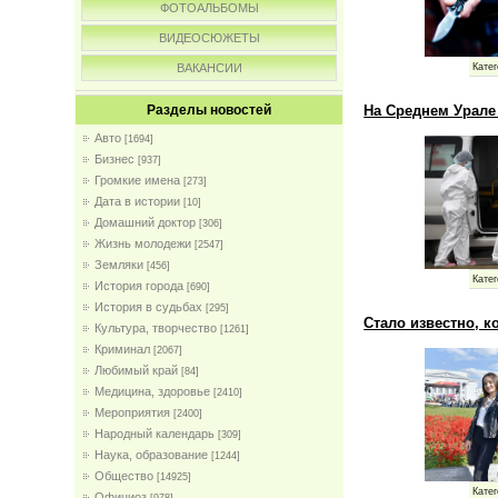
ФОТОАЛЬБОМЫ
ВИДЕОСЮЖЕТЫ
Катег
ВАКАНСИИ
На Среднем Урал
Разделы новостей
Авто
[1694]
Бизнес
[937]
Громкие имена
[273]
Дата в истории
[10]
Домашний доктор
[306]
Жизнь молодежи
[2547]
Земляки
[456]
Катег
История города
[690]
История в судьбах
[295]
Стало известно, к
Культура, творчество
[1261]
Криминал
[2067]
Любимый край
[84]
Медицина, здоровье
[2410]
Мероприятия
[2400]
Народный календарь
[309]
Наука, образование
[1244]
Общество
[14925]
Катег
Официоз