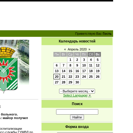
Приветствую Вас
Гость
Календарь новостей
«
Апрель 2020
»
Пн
Вт
Ср
Чт
Пт
Сб
Вс
1
2
3
4
5
6
7
8
9
10
11
12
13
14
15
16
17
18
19
20
21
22
23
24
25
26
27
28
29
30
Select Language
▼
Поиск
м
 больного.
ь: майор получил
Форма входа
госпитализации
ресс-службы ГУМВД по