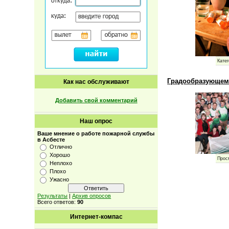
Катег
Градообразующему
Как нас обслуживают
Добавить свой комментарий
Наш опрос
Ваше мнение о работе пожарной службы
в Асбесте
Отлично
Хорошо
Прос
Неплохо
Плохо
Ужасно
Результаты
|
Архив опросов
Всего ответов:
90
Интернет-компас