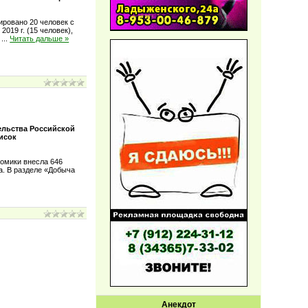
ировано 20 человек с
019 г. (15 человек),
а
...
Читать дальше »
ельства Российской
исок
омики внесла 646
а. В разделе «Добыча
Анекдот