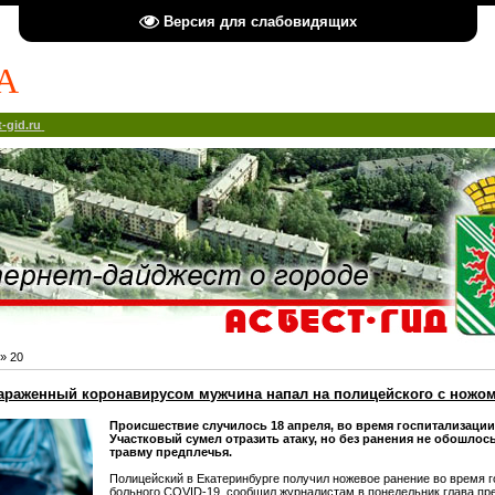
Версия для слабовидящих
А
-gid.ru
»
20
зараженный коронавирусом мужчина напал на полицейского с ножо
Происшествие случилось 18 апреля, во время госпитализации
Участковый сумел отразить атаку, но без ранения не обошлос
травму предплечья.
Полицейский в Екатеринбурге получил ножевое ранение во время 
больного COVID-19, сообщил журналистам в понедельник глава п