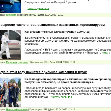
Свердловской области Валерий Горелых.
...
Читать дальше »
ория:
Криминал
|
Просмотров:
912
|
Дата:
20.04.2020
|
21:11
е выросло число вновь выявленных зараженных коронавирусом
Как и число тяжелых случаев течения COVID-19.
За минувшие сутки в Свердловской области выявлено 8 новых слу
коронавирусом COVID-19. Об этом «Уралинформбюро» сообщили 
оперштабе.
Лабораторией ФБУЗ «Центр гигиены и эпидемиологии по Свердлов
подтвержден диагноз у жителей Екатеринбурга и Первоур
...
Читать
ория:
Медицина, здоровье
|
Просмотров:
791
|
Дата:
20.04.2020
|
13:26
огда в этом году начнется приемная кампания в вузах
Из-за пандемии коронавируса изменились не только сроки с
выпускных экзаменов, но сроки зачисления вузы.
Отвечая в ходе брифинга на вопрос, интересующий будущих абиту
образования Юрий Биктуганов сослался на приказ Министерства н
образования РФ. В этом году прием документов вузы закончат чере
объявления резул
...
Читать дальше »
ория:
Наука, образование
|
Просмотров:
679
|
Дата:
20.04.2020
|
13:10