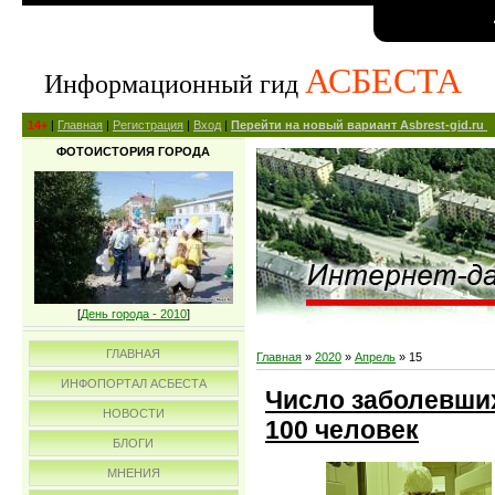
АСБЕСТА
Информационный гид
14+
|
Главная
|
Регистрация
|
Вход
|
Перейти на новый вариант Asbrest-gid.ru
ФОТОИСТОРИЯ ГОРОДА
[
День города - 2010
]
ГЛАВНАЯ
Главная
»
2020
»
Апрель
»
15
ИНФОПОРТАЛ АСБЕСТА
Число заболевши
НОВОСТИ
100 человек
БЛОГИ
МНЕНИЯ