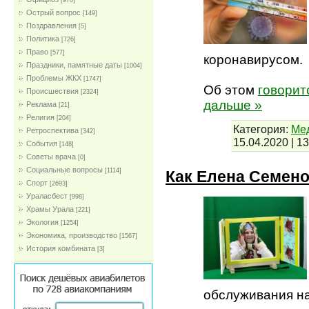
[978]
Острый вопрос
[149]
Поздравления
[5]
Политика
[726]
Право
[577]
коронавирусом.
Праздники, памятные даты
[1004]
Проблемы ЖКХ
[1747]
Об этом
говорит
Проиcшествия
[2324]
дальше »
Реклама
[21]
Религия
[204]
Категория:
Мед
Ретроспектива
[342]
15.04.2020
|
13
События
[148]
Советы врача
[0]
Социальные вопросы
[1114]
Как Елена Семено
Спорт
[2693]
Ураласбест
[998]
Храмы Урала
[221]
Экология
[1254]
Экономика, производство
[1567]
История комбината
[3]
обслуживания н