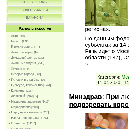
ФОТОАЛЬБОМЫ
ВИДЕОСЮЖЕТЫ
ВАКАНСИИ
регионах.
Разделы новостей
Авто
[1694]
По данным федер
Бизнес
[937]
субъектах за 14
Громкие имена
[273]
Речь идет о Моск
Дата в истории
[10]
области (137), С
Домашний доктор
[228]
»
Жизнь молодежи
[2547]
Земляки
[456]
История города
[690]
Категория:
Мед
История в судьбах
[236]
15.04.2020
|
14
Культура, творчество
[1261]
Криминал
[2067]
Минздрав: При л
Любимый край
[77]
Медицина, здоровье
[2410]
подозревать кор
Мероприятия
[2400]
Народный календарь
[224]
Наука, образование
[1244]
Общество
[14925]
Официоз