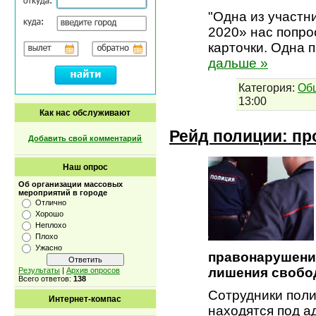
"Одна из участн
2020» нас попро
карточки. Одна 
дальше »
Категория:
Об
13:00
Как нас обслуживают
Рейд полиции: пр
Добавить свой комментарий
Наш опрос
Об организации массовых
мероприятий в городе
Отлично
Хорошо
Неплохо
Плохо
Ужасно
правонарушени
лишения свобо
Результаты
|
Архив опросов
Всего ответов:
138
Сотрудники поли
Интернет-компас
находятся под а