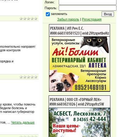
Логин:
Пароль:
запомнить
Забыл пароль
|
Регистрация
ополнительно направят
 для контроля
орядка и
у крови, чтобы помочь
бедили болезнь и
am написал губернатор
нтов,
...
Читать дальше