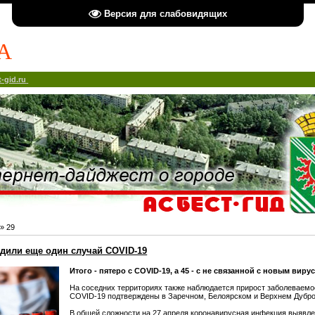
Версия для слабовидящих
А
-gid.ru
»
29
рдили еще один случай COVID-19
Итого - пятеро с COVID-19, а 45 - с не связанной с новым вир
На соседних территориях также наблюдается прирост заболеваемо
COVID-19 подтверждены в Заречном, Белоярском и Верхнем Дубр
В общей сложности на 27 апреля коронавирусная инфекция выявле