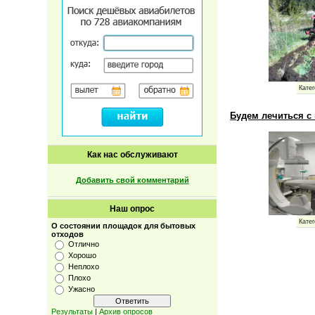
Катег
Будем лечиться с
Как нас обслуживают
Добавить свой комментарий
Наш опрос
Катег
О состоянии площадок для бытовых
отходов
Отлично
Хорошо
Неплохо
Плохо
Ужасно
Результаты
|
Архив опросов