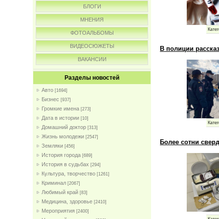
БЛОГИ
МНЕНИЯ
Катег
ФОТОАЛЬБОМЫ
ВИДЕОСЮЖЕТЫ
В полиции рассказ
ВАКАНСИИ
Разделы новостей
Авто
[1694]
Бизнес
[937]
Громкие имена
[273]
Дата в истории
[10]
Катег
Домашний доктор
[313]
Жизнь молодежи
[2547]
Более сотни свер
Земляки
[456]
История города
[689]
История в судьбах
[294]
Культура, творчество
[1261]
Криминал
[2067]
Любимый край
[83]
Медицина, здоровье
[2410]
Мероприятия
[2400]
Катег