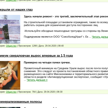
крыли от наших глаз
Здесь начали ремонт - это третий, заключительный этап реко
На строительной площадке установили ограждения, также по всем
работать охрана для ограничения доступа посторонних лиц.
Используйте обходные пешеходные тротуары со стороны пр.Ленин
Подрядчиком является ООО "СоюзХолодУрал" г. Ек
...
Читать даль
ория:
Общество
|
Просмотров:
1266
|
Дата:
29.04.2020
|
08:40
мум свердловчан вырос впервые за 1,5 года
Примерно на четыре пачки гречки.
Прожиточный минимум на Среднем Урале вырос после почти полут
снижения. Это следует из проекта постановления областного прави
размещенного на сайте Минэкономики и территориального развити
области в разделе «Антикоррупционная экспертиза», сообщает «
...
Читать дальше »
ория:
Общество
|
Просмотров:
764
|
Дата:
29.04.2020
|
08:30
 минерализованные полосы