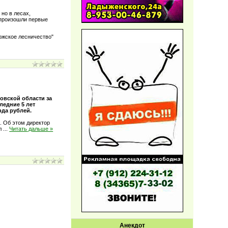
 но в лесах,
 произошли первые
ожское лесничество"
овской области за
ледние 5 лет
рда рублей.
. Об этом директор
ал
...
Читать дальше »
Анекдот