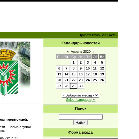
Приветствую Вас
Гость
Календарь новостей
«
Апрель 2020
»
Пн
Вт
Ср
Чт
Пт
Сб
Вс
1
2
3
4
5
6
7
8
9
10
11
12
13
14
15
16
17
18
19
20
21
22
23
24
25
26
27
28
29
30
Select Language
▼
Поиск
усом пневмонией.
сти – новые случаи
ово.
Форма входа
на уже в 31