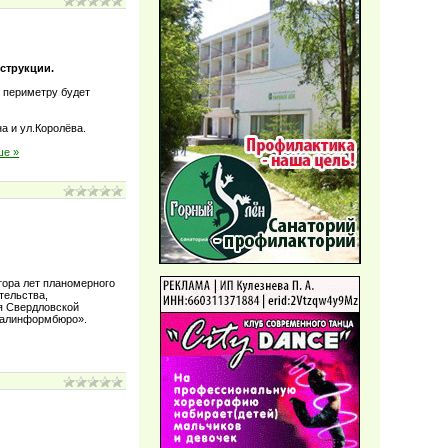
нструкции.
у периметру будет
а и ул.Королёва.
ше »
ора лет планомерного
тельства,
я Свердловской
Уралинформбюро».