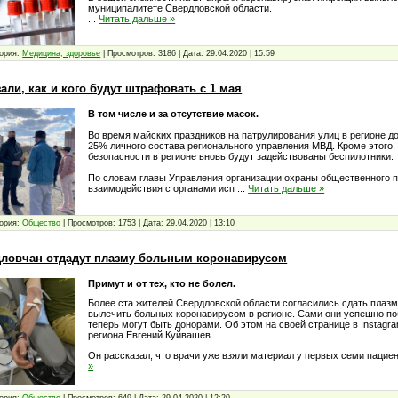
муниципалитете Свердловской области.
...
Читать дальше »
ория:
Медицина, здоровье
|
Просмотров:
3186
|
Дата:
29.04.2020
|
15:59
али, как и кого будут штрафовать с 1 мая
В том числе и за отсутствие масок.
Во время майских праздников на патрулирования улиц в регионе д
25% личного состава регионального управления МВД. Кроме этого,
безопасности в регионе вновь будут задействованы беспилотники.
По словам главы Управления организации охраны общественного п
взаимодействия с органами исп
...
Читать дальше »
ория:
Общество
|
Просмотров:
1753
|
Дата:
29.04.2020
|
13:10
дловчан отдадут плазму больным коронавирусом
Примут и от тех, кто не болел.
Более ста жителей Свердловской области согласились сдать плазм
вылечить больных коронавирусом в регионе. Сами они успешно по
теперь могут быть донорами. Об этом на своей странице в Instagr
региона Евгений Куйвашев.
Он рассказал, что врачи уже взяли материал у первых семи пацие
»
ория:
Общество
|
Просмотров:
649
|
Дата:
29.04.2020
|
12:20