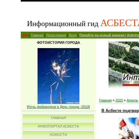
АСБЕСТ
Информационный гид
14+
|
Главная
|
Регистрация
|
Вход
|
Перейти на новый вариант Asbrest
ФОТОИСТОРИЯ ГОРОДА
Главная
»
2020
»
Апрель
[
Ночь фейеверков в День города -2010
]
В Асбесте подтве
ГЛАВНАЯ
ИНФОПОРТАЛ АСБЕСТА
НОВОСТИ