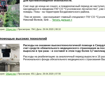
Для противопожарной безопасности.
Снег еще до конца не сошел, и пожароопасный период не наступил,
находящихся в введении ГКУ СО "Сухоложское лесничество", уже
пожары. Пока - на территории Богдановичского района.
-Тем не менее, - рассказывает главный специалист ГКУ СО "Сухол
Николай Волков,-&nb
...
Читать дальше »
ория:
Общество
|
Просмотров:
794
|
Дата:
29.04.2020
|
08:10
 помощью высоких технологий
Расходы на оказание высокотехнологичной помощи в Свердл
счет средств обязательного медицинского страхования за пос
выросли в три раза – и составят в этом году более 3,7 миллиа
Расходы на реабилитацию за аналогичный период выросли в 16 раз
Регионального фонда обязательного медицинского страхования В
ория:
Общество
|
Просмотров:
651
|
Дата:
29.04.2020
|
07:50