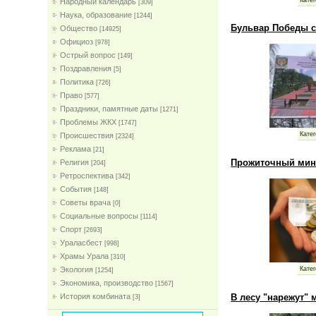
Народный календарь
[309]
Наука, образование
[1244]
Бульвар Победы с
Общество
[14925]
Официоз
[978]
Острый вопрос
[149]
Поздравления
[5]
Политика
[726]
Право
[577]
Праздники, памятные даты
[1271]
Проблемы ЖКХ
[1747]
Катег
Проиcшествия
[2324]
Реклама
[21]
Прожиточный мини
Религия
[204]
Ретроспектива
[342]
События
[148]
Советы врача
[0]
Социальные вопросы
[1114]
Спорт
[2693]
Ураласбест
[998]
Храмы Урала
[310]
Экология
Катег
[1254]
Экономика, производство
[1567]
В лесу "нарежут"
История комбината
[3]