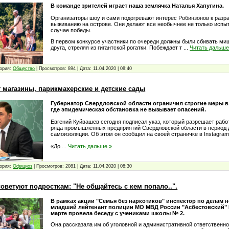
В команде зрителей играет наша землячка Наталья Хапугина.
Организаторы шоу и сами подогревают интерес Робинзонов к разра
выживанию на острове. Они делают все необычнее не только испыт
случае победы.
В первом конкурсе участники по очереди должны были сбивать ми
друга, стреляя из гигантской рогатки. Побеждает т
...
Читать дальше
ория:
Общество
|
Просмотров:
894
|
Дата:
11.04.2020
|
08:40
 магазины, парикмахерские и детские сады
Губернатор Свердловской области ограничил строгие меры в
где эпидемическая обстановка не вызывает опасений.
Евгений Куйвашев сегодня подписал указ, который разрешает рабо
ряда промышленных предприятий Свердловской области в период
самоизоляции. Об этом он сообщил на своей страничке в Instagram
«До
...
Читать дальше »
ория:
Официоз
|
Просмотров:
2081
|
Дата:
11.04.2020
|
08:30
ветуют подросткам: "Не общайтесь с кем попало..".
В рамках акции "Семья без наркотиков" инспектор по делам 
младший лейтенант полиции МО МВД России "Асбестовский" 
марте провела беседу с учениками школы № 2.
Она рассказала им об уголовной и административной ответственно