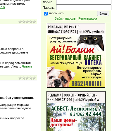
Логин:
равными частями.
ше »
Пароль:
запомнить
Забыл пароль
|
Регистрация
льные вопросы о
посещают церковные
и, и народ ломанется
олевших! Люд
...
Читать
сь без утверждения.
 Федерации мерами
вели свое очередное
ренных вопросов