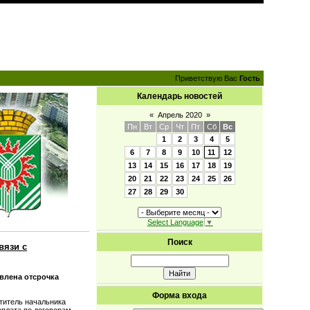
Приветствую Вас
Гость
Календарь новостей
«
Апрель 2020
»
Пн
Вт
Ср
Чт
Пт
Сб
Вс
1
2
3
4
5
6
7
8
9
10
11
12
13
14
15
16
17
18
19
20
21
22
23
24
25
26
27
28
29
30
Select Language
▼
Поиск
вязи с
влена отсрочка
Форма входа
ститель начальника
плата по договорам