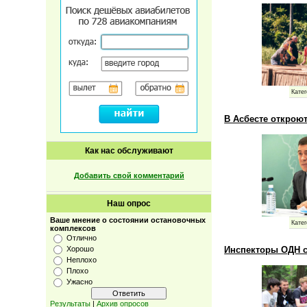
Катег
В Асбесте откроют
Как нас обслуживают
Добавить свой комментарий
Наш опрос
Ваше мнение о состоянии остановочных
Катег
комплексов
Отлично
Инспекторы ОДН со
Хорошо
Неплохо
Плохо
Ужасно
Результаты
|
Архив опросов