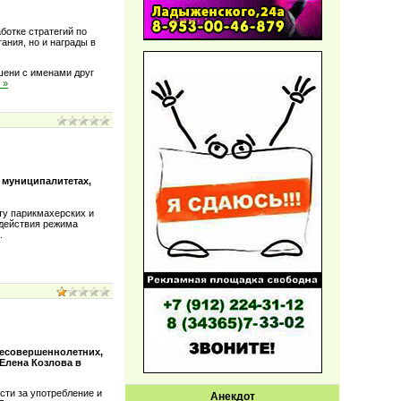
ботке стратегий по
ания, но и награды в
шени с именами друг
 »
 муниципалитетах,
ту парикмахерских и
 действия режима
.
несовершеннолетних,
Елена Козлова в
сти за употребление и
Анекдот