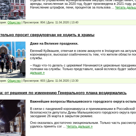
аренды, начисленная за 2020 год, будет произведена в 2021 году, 
Начисление штрафов, пени, процентов за пользова
...
Читать даль
ория:
Общество
|
Просмотров:
804
|
Дата:
11.04.2020
|
13:40
ятельно просит свердловчан не ходить в храмы
Даже на Великие праздники.
Евгений Куйвашев, отвечая в своем аккаунте в Instagram на актуа
коронавирусе, высказал озабоченность тем, что жители области 
службы.
– Надо что-то делать с церквями! Начинаются церковные праздник
толпами на службы. Только представьте, какой всплеск будет заб
дальше »
ория:
Общество
|
Просмотров:
603
|
Дата:
11.04.2020
|
13:30
: от решения по изменению Генерального плана воздержались
Важнейшие вопросы Малышевского городского округа остали
В связи с пандемией коронавируса и принимаемыми в Российской
безопасности депутаты Думы Малышевского городского округа про
заседание 26 марта в закрытом режиме.
Оно оказалась достаточно эмоциональным. Только часть рассмот
удалось принять сог
...
Читать дальше »