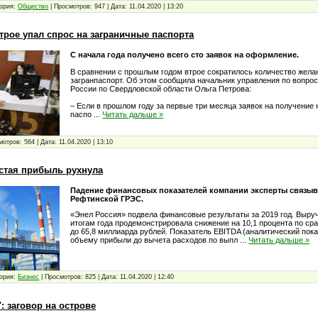
ория:
Общество
|
Просмотров:
947
|
Дата:
11.04.2020
|
13:20
трое упал спрос на заграничные паспорта
С начала года получено всего сто заявок на оформление.
В сравнении с прошлым годом втрое сократилось количество жел
загранпаспорт. Об этом сообщила начальник управления по вопро
России по Свердловской области Ольга Петрова:
– Если в прошлом году за первые три месяца заявок на получение 
паспо
...
Читать дальше »
мотров:
564
|
Дата:
11.04.2020
|
13:10
истая прибыль рухнула
Падение финансовых показателей компании эксперты связыв
Рефтинской ГРЭС.
«Энел Россия» подвела финансовые результаты за 2019 год. Выру
итогам года продемонстрировала снижение на 10,1 процента по сра
до 65,8 миллиарда рублей. Показатель EBITDA (аналитический пок
объему прибыли до вычета расходов по выпл
...
Читать дальше »
ория:
Бизнес
|
Просмотров:
825
|
Дата:
11.04.2020
|
12:40
: заговор на острове