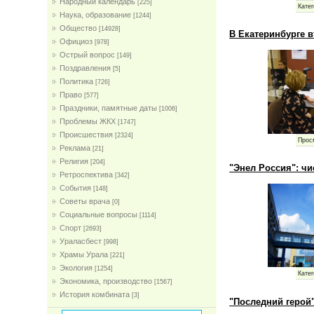
Народный календарь
[225]
Катег
Наука, образование
[1244]
Общество
[14928]
В Екатеринбурге в
Официоз
[978]
Острый вопрос
[149]
Поздравления
[5]
Политика
[726]
Право
[577]
Праздники, памятные даты
[1006]
Проблемы ЖКХ
[1747]
Проиcшествия
[2324]
Прос
Реклама
[21]
Религия
[204]
"Энел Россия": ч
Ретроспектива
[342]
События
[148]
Советы врача
[0]
Социальные вопросы
[1114]
Спорт
[2693]
Ураласбест
[998]
Храмы Урала
[221]
Экология
[1254]
Катег
Экономика, производство
[1567]
История комбината
[3]
"Последний герой"