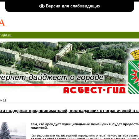
Версия для слабовидящих
А
-gid.ru
»
11
сти поддержат предпринимателей, пострадавших от ограничений в с
Тем, кто арендует муниципальные помещения, будет предоста
платежей.
Как рассказала на заседании городского оперативного штаба заме
отдела по управлению муниципальным имуществом Линда Линич, о