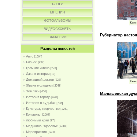
БЛОГИ
МНЕНИЯ
ФОТОАЛЬБОМЫ
Катег
ВИДЕОСЮЖЕТЫ
Губернатор насто
ВАКАНСИИ
Разделы новостей
Авто
[1694]
Бизнес
[937]
Громкие имена
[273]
Дата в истории
[10]
Домашний доктор
[228]
Катег
Жизнь молодежи
[2548]
Земляки
[456]
Малышевская дума
История города
[690]
История в судьбах
[236]
Культура, творчество
[1261]
Криминал
[2067]
Любимый край
[77]
Медицина, здоровье
[2410]
Мероприятия
[2400]