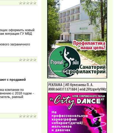
ающих оформить новый
сам миграции ГУ МВД
нового заграничного
ают с продажей
чка компании по
внению с 2018 годом -
азатель, равный