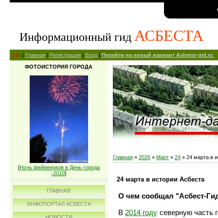
АСБЕСТА
Информационный гид
14+
|
Главная
|
Регистрация
|
Вход
|
Перейти на новый вариант Asbrest-gid.ru
ФОТОИСТОРИЯ ГОРОДА
Главная
»
2026
»
Март
»
24
» 24 марта в 
[
Ночь фейеверков в День города
-2010
]
24 марта в истории Асбеста
ГЛАВНАЯ
О чем сообщал "Асбест-Гид
ИНФОПОРТАЛ АСБЕСТА
В
2014 году
северную часть г
НОВОСТИ