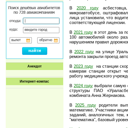
В
2020 году
асбестовца,
микроавтобусе, оштрафовал
лица установили, что водит
соответствующей лицензии.
В
2021 году
в этот день за 
100 автомобилей около раз
нарушением правил дорожног
В
2022 году
на улице Уральс
ремонта закрыли проезд авт
В
2023 году
на станции скор
Анекдот
камерам станции открыт че
работу медицинского учрежд
Интернет-компас
В
2024 году
выбрали самую о
структуры ПАО «Ураласбе
комбината Анна Жернакова.
В
2025 году
родители выпу
математике. Участники акци
заданий, аналогичных тем,
"математика", базовый урове