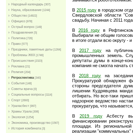
Народный календарь
[307]
В
2015 году
в городском отде
Наука, образование
[1244]
Свердловской области "Со
Общество
[14922]
свадьбу. Начиная с 2011 год
Официоз
[978]
Острый вопрос
[149]
В
2016 году
в Рефтинском 
Поздравления
[5]
Выбирали не общим голосова
Политика
[726]
в итоге отдали всю округу - 
Право
[577]
Праздники, памятные даты
В
2017 году
на публичны
[1264]
промышленных земель. Слу
Проблемы ЖКХ
[1746]
депутаты думы в конце-кон
Проиcшествия
[2323]
компания не смогла начать с
Реклама
[21]
Религия
[204]
В
2018 году
на заседани
Ретроспектива
[340]
Прокуратурой обнаружен фа
События
[148]
стороны председателя дум
Советы врача
[0]
лишении Кудрявцева манда
Социальные вопросы
отбирать. Но все-таки пришл
[1114]
надзорное ведомство настаи
Спорт
[2693]
прокуратура, что называется
Ураласбест
[997]
Храмы Урала
[308]
В
2019 году
Асбесту выд
Экология
[1254]
финансировании реконстру
Экономика, производство
[1567]
площади. Из региональной
История комбината
[3]
реализации "коммунальных" 