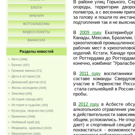
В районе улиц Горького, Се
огороды, территории двор
БЛОГИ
полметра, а с весенним при
МНЕНИЯ
за голову и пошли по инстан
подтопления так и не выясни
ФОТОАЛЬБОМЫ
В
2009 году
Екатеринбург
ВИДЕОСЮЖЕТЫ
Канады, Мексики, Бразилии,
ВАКАНСИИ
хризотиловой промышленност
рабочих мест в хризотилово
Разделы новостей
изделий. Кстати, Канаде пр
от Роттердама до Роттердам
Авто
[1694]
конечно, комбинат "Ураласбе
Бизнес
[937]
Громкие имена
[271]
В
2011 году
воспитанники 
Дата в истории
[10]
составе команды Свердлов
Домашний доктор
[312]
участие в Первенстве Росс
Жизнь молодежи
стала сильнейшей в России 
[2545]
пробы.
Земляки
[456]
История города
[687]
В
2012 году
в Асбесте обсу
История в судьбах
[292]
алкогольного отравления уми
Культура, творчество
[1260]
в действительности зависимы
Криминал
[2066]
общем, успокоились. Не откр
Любимый край
[82]
дает) и спортивный секций 
Медицина, здоровье
[2410]
похвастаться - возможност
Мероприятия
занимаются робототехникой.
[2400]