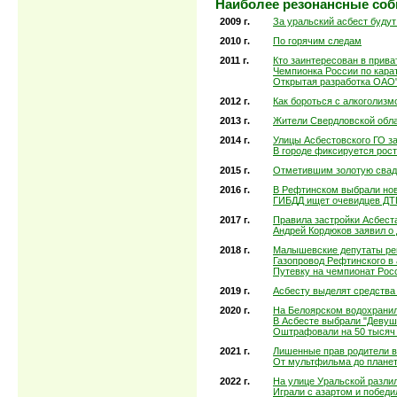
Наиболее резонансные соб
2009 г.
За уральский асбест буду
2010 г.
По горячим следам
2011 г.
Кто заинтересован в прив
Чемпионка России по карат
Открытая разработка ОАО"
2012 г.
Как бороться с алкоголизм
2013 г.
Жители Свердловской обл
2014 г.
Улицы Асбестовского ГО з
В городе фиксируется рос
2015 г.
Отметившим золотую свадь
2016 г.
В Рефтинском выбрали но
ГИБДД ищет очевидцев ДТП
2017 г.
Правила застройки Асбест
Андрей Кордюков заявил о
2018 г.
Малышевские депутаты ре
Газопровод Рефтинского в
Путевку на чемпионат Рос
2019 г.
Асбесту выделят средства
2020 г.
На Белоярском водохранил
В Асбесте выбрали "Девуш
Оштрафовали на 50 тысяч
2021 г.
Лишенные прав родители ве
От мультфильма до планет
2022 г.
На улице Уральской разли
Играли с азартом и победи