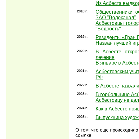
Из Асбеста выдво
2018 г.
Общественники о
ЗАО "Водоканал"
Асбестовцы голос
"Бодрость"
2019 г.
Резиденты «Гран 
Назван лучший иг
2020 г.
В Асбесте откро
лечения
В январе в Асбест
2021 г.
Асбестовским учи
РФ
2022 г.
В Асбесте назвали
2023 г.
В горбольнице Ас
Асбестовцу не дал
2024 г.
Как в Асбесте поя
2025 г.
Выпускница худож
О том, что еще происходило 
ссылке