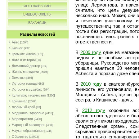
улице Лермонтова, а приех
ФОТОАЛЬБОМЫ
считали, что цель девуше
ВИДЕОСЮЖЕТЫ
несколько иная. Может, они
и пояснили участковому и
ВАКАНСИИ
путешественниц так и оста
гостьи без регистрации, по
Разделы новостей
поселившего иностранных г
ответственности.
Авто
[1694]
Бизнес
[937]
В
2009 году
один из магазин
Громкие имена
[273]
видом и не особым ассорт
Дата в истории
[10]
уборщицы. Руководство мага
Домашний доктор
[314]
пришли наняться 39 челов
Жизнь молодежи
[2546]
Асбеста и поразил даже спец
Земляки
[456]
В
2010 году
в екатеринбургс
История города
[689]
личность его установили, в
История в судьбах
[294]
Молдовы - Асбест, где он пр
Культура, творчество
[1260]
сестра, в Кишиневе - дочь.
Криминал
[2067]
Любимый край
[83]
В
2012 году
хоронили асб
Медицина, здоровье
[2410]
абсолютного здоровья и бла
Мероприятия
[2400]
своим спутником находилась 
Народный календарь
[308]
Следственные органы, ссы
Наука, образование
скрывают правоохранительны
[1244]
то тщательно спланирован
Общество
[14923]