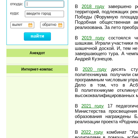
В
2018 году
завершено ре
территорий, подлежащих рек
Победы (Форумную площадь)
Подобная общественная а
реализована. За лето преоб
В
2019 году
состоялся че
шашкам. Играли участники по
шашечной доской. И, тем не
Анекдот
завершающего тура. А чемп
Андрей Кузнецов.
В
2020 году
десять студ
Интернет-компас
политехникума получили сме
программным числовым упра
Дело в том, что в Асбе
В политехникуме откликну
высококвалифицированных м
В
2021 году
17 педагогич
Министерства просвещения
образования награждены Б
реализации проекта «Родник
В
2022 году
комбинат "Ура
водителями в помощь асбес