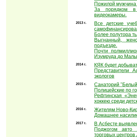
Пожилой мужчина 
За порядком в 
видеокамеры.
2013 г.
Все детские уче
самофинансирова
Более полутора т
Выгнанный, жен
подъезде.
Почти полмиллио
Изумруда до Мал
2014 г.
КЯК будет добыва
Представители А
экологов
2015 г.
Санаторий "Белый
Полицейские по г
Рефтинская «Эне
хоккею среди дет
2016 г.
Жителям Ново-Кир
Домашнее насилие 
2017 г.
В Асбесте выявлен
Поджогом авто з
торговых центров