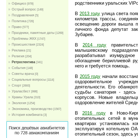
родственники уральских VIPо
Официоз
[978]
Острый вопрос
[149]
В
2013 году
улица света поя
Поздравления
[5]
километра трассы, соединя
Политика
[726]
освещению дороги вышла п
Право
[577]
личного фонда депутат за
Праздники, памятные даты
[1269]
Зубарев.
Проблемы ЖКХ
[1747]
В
2014 году
правительс
Проиcшествия
[2324]
малышевскому подразделен
Реклама
[21]
разрабатывал изумрудное
Религия
[204]
обогащение бериллиевой ру
Ретроспектива
[341]
него и требуется помощь.
События
[148]
Советы врача
[0]
В
2015 году
начали восстана
Социальные вопросы
[1114]
оздоровительное учрежд
Спорт
[2693]
деятельности. Его обанкро
Ураласбест
судьбы санатория - здесь
[998]
корпусов. Новые владельц
Храмы Урала
[310]
оздоровление жителей Средн
Экология
[1254]
Экономика, производство
[1567]
В
2016 году
в Ново-Кирп
История комбината
[3]
отопительных сетей в муни
квартирах установилась к
эксплуатируя котельную ОАО
отопительный сезон, здесь 