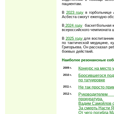
пациентам.
В
2023 году
в горбольнице 
Асбеста смогут ежегодно обс
В
2024 году
баскетбольная к
всероссийского чемпионата ш
В
2025 году
для воспитаннико
по тактической медицине, 
Григорьева. Он рассказал ре
боевых действий.
Наиболее резонансные соб
2009 г.
Конкурс на место 
2010 г.
Бросившегося под
по татуировке
2011 г.
Не так просто при
2012 г.
Руководителем 
прокуратура.
Вадим Самойлов с
За смерть Насти Я
От чего погибла М