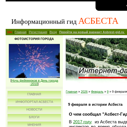
АСБЕСТА
Информационный гид
14+
|
Главная
|
Регистрация
|
Вход
|
Перейти на новый вариант Asbrest-gid.ru
ФОТОИСТОРИЯ ГОРОДА
[
Ночь фейеверков в День города
-2010
]
Главная
»
2026
»
Февраль
»
9
» 9 февраля
ГЛАВНАЯ
ИНФОПОРТАЛ АСБЕСТА
9 февраля в истории Асбеста
НОВОСТИ
О чем сообщал "Асбест-Гид
БЛОГИ
В
2017 году
из Асбеста выдв
МНЕНИЯ
инспектор во время обхода