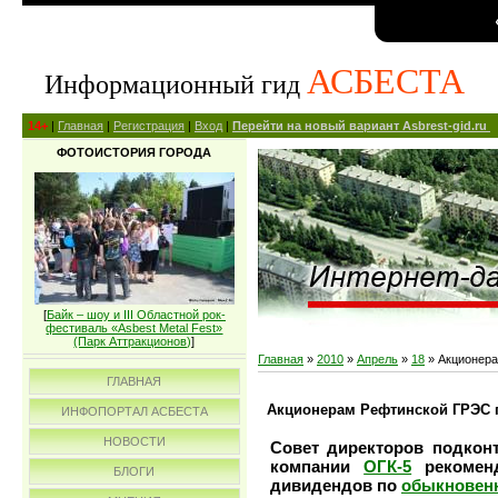
АСБЕСТА
Информационный гид
14+
|
Главная
|
Регистрация
|
Вход
|
Перейти на новый вариант Asbrest-gid.ru
ФОТОИСТОРИЯ ГОРОДА
[
Байк – шоу и III Областной рок-
фестиваль «Asbest Metal Fest»
(Парк Аттракционов)
]
Главная
»
2010
»
Апрель
»
18
» Акционера
ГЛАВНАЯ
Акционерам Рефтинской ГРЭС п
ИНФОПОРТАЛ АСБЕСТА
НОВОСТИ
Совет директоров подкон
компании
ОГК-5
рекоменд
БЛОГИ
дивидендов по
обыкновен