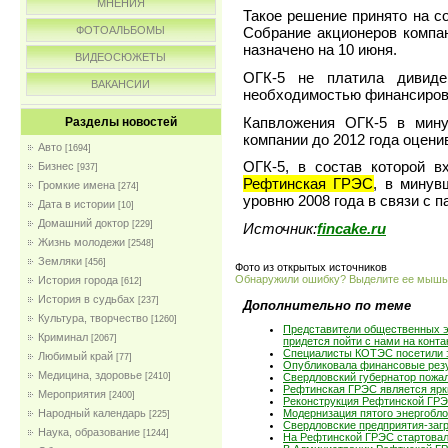
МНЕНИЯ
Такое решение принято на со
ФОТОАЛЬБОМЫ
Собрание акционеров компан
назначено на 10 июня.
ВИДЕОСЮЖЕТЫ
ОГК-5 не платила дивиде
ВАКАНСИИ
необходимостью финансирова
Капвложения ОГК-5 в мину
Разделы новостей
компании до 2012 года оцени
Авто
[1694]
ОГК-5, в состав которой в
Бизнес
[937]
Рефтинская ГРЭС
, в минув
Громкие имена
[274]
уровню 2008 года в связи с 
Дата в истории
[10]
Домашний доктор
[229]
Источник:
fincake.ru
Жизнь молодежи
[2548]
Земляки
[456]
Фото из открытых источников
Обнаружили ошибку? Выделите ее мыш
История города
[612]
История в судьбах
[237]
Дополнительно по теме
Культура, творчество
[1260]
Представители общественных э
Криминал
[2067]
придется пойти с нами на конта
Специалисты КОТЭС посетили э
Любимый край
[77]
Опубликовала финансовые резу
Медицина, здоровье
[2410]
Свердловский губернатор пожа
Рефтинская ГРЭС является ярк
Мероприятия
[2400]
Реконструкция Рефтинской ГРЭ
Народный календарь
Модернизация пятого энергобл
[225]
Свердловские предприятия-загр
Наука, образование
[1244]
На Рефтинской ГРЭС стартова