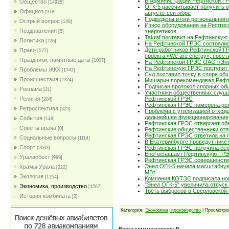
В Администрации Рефтиской ГР
Общество
[14928]
ОГК-5 рассчитывает получить 
Официоз
[978]
августе-сентябре
Подведены итоги регионального
Острый вопрос
[149]
Износ оборудования на Рефтиск
Поздравления
энергетиков.
[5]
Takraf поставит на Рефтинску
Политика
[726]
На Рефтинской ГРЭС состоялис
Дети работников Рефтинской Г
Право
[577]
проекта «We are energy», посе
Праздники, памятные даты
[1007]
На Рефтинской ГРЭС ОАО «Эне
На Рефтинскую ГРЭС поступит 
Проблемы ЖКХ
[1747]
Суд поставил точку в споре об
Проиcшествия
[2324]
Мишарин порекомендовал Рефти
Подписан протокол спорных об
Реклама
[21]
Участники общественных слуша
Религия
Рефтинской ГРЭС
[204]
Рефтинская ГРЭС намерена рек
Ретроспектива
[325]
Проблема с утилизацией отходо
дальнейшее функционирование
События
[148]
Рефтинская ГРЭС отвергает об
Советы врача
[0]
Рефтинские общественники отп
Рефтинская ГРЭС ответила на 
Социальные вопросы
[1114]
В Екатеринбурге проведут пике
Спорт
Рефтинская ГРЭС получила сер
[2693]
Enel оснащает Рефтинскую ГРЭ
Ураласбест
[999]
Рефтинская ГРЭС совершенств
Энел ОГК-5 начала масштабну
Храмы Урала
[222]
МВт
Экология
[1254]
Компания КОТЭС подписала но
"Энел ОГК-5" увеличила отпуск 
Экономика, производство
[1567]
Треть выбросов в Сверловской
История комбината
[3]
Категория:
Экономика, производство
| Просмотро
Всего комментариев:
0