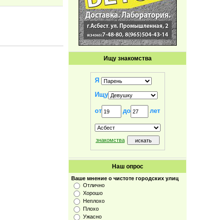
Ищу знакомства
Я
Ищу
от
до
лет
знакомства
Наш опрос
Ваше мнение о чистоте городских улиц
Отлично
Хорошо
Неплохо
Плохо
Ужасно