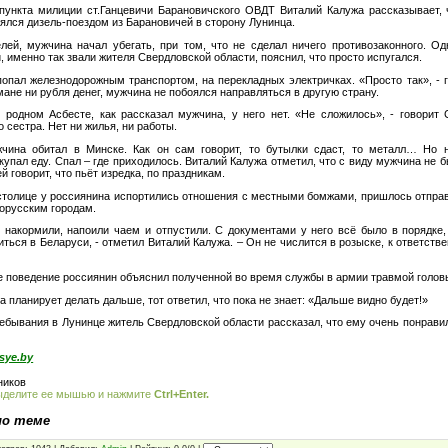
пункта милиции ст.Ганцевичи Барановичского ОВДТ Виталий Калужа рассказывает,
ялся дизель-поездом из Барановичей в сторону Лунинца.
лей, мужчина начал убегать, при том, что не сделал ничего противозаконного. О
, именно так звали жителя Свердловской области, пояснил, что просто испугался.
опал железнодорожным транспортом, на перекладных электричках. «Просто так», - г
мане ни рубля денег, мужчина не побоялся направляться в другую страну.
 родном Асбесте, как рассказал мужчина, у него нет. «Не сложилось», - говорит
о сестра. Нет ни жилья, ни работы.
чина обитал в Минске. Как он сам говорит, то бутылки сдаст, то металл… Но 
упал еду. Спал – где приходилось. Виталий Калужа отметил, что с виду мужчина не 
й говорит, что пьёт изредка, по праздникам.
столице у россиянина испортились отношения с местными бомжами, пришлось отпра
лорусским городам.
накормили, напоили чаем и отпустили. С документами у него всё было в порядке
ться в Беларуси, - отметил Виталий Калужа. – Он не числится в розыске, к ответств
е поведение россиянин объяснил полученной во время службы в армии травмой голов
а планирует делать дальше, тот ответил, что пока не знает: «Дальше видно будет!»
ебывания в Лунинце житель Свердловской области рассказал, что ему очень понравил
.
sye.by
ников
ыделите ее мышью и нажмите
Ctrl+Enter.
по теме