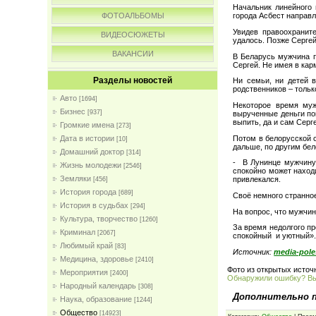
Начальник линейного 
ФОТОАЛЬБОМЫ
города Асбест направл
Увидев правоохраните
ВИДЕОСЮЖЕТЫ
удалось. Позже Сергей
ВАКАНСИИ
В Беларусь мужчина п
Сергей. Не имея в кар
Разделы новостей
Ни семьи, ни детей в
родственников – тольк
Авто
[1694]
Некоторое время муж
Бизнес
[937]
вырученные деньги пок
выпить, да и сам Серге
Громкие имена
[273]
Потом в белорусской 
Дата в истории
[10]
дальше, по другим бе
Домашний доктор
[314]
- В Лунинце мужчину 
Жизнь молодежи
[2546]
спокойно может находи
Земляки
привлекался.
[456]
История города
[689]
Своё немного странно
История в судьбах
[294]
На вопрос, что мужчин
Культура, творчество
[1260]
За время недолгого пр
Криминал
[2067]
спокойный и уютный»
Любимый край
[83]
Источник:
media-pole
Медицина, здоровье
[2410]
Фото из открытых источ
Мероприятия
[2400]
Обнаружили ошибку? В
Народный календарь
[308]
Дополнительно 
Наука, образование
[1244]
Общество
[14923]