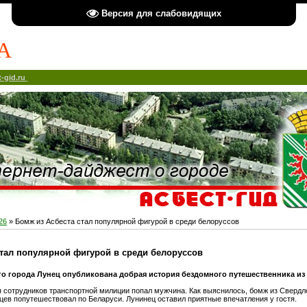
Версия для слабовидящих
А
-gid.ru
26
» Бомж из Асбеста стал популярной фигурой в среди белоруссов
стал популярной фигурой в среди белоруссов
го города Лунец опубликована добрая история бездомного путешественника из
я сотрудников транспортной милиции попал мужчина. Как выяснилось, бомж из Свердл
цев попутешествовал по Беларуси. Лунинец оставил приятные впечатления у гостя.