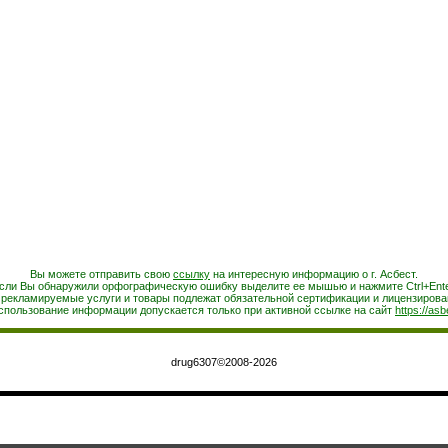
Вы можете отправить свою
ссылку
на интересную информацию о г. Асбест.
сли Вы обнаружили орфографическую ошибку выделите ее мышью и нажмите Ctrl+Ente
 рекламируемые услуги и товары подлежат обязательной сертификации и лицензирова
спользование информации допускается только при активной ссылке на сайт
https://asb
drug6307©2008-2026