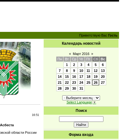
Приветствую Вас
Гость
Календарь новостей
«
Март 2016
»
Пн
Вт
Ср
Чт
Пт
Сб
Вс
1
2
3
4
5
6
7
8
9
10
11
12
13
14
15
16
17
18
19
20
21
22
23
24
25
26
27
28
29
30
31
Select Language
▼
Поиск
16:51
 Асбеста
овской области России
Форма входа