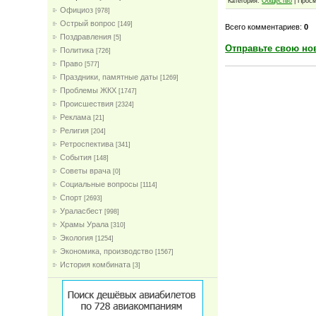
Категория:
Общество
| Просм
Официоз
[978]
Острый вопрос
[149]
Всего комментариев:
0
Поздравления
[5]
Отправьте свою но
Политика
[726]
Право
[577]
Праздники, памятные даты
[1269]
Проблемы ЖКХ
[1747]
Проиcшествия
[2324]
Реклама
[21]
Религия
[204]
Ретроспектива
[341]
События
[148]
Советы врача
[0]
Социальные вопросы
[1114]
Спорт
[2693]
Ураласбест
[998]
Храмы Урала
[310]
Экология
[1254]
Экономика, производство
[1567]
История комбината
[3]