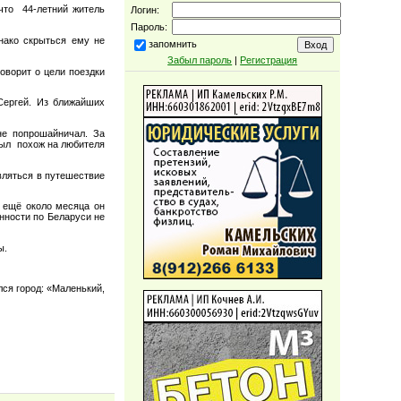
 что 44-летний житель
Логин:
Пароль:
днако скрыться ему не
запомнить
Забыл пароль
|
Регистрация
оворит о цели поездки
 Сергей. Из ближайших
не попрошайничал. За
был похож на любителя
вляться в путешествие
, ещё около месяца он
енности по Беларуси не
ы.
ся город: «Маленький,