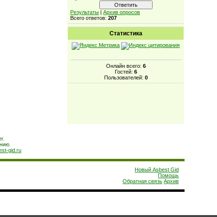
Результаты
|
Архив опросов
Всего ответов:
207
Статистика
Онлайн всего:
6
Гостей:
6
Пользователей:
0
r.
нию.
est-gid.ru
Новый Asbest Gid
Помощь
Обратная связь
Архив