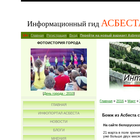
АСБЕСТ
Информационный гид
14+
|
Главная
|
Регистрация
|
Вход
|
Перейти на новый вариант Asbrest
ФОТОИСТОРИЯ ГОРОДА
[
День города - 2010
]
Главная
»
2016
»
Март
»
ГЛАВНАЯ
ИНФОПОРТАЛ АСБЕСТА
Бомж из Асбеста 
НОВОСТИ
На сайте белорусско
БЛОГИ
21 марта в поле зрени
уже больше двух меся
МНЕНИЯ