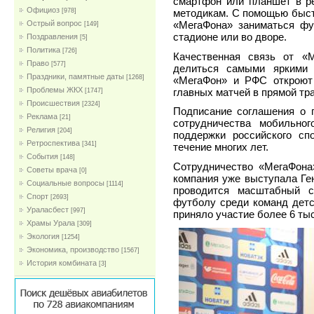
смартфон или планшет в р
Официоз
методикам. С помощью быстр
[978]
«МегаФона» заниматься фу
Острый вопрос
[149]
стадионе или во дворе.
Поздравления
[5]
Политика
[726]
Качественная связь от «
Право
[577]
делиться самыми яркими 
Праздники, памятные даты
[1268]
«МегаФон» и РФС откроют 
Проблемы ЖКХ
главных матчей в прямой тр
[1747]
Проиcшествия
[2324]
Подписание соглашения о 
Реклама
[21]
сотрудничества мобильн
Религия
[204]
поддержки российского сп
Ретроспектива
[341]
течение многих лет.
События
[148]
Сотрудничество «МегаФона»
Советы врача
[0]
компания уже выступала Ге
Социальные вопросы
[1114]
проводится масштабный с
Спорт
[2693]
футболу среди команд дет
Ураласбест
[997]
приняло участие более 6 тыс
Храмы Урала
[309]
Экология
[1254]
Экономика, производство
[1567]
История комбината
[3]