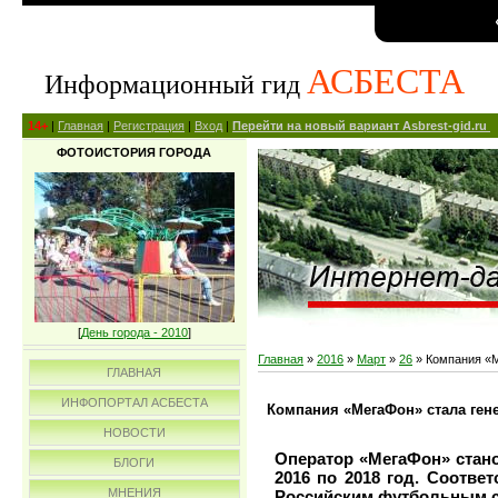
АСБЕСТА
Информационный гид
14+
|
Главная
|
Регистрация
|
Вход
|
Перейти на новый вариант Asbrest-gid.ru
ФОТОИСТОРИЯ ГОРОДА
[
День города - 2010
]
Главная
»
2016
»
Март
»
26
» Компания «М
ГЛАВНАЯ
ИНФОПОРТАЛ АСБЕСТА
Компания «МегаФон» стала ген
НОВОСТИ
Оператор «МегаФон» стан
БЛОГИ
2016 по 2018 год. Соотв
МНЕНИЯ
Российским футбольным 