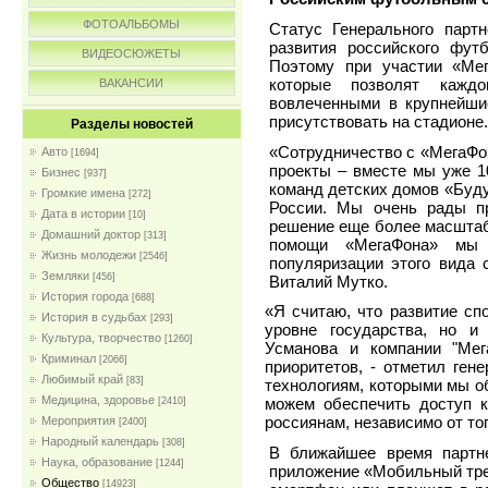
ФОТОАЛЬБОМЫ
Статус Генерального парт
развития российского фут
ВИДЕОСЮЖЕТЫ
Поэтому при участии «Мег
которые позволят каждо
ВАКАНСИИ
вовлеченными в крупнейши
присутствовать на стадионе.
Разделы новостей
«Сотрудничество с «МегаФо
Авто
[1694]
проекты – вместе мы уже 1
Бизнес
[937]
команд детских домов «Буду
Громкие имена
[272]
России. Мы очень рады п
Дата в истории
[10]
решение еще более масштаб
Домашний доктор
[313]
помощи «МегаФона» мы 
Жизнь молодежи
[2546]
популяризации этого вида
Земляки
[456]
Виталий Мутко.
История города
[688]
«Я считаю, что развитие сп
История в судьбах
[293]
уровне государства, но и
Культура, творчество
[1260]
Усманова и компании "Мег
Криминал
[2066]
приоритетов, - отметил ген
Любимый край
[83]
технологиям, которыми мы о
Медицина, здоровье
можем обеспечить доступ 
[2410]
россиянам, независимо от тог
Мероприятия
[2400]
Народный календарь
[308]
В ближайшее время партн
Наука, образование
[1244]
приложение «Мобильный тре
Общество
[14923]