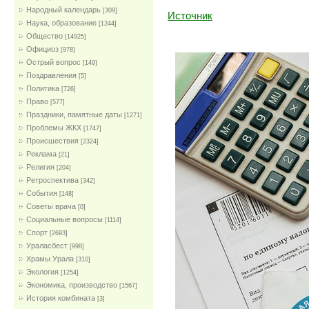
Народный календарь
[309]
Источник
Наука, образование
[1244]
Общество
[14925]
Официоз
[978]
Острый вопрос
[149]
Поздравления
[5]
Политика
[726]
Право
[577]
Праздники, памятные даты
[1271]
Проблемы ЖКХ
[1747]
Проиcшествия
[2324]
Реклама
[21]
Религия
[204]
Ретроспектива
[342]
События
[148]
Советы врача
[0]
Социальные вопросы
[1114]
Спорт
[2693]
Ураласбест
[998]
Храмы Урала
[310]
Экология
[1254]
Экономика, производство
[1567]
История комбината
[3]