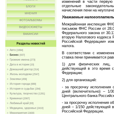
изменений в части первую
отдельные законодатель
БЛОГИ
начисления пени на неуплач
МНЕНИЯ
Уважаемые налогоплател
ФОТОАЛЬБОМЫ
Межрайонная инспекция ФНС
ВИДЕОСЮЖЕТЫ
письмом ФНС России от 28.0
Федерального закона от 30.
ВАКАНСИИ
вторую Налогового кодекса 
Российской Федерации» изм
Разделы новостей
налога.
Авто
[1694]
В соответствии с измененн
Бизнес
[937]
ставка пени принимается рав
Громкие имена
[273]
1) для физических лиц, 
Дата в истории
[10]
действующей в это время с
Домашний доктор
[314]
Федерации;
Жизнь молодежи
[2547]
Земляки
2) для организаций:
[456]
История города
[689]
- за просрочку исполнения 
История в судьбах
[294]
дней (включительно) – 1/
Культура, творчество
[1261]
Центрального банка Российс
Криминал
[2067]
- за просрочку исполнения о
Любимый край
[83]
дней – 1/150 действующей в
Медицина, здоровье
[2410]
Российской Федерации.
Мероприятия
[2400]