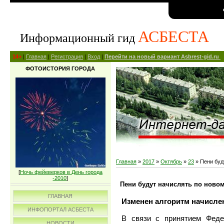
АСБЕСТА
Информационный гид
14+
|
Главная
|
Регистрация
|
Вход
|
Перейти на новый вариант Asbrest-gid.ru
ФОТОИСТОРИЯ ГОРОДА
Главная
»
2017
»
Октябрь
»
23
» Пени буд
[
Ночь фейеверков в День города
-2010
]
Пени будут начислять по ново
ГЛАВНАЯ
Изменен алгоритм начисле
ИНФОПОРТАЛ АСБЕСТА
В связи с принятием Феде
НОВОСТИ