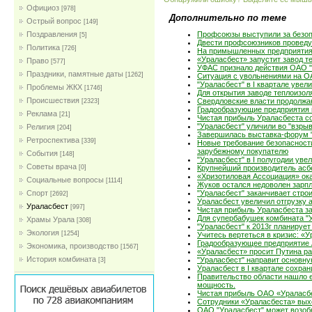
Официоз
[978]
Дополнительно по теме
Острый вопрос
[149]
Поздравления
Профсоюзы выступили за безоп
[5]
Двести профсоюзников проведут
Политика
[726]
На примышленных предприятия
«Ураласбест» запустит завод 
Право
[577]
УФАС признало действия ОАО "
Праздники, памятные даты
[1262]
Ситуация с увольнениями на О
"Ураласбест" в I квартале уве
Проблемы ЖКХ
[1746]
Для открытия заводе теплоизол
Проиcшествия
Свердловские власти продолжа
[2323]
Градообразующие предприятия 
Реклама
[21]
Чистая прибыль Ураласбеста со
"Ураласбест" уличили во "взры
Религия
[204]
Завершилась выставка-форум "
Ретроспектива
[339]
Новые требование безопасност
зарубежному покупателю
События
[148]
"Ураласбест" в I полугодии ув
Советы врача
[0]
Крупнейший производитель ас
«Хризотиловая Ассоциация» ок
Социальные вопросы
[1114]
Жуков остался недоволен зарпл
Спорт
"Ураласбест" заканчивает стро
[2692]
Ураласбест увеличил отгрузку а
Ураласбест
[997]
Чистая прибыль Ураласбеста за
Для супербабушек комбината "У
Храмы Урала
[308]
"Ураласбест" к 2013г планирует
Экология
[1254]
Учитесь вертеться в кризис: «У
Градообразующее предприятие 
Экономика, производство
[1567]
«Ураласбест» просит Путина р
История комбината
"Ураласбест" направит основну
[3]
Ураласбест в I квартале сохра
Правительство области нашло 
мощность.
Чистая прибыль ОАО «Ураласбес
Сотрудники «Ураласбеста» вых
ОАО "Ураласбест" может возоб