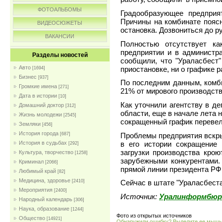
ФОТОАЛЬБОМЫ
Градообразующее предприя
Причины на комбинате поясн
ВИДЕОСЮЖЕТЫ
остановка. Дозвониться до р
ВАКАНСИИ
Полностью отсутствует к
предприятии и в администра
Разделы новостей
сообщили, что "Ураласбест
Авто
приостановке, ни о графике 
[1694]
Бизнес
[937]
По последним данным, комби
Громкие имена
[271]
21% от мирового производств
Дата в истории
[10]
Как уточнили агентству в д
Домашний доктор
[312]
области, еще в начале лета 
Жизнь молодежи
[2545]
сокращенный график перевели
Земляки
[456]
История города
Проблемы предприятия вскры
[687]
в его истории сокращение 
История в судьбах
[292]
загрузки производства крою
Культура, творчество
[1258]
зарубежными конкурентами.
Криминал
[2066]
прямой линии президента РФ 
Любимый край
[82]
Медицина, здоровье
[2410]
Сейчас в штате "Ураласбеста
Мероприятия
[2400]
Источник:
Уралинформбюр
Народный календарь
[306]
Наука, образование
[1244]
Фото из открытых источников
Общество
[14921]
Обнаружили ошибку? Выделите ее мыш