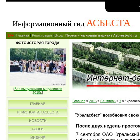
АСБЕСТА
Информационный гид
14+
|
Главная
|
Регистрация
|
Вход
|
Перейти на новый вариант Asbrest-gid.ru
ФОТОИСТОРИЯ ГОРОДА
[
Бал выпускников-медалистов
2010г.
]
Главная
»
2015
»
Сентябрь
»
7
» "Ураласб
ГЛАВНАЯ
ИНФОПОРТАЛ АСБЕСТА
"Ураласбест" возобновил свою
НОВОСТИ
После двух недель простоя
БЛОГИ
7 сентября ОАО "Уральский 
МНЕНИЯ
работу, сообщили в приемно