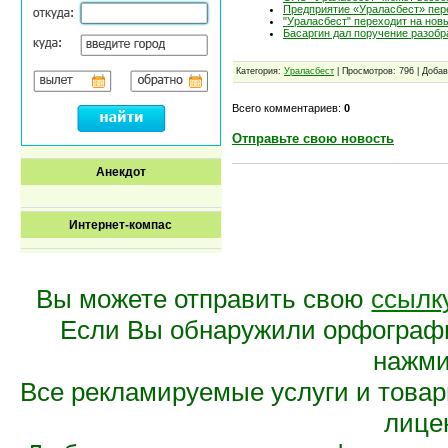
Предприятие «Ураласбест» пер
"Ураласбест" переходит на новы
Басаргин дал поручение разобр
Категория:
Ураласбест
| Просмотров: 796 | Доба
Всего комментариев:
0
Отправьте свою новость
Анекдот
Интернет-компас
Вы можете отправить свою
ссылк
Если Вы обнаружили орфограф
нажмит
Все рекламируемые услуги и това
лице