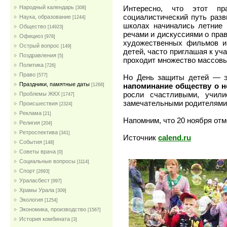
Интересно, что этот пр
Народный календарь
[308]
социалистический путь разв
Наука, образование
[1244]
школах начинались летние
Общество
[14923]
речами и дискуссиями о прав
Официоз
[978]
художественных фильмов и 
Острый вопрос
[149]
детей, часто приглашая к уча
Поздравления
[5]
проходит множество массовы
Политика
[726]
Право
[577]
Но День защиты детей — э
Праздники, памятные даты
напоминание обществу о н
[1268]
росли счастливыми, учил
Проблемы ЖКХ
[1747]
замечательными родителями 
Проиcшествия
[2324]
Реклама
[21]
Напомним, что 20 ноября от
Религия
[204]
Ретроспектива
[341]
Источник
calend.ru
События
[148]
Советы врача
[0]
Социальные вопросы
[1114]
Спорт
[2693]
Ураласбест
[997]
Храмы Урала
[309]
Экология
[1254]
Экономика, производство
[1567]
История комбината
[3]