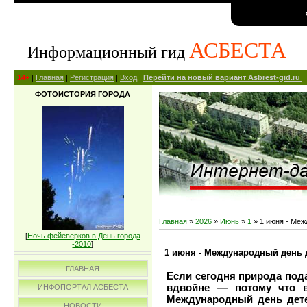
АСБЕСТА
Информационный гид
14+
|
Главная
|
Регистрация
|
Вход
|
Перейти на новый вариант Asbrest-gid.ru
ФОТОИСТОРИЯ ГОРОДА
Главная
»
2026
»
Июнь
»
1
» 1 июня - Меж
[
Ночь фейеверков в День города
-2010
]
1 июня - Международный день д
ГЛАВНАЯ
Если сегодня природа под
вдвойне — потому что в
ИНФОПОРТАЛ АСБЕСТА
Международный день детей 
НОВОСТИ