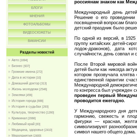
россиянам знаком как Меж
БЛОГИ
Международный день детей
МНЕНИЯ
Решение о его проведении
посвященной вопросам благоп
ФОТОАЛЬБОМЫ
детский праздник было реше
ВИДЕОСЮЖЕТЫ
По одной из версий, в 1925
ВАКАНСИИ
группу китайских детей-сиро
лодок-драконов), дата к
Разделы новостей
случайности, день совпал и
Авто
[1694]
После Второй мировой войн
Бизнес
[937]
детей были как никогда акту
Громкие имена
[272]
котором прозвучала клятва 
Дата в истории
[10]
единственной гарантии счас
Домашний доктор
[313]
Международной демократичес
Жизнь молодежи
го конгресса был учрежден с
[2546]
проведен первый Междунар
Земляки
[456]
проводится ежегодно
.
История города
[688]
История в судьбах
[293]
У Международного дня дете
Культура, творчество
[1260]
гармонию, свежесть и пло
Криминал
[2066]
фигурки — красная, желта
Любимый край
[83]
символизируют разнообразие
Медицина, здоровье
[2410]
символ нашего общего дома.
Мероприятия
[2400]