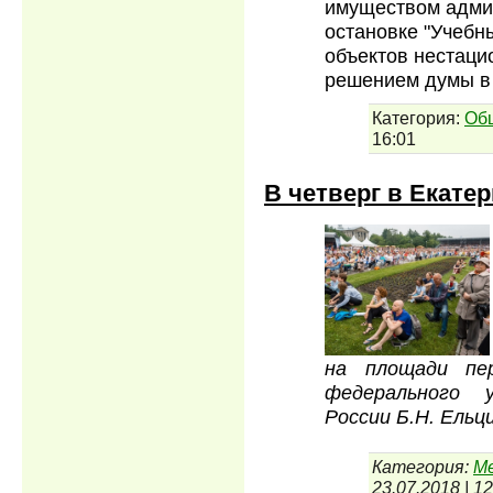
имуществом админ
остановке "Учебн
объектов нестаци
решением думы в
Категория:
Об
16:01
В четверг в Екате
на площади пер
федерального 
России Б.Н. Ельц
Категория:
М
23.07.2018
|
12