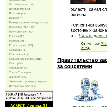
[978]
Острый вопрос
[149]
области, самая с
Поздравления
[5]
региона.
Политика
[726]
Право
[577]
Праздники, памятные даты
[1268]
«Синоптики выпу
Проблемы ЖКХ
[1747]
восточных района
Проиcшествия
[2324]
и
...
Читать дальш
Реклама
[21]
Религия
[204]
Категория:
Эк
Ретроспектива
[341]
21:56
События
[148]
Советы врача
[0]
Правительство за
Социальные вопросы
[1114]
Спорт
[2693]
за соцсетями
Ураласбест
[997]
Храмы Урала
[309]
Экология
[1254]
Экономика, производство
[1567]
История комбината
[3]