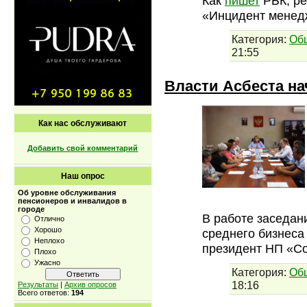
Как
пишет
РБК, ре
«Инцидент менед
Категория:
Об
21:55
Власти Асбеста н
Как нас обслуживают
Добавить свой комментарий
Наш опрос
Об уровне обслуживания
пенсионеров и инвалидов в
городе
В работе заседан
Отлично
Хорошо
среднего бизнеса
Неплохо
президент НП «С
Плохо
Ужасно
Категория:
Об
18:16
Результаты
|
Архив опросов
Всего ответов:
194