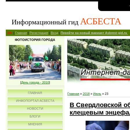
АСБЕСТА
Информационный гид
14+
|
Главная
|
Регистрация
|
Вход
|
Перейти на новый вариант Asbrest-gid.ru
ФОТОИСТОРИЯ ГОРОДА
[
День города - 2010
]
ГЛАВНАЯ
Главная
»
2018
»
Июль
»
23
ИНФОПОРТАЛ АСБЕСТА
В Свердловской об
НОВОСТИ
клещевым энцефа
БЛОГИ
МНЕНИЯ