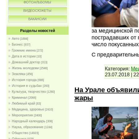
ФОТОАЛЬБОМЫ
ВИДЕОСЮЖЕТЫ
ВАКАНСИИ
за медицинской п
Разделы новостей
пострадавших от 
Авто
[1694]
число покусанных
Бизнес
[937]
Громкие имена
[272]
С предварительн
Дата в истории
[10]
Домашний доктор
[313]
Категория:
Мед
Жизнь молодежи
[2546]
23.07.2018
|
22
Земляки
[456]
История города
[688]
История в судьбах
[293]
На Урале объявил
Культура, творчество
[1260]
жары
Криминал
[2066]
Любимый край
[83]
Медицина, здоровье
[2410]
Мероприятия
[2400]
Народный календарь
[308]
Наука, образование
[1244]
Общество
[14923]
Официоз