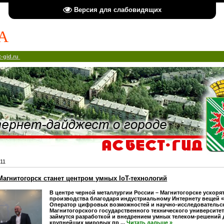
Версия для слабовидящих
А
-gid.ru
11
агнитогорск станет центром умных IoT-технологий
В центре черной металлургии России – Магнитогорске ускоря
производства благодаря индустриальному Интернету вещей 
Оператор цифровых возможностей и научно-исследовательс
Магнитогорского государственного технического университета
займутся разработкой и внедрением умных телеком-решений 
крупнейших мировых пр
...
Читать дальше »