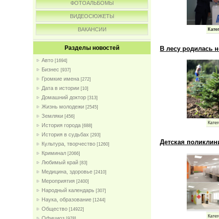
ФОТОАЛЬБОМЫ
ВИДЕОСЮЖЕТЫ
ВАКАНСИИ
Кате
Разделы новостей
В лесу родилась н
Авто
[1694]
Бизнес
[937]
Громкие имена
[272]
Дата в истории
[10]
Домашний доктор
[313]
Жизнь молодежи
[2545]
Земляки
[456]
Катег
История города
[688]
История в судьбах
[293]
Детская поликлин
Культура, творчество
[1260]
Криминал
[2066]
Любимый край
[83]
Медицина, здоровье
[2410]
Мероприятия
[2400]
Народный календарь
[307]
Наука, образование
[1244]
Общество
[14922]
Катег
Официоз
[978]