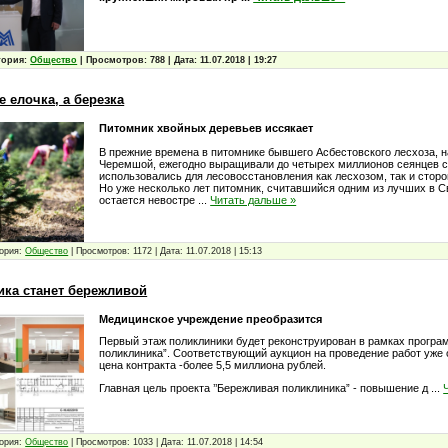
гория:
Общество
|
Просмотров:
788
|
Дата:
11.07.2018
|
19:27
е елочка, а березка
Питомник хвойных деревьев иссякает
В прежние времена в питомнике бывшего Асбестовского лесхоза, 
Черемшой, ежегодно выращивали до четырех миллионов сеянцев с
использовались для лесовосстановления как лесхозом, так и стор
Но уже несколько лет питомник, считавшийся одним из лучших в С
остается невостре
...
Читать дальше »
ория:
Общество
|
Просмотров:
1172
|
Дата:
11.07.2018
|
15:13
ика станет бережливой
Медицинское учреждение преобразится
Первый этаж поликлиники будет реконструирован в рамках програ
поликлиника”. Соответствующий аукцион на проведение работ уже
цена контракта -более 5,5 миллиона рублей.
Главная цель проекта ’’Бережливая поликлиника” - повышение д
...
ория:
Общество
|
Просмотров:
1033
|
Дата:
11.07.2018
|
14:54