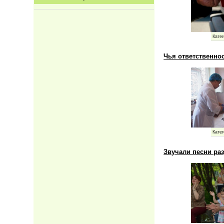
Катег
Чья ответственнос
Катег
Звучали песни ра