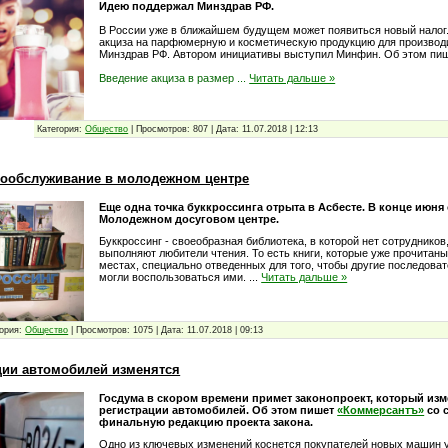
Идею поддержал Минздрав РФ.
В России уже в ближайшем будущем может появиться новый налог
акциза на парфюмерную и косметическую продукцию для производ
Минздрав РФ. Автором инициативы выступил Минфин. Об этом пиш
Введение акциза в размер
...
Читать дальше »
Категория:
Общество
|
Просмотров:
807
|
Дата:
11.07.2018
|
12:13
мообслуживание в молодежном центре
Еще одна точка буккроссинга отрыта в Асбесте. В конце июня
Молодежном досуговом центре.
Буккроссинг - своеобразная библиотека, в которой нет сотрудников,
выполняют любители чтения. То есть книги, которые уже прочитаны
местах, специально отведенных для того, чтобы другие последова
могли воспользоваться ими.
...
Читать дальше »
ория:
Общество
|
Просмотров:
1075
|
Дата:
11.07.2018
|
09:13
ции автомобилей изменятся
Госдума в скором времени примет законопроект, который из
регистрации автомобилей. Об этом пишет
«Коммерсантъ»
со 
финальную редакцию проекта закона.
Одно из ключевых изменений коснется покупателей новых машин