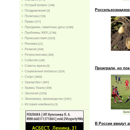
Острый вопрос
[149]
Россельхознадзор
Поздравления
[5]
Политика
[726]
Право
[577]
Праздники, памятные даты
[1266]
Проблемы ЖКХ
[1746]
Проиcшествия
[2323]
Реклама
[21]
Религия
[204]
Ретроспектива
[340]
События
[148]
Советы врача
[0]
Проиграли, но пок
Социальные вопросы
[1114]
Спорт
[2693]
Ураласбест
[997]
Храмы Урала
[309]
Экология
[1254]
Экономика, производство
[1567]
История комбината
[3]
Катег
В России введут 