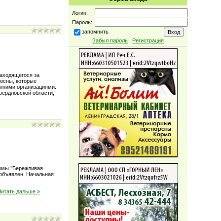
Логин:
Пароль:
запомнить
Забыл пароль
|
Регистрация
находящегося за
осны, которые
онними организациями.
вердловской области,
ммы ’’Бережливая
 объявлен. Начальная
Читать дальше »