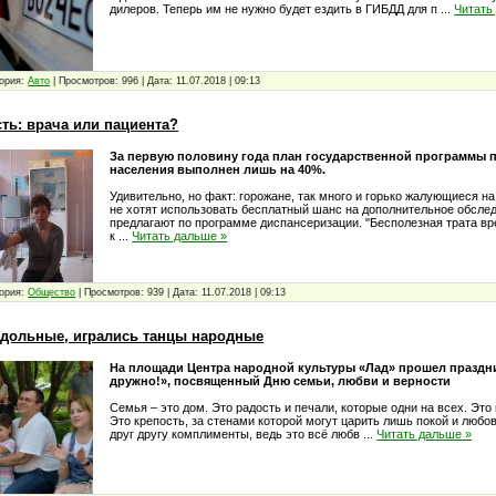
дилеров. Теперь им не нужно будет ездить в ГИБДД для п
...
Читать
ория:
Авто
|
Просмотров:
996
|
Дата:
11.07.2018
|
09:13
ть: врача или пациента?
За первую половину года план государственной программы 
населения выполнен лишь на 40%.
Удивительно, но факт: горожане, так много и горько жалующиеся н
не хотят использовать бесплатный шанс на дополнительное обслед
предлагают по программе диспансеризации. "Бесполезная трата вре
к
...
Читать дальше »
ория:
Общество
|
Просмотров:
939
|
Дата:
11.07.2018
|
09:13
здольные, игрались танцы народные
На площади Центра народной культуры «Лад» прошел праздн
дружно!», посвященный Дню семьи, любви и верности
Семья – это дом. Это радость и печали, которые одни на всех. Это
Это крепость, за стенами которой могут царить лишь покой и любо
друг другу комплименты, ведь это всё любв
...
Читать дальше »