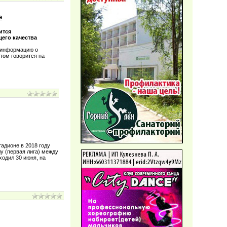
е
ится
его качества
 информацию о
том говорится на
адионе в 2018 году
у (первая лига) между
ходил 30 июня, на