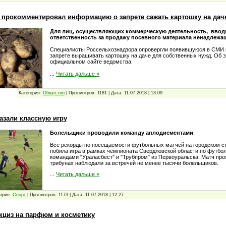
 прокомментировал информацию о запрете сажать картошку на дач
Для лиц, осуществляющих коммерческую деятельность, ввод
ответственность за продажу посевного материала ненадлежащ
Специалисты Россельхознадзора опровергли появившуюся в СМИ
запрете выращивать картошку на даче для собственных нужд. Об э
официальном сайте ведомства.
...
Читать дальше »
Категория:
Общество
|
Просмотров:
1181
|
Дата:
11.07.2018
|
13:09
азали классную игру
Болельщики проводили команду аплодисментами
Все рекорды по посещаемости футбольных матчей на городском ст
побила игра в рамках чемпионата Свердловской области по футбол
командами "Ураласбест" и "Трубпром" из Первоуральска. Матч про
трибунах наблюдали за встречей не менее тысячи болельщиков.
...
Читать дальше »
ория:
Спорт
|
Просмотров:
1173
|
Дата:
11.07.2018
|
12:27
акциз на парфюм и косметику