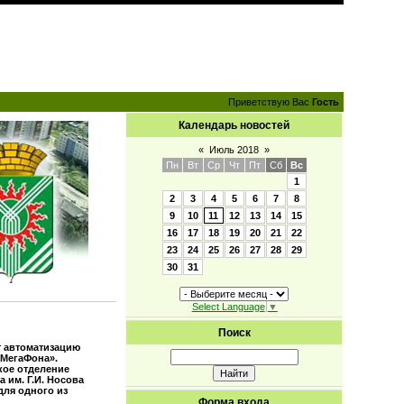
Приветствую Вас
Гость
Календарь новостей
«
Июль 2018
»
Пн
Вт
Ср
Чт
Пт
Сб
Вс
1
2
3
4
5
6
7
8
9
10
11
12
13
14
15
16
17
18
19
20
21
22
23
24
25
26
27
28
29
30
31
Select Language
▼
Поиск
т автоматизацию
«МегаФона».
кое отделение
 им. Г.И. Носова
для одного из
Форма входа