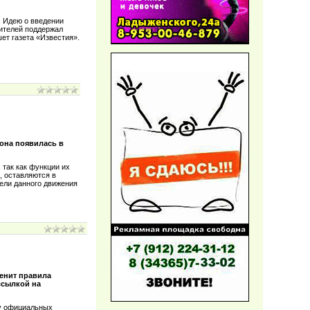
. Идею о введении
ителей поддержал
ет газета «Известия».
 она появилась в
 так как функции их
, оставляются в
тели данного движения
менит правила
ссылкой на
 у официальных