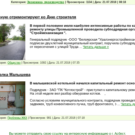
Категория:
Экономика, производство
|
Просмотров:
1134
|
Дата:
21.07.2018
|
08:18
ную отремонтируют ко Дню строителя
В первой половине июля наиболее интенсивные работы по к
ремонту улицы Промышленной проводила субподрядная орга
"Строймеханизация ".
Генеральный подрядчик -ООО "Белоярская "Уралэнергостроймехани
подписан двухлетний муниципальный контракт, поручила субподря
от пересечения с улицей Труда
...
Читать дальше »
ория:
Общество
|
Просмотров:
1092
|
Дата:
21.07.2018
|
07:35
селка Малышева
В малышевской котельной начался капитальный ремонт осно
Подрядчик - ЗАО "ПК "Котлострой" - приступил к капитальному рем
На этой неделе вел разбор обмуровки котлов. ,
Согласно условиям муниципального контракта, подрядчик проведе
задвижек, труб конвективного пучка, труб фронтового, з
...
Читать д
ория:
Проблемы ЖКХ
|
Просмотров:
981
|
Дата:
21.07.2018
|
07:18
Вы можете отправить свою
ссылку
на интересную информацию о г. Асбест.