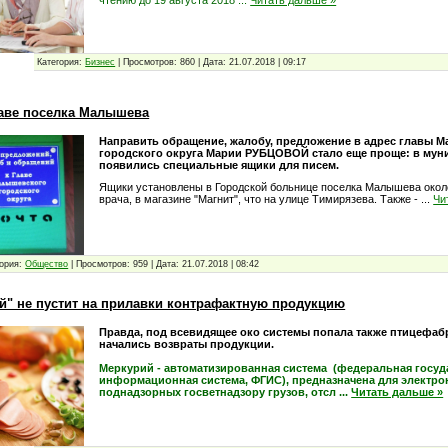
Категория:
Бизнес
|
Просмотров:
860
|
Дата:
21.07.2018
|
09:17
аве поселка Малышева
Направить обращение, жалобу, предложение в адрес главы 
городского округа Марии РУБЦОВОЙ стало еще проще: в мун
появились специальные ящики для писем.
Ящики установлены в Городской больнице поселка Малышева около
врача, в магазине "Магнит", что на улице Тимирязева. Также -
...
Чи
ория:
Общество
|
Просмотров:
959
|
Дата:
21.07.2018
|
08:42
й" не пустит на прилавки контрафактную продукцию
Правда, под всевидящее око системы попала также птицефабр
начались возвраты продукции.
Меркурий - автоматизированная система (федеральная госуд
информационная система, ФГИС), предназначена для электр
поднадзорных госветнадзору грузов, отсл
...
Читать дальше »