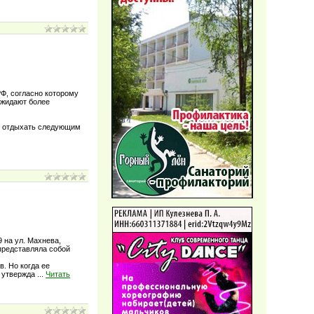
Ф, согласно которому
ожидают более
ут отдыхать следующим
 на ул. Махнева,
 представляла собой
. Но когда ее
м утвержда
...
Читать