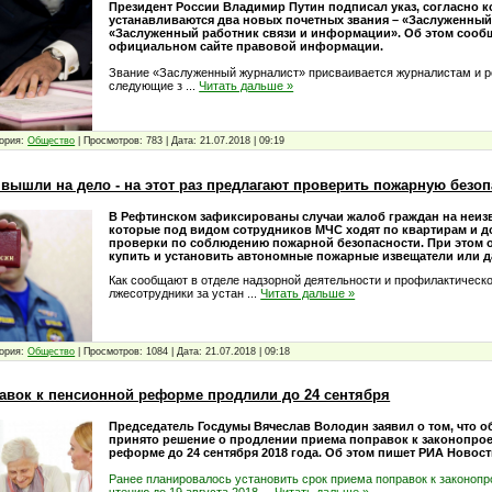
Президент России Владимир Путин подписал указ, согласно 
устанавливаются два новых почетных звания – «Заслуженный
«Заслуженный работник связи и информации». Об этом сообщ
официальном сайте правовой информации.
Звание «Заслуженный журналист» присваивается журналистам и 
следующие з
...
Читать дальше »
ория:
Общество
|
Просмотров:
783
|
Дата:
21.07.2018
|
09:19
вышли на дело - на этот раз предлагают проверить пожарную безоп
В Рефтинском зафиксированы случаи жалоб граждан на неиз
которые под видом сотрудников МЧС ходят по квартирам и д
проверки по соблюдению пожарной безопасности. При этом 
купить и установить автономные пожарные извещатели или да
Как сообщают в отделе надзорной деятельности и профилактическо
лжесотрудники за устан
...
Читать дальше »
ория:
Общество
|
Просмотров:
1084
|
Дата:
21.07.2018
|
09:18
авок к пенсионной реформе продлили до 24 сентября
Председатель Госдумы Вячеслав Володин заявил о том, что
принято решение о продлении приема поправок к законопрое
реформе до 24 сентября 2018 года. Об этом пишет РИА Новост
Ранее планировалось установить срок приема поправок к законопр
чтению до 19 августа 2018
...
Читать дальше »