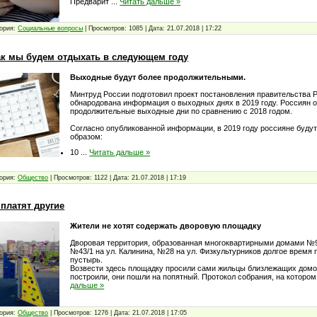
Предварит
...
Читать дальше »
ория:
Социальные вопросы
|
Просмотров:
1085
|
Дата:
21.07.2018
|
17:22
как мы будем отдыхать в следующем году
Выходные будут более продолжительными.
Минтруд России подготовил проект постановления правительства Р
обнародована информация о выходных днях в 2019 году. Россиян 
продолжительные выходные дни по сравнению с 2018 годом.
Согласно опубликованной информации, в 2019 году россияне буд
образом:
10
...
Читать дальше »
ория:
Общество
|
Просмотров:
1122
|
Дата:
21.07.2018
|
17:19
платят другие
Жители не хотят содержать дворовую площадку
Дворовая территория, образованная многоквартирными домами №9
№43/1 на ул. Калинина, №28 на ул. Физкультурников долгое время
пустырь.
Возвести здесь площадку просили сами жильцы близлежащих домов
построили, они пошли на попятный. Протокол собрания, на которо
дальше »
ория:
Общество
|
Просмотров:
1276
|
Дата:
21.07.2018
|
17:05