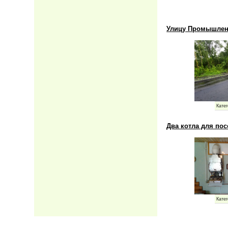
Улицу Промышлен
Катег
Два котла для по
Катег