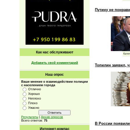
Путину не понрав
Как нас обслуживают
Катег
Добавить свой комментарий
Топилин заявил, ч
Наш опрос
Ваше мнение о взаимодействии полиции
с населением города
Отлично
Хорошо
Неплохо
Плохо
Ужасно
Результаты
|
Архив опросов
Всего ответов:
75
В России появили
Интернет-компас