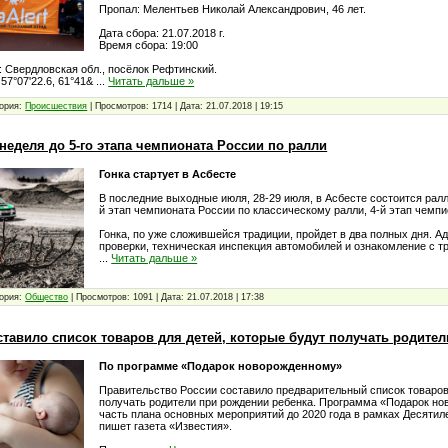
Пропал: Мелентьев Николай Александрович, 46 лет.
Дата сбора: 21.07.2018 г.
Время сбора: 19:00
: Свердловская обл., посёлок Рефтинский.
57°07'22.6, 61°41&
...
Читать дальше »
ория:
Проиcшествия
|
Просмотров:
1714
|
Дата:
21.07.2018
|
19:15
неделя до 5-го этапа чемпионата России по ралли
Гонка стартует в Асбесте
В последние выходные июля, 28-29 июля, в Асбесте состоится рал
й этап чемпионата России по классическому ралли, 4-й этап чемп
Гонка, по уже сложившейся традиции, пройдет в два полных дня. 
проверки, техническая инспекция автомобилей и ознакомление с т
...
Читать дальше »
ория:
Общество
|
Просмотров:
1091
|
Дата:
21.07.2018
|
17:38
тавило список товаров для детей, которые будут получать родител
По программе «Подарок новорожденному»
Правительство России составило предварительный список товаров
получать родители при рождении ребенка. Программа «Подарок но
часть плана основных мероприятий до 2020 года в рамках Десятил
пишет газета «Известия».