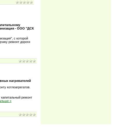
апитальному
низация - ООО "ДСК
зация", с которой
дчику ремонт дороги
вных нагревателей
онту котлоагрегатов.
т капитальный ремонт
альше »