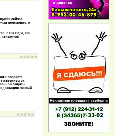
щиеся сейчас
шении пенсионного
я, я как тогда, так
я, связанный
ого возраста
ветственных за
иальной защиты
 индексацию пенсий