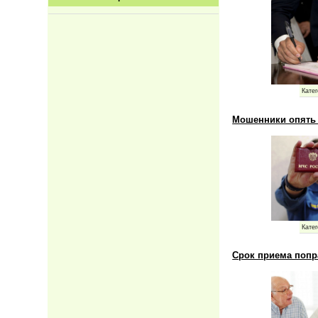
Катег
Мошенники опять 
Катег
Срок приема попр