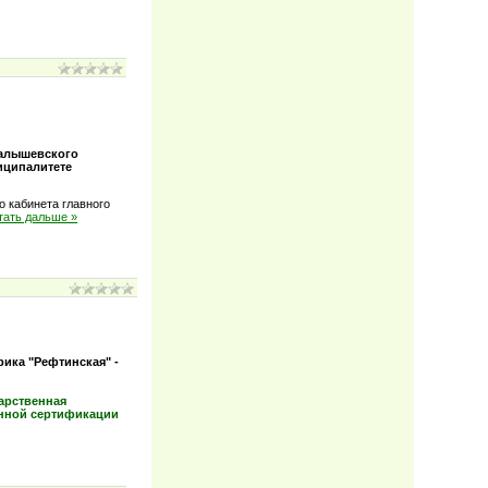
Малышевского
иципалитете
 кабинета главного
тать дальше »
ика "Рефтинская" -
арственная
онной сертификации