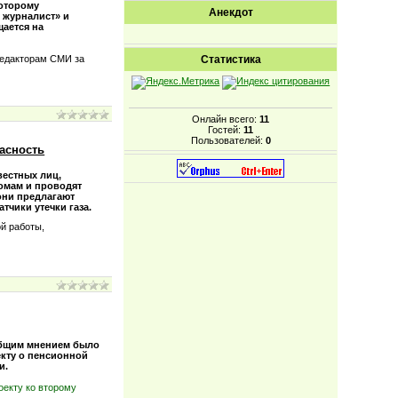
которому
Анекдот
 журналист» и
ается на
редакторам СМИ за
Статистика
Онлайн всего:
11
Гостей:
11
Пользователей:
0
асность
вестных лиц,
омам и проводят
они предлагают
тчики утечки газа.
й работы,
 общим мнением было
кту о пенсионной
и.
оекту ко второму