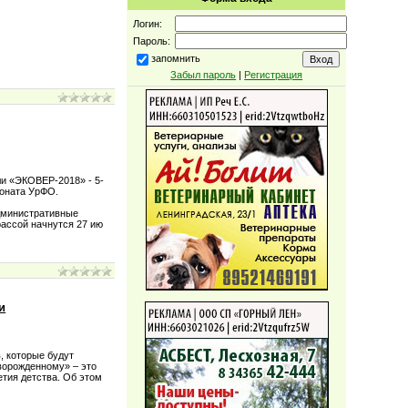
Логин:
Пароль:
запомнить
Забыл пароль
|
Регистрация
ли «ЭКОВЕР-2018» - 5-
ионата УрФО.
Административные
рассой начнутся 27 ию
и
, которые будут
ворожденному» – это
етия детства. Об этом