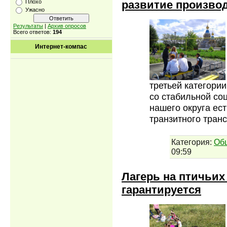
развитие производ
Плохо
Ужасно
Результаты
|
Архив опросов
Всего ответов:
194
Интернет-компас
третьей категори
со стабильной со
нашего округа ест
транзитного тран
Категория:
Об
09:59
Лагерь на птичьих
гарантируется