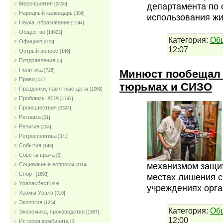
Мероприятия
департамента по 
[2400]
Народный календарь
[308]
использования ж
Наука, образование
[1244]
Общество
[14923]
Категория:
Об
Официоз
[978]
12:07
Острый вопрос
[149]
Поздравления
[5]
Политика
Минюст пообещал 
[726]
Право
[577]
тюрьмах и СИЗО
Праздники, памятные даты
[1269]
Проблемы ЖКХ
[1747]
Проиcшествия
[2324]
Реклама
[21]
Религия
[204]
Ретроспектива
[341]
События
[148]
Советы врача
[0]
механизмом защи
Социальные вопросы
[1114]
Спорт
[2693]
местах лишения с
Ураласбест
[998]
учреждениях орг
Храмы Урала
[310]
Экология
[1254]
Категория:
Об
Экономика, производство
[1567]
12:00
История комбината
[3]