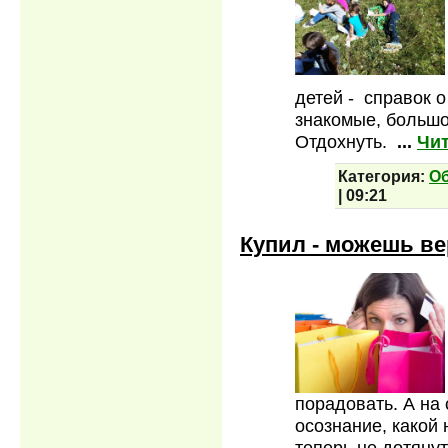
детей - справок 
знакомые, большой
Отдохнуть.
...
Чит
Категория:
О
|
09:21
Купил - можешь вер
порадовать. А н
осознание, какой
теперь не дотянут