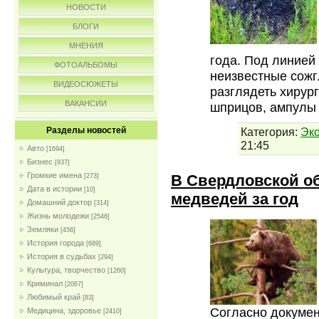
НОВОСТИ
БЛОГИ
МНЕНИЯ
года. Под линией
ФОТОАЛЬБОМЫ
неизвестные сожг
ВИДЕОСЮЖЕТЫ
разглядеть хирур
ВАКАНСИИ
шприцов, ампулы
Категория:
Эк
Разделы новостей
21:45
Авто
[1694]
Бизнес
[937]
Громкие имена
В Свердловской о
[273]
Дата в истории
[10]
медведей за год
Домашний доктор
[314]
Жизнь молодежи
[2546]
Земляки
[456]
История города
[689]
История в судьбах
[294]
Культура, творчество
[1260]
Криминал
[2067]
Любимый край
[83]
Согласно докумен
Медицина, здоровье
[2410]