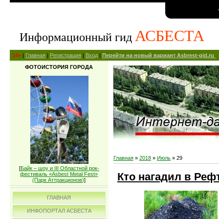
АСБЕСТА
Информационный гид
14+
|
Главная
|
Регистрация
|
Вход
|
Перейти на новый вариант Asbrest-gid.ru
ФОТОИСТОРИЯ ГОРОДА
Главная
»
2018
»
Июль
»
29
[
Байк – шоу и III Областной рок-
Кто нагадил в Реф
фестиваль «Asbest Metal Fest»
(Парк Аттракционов)
]
ГЛАВНАЯ
ИНФОПОРТАЛ АСБЕСТА