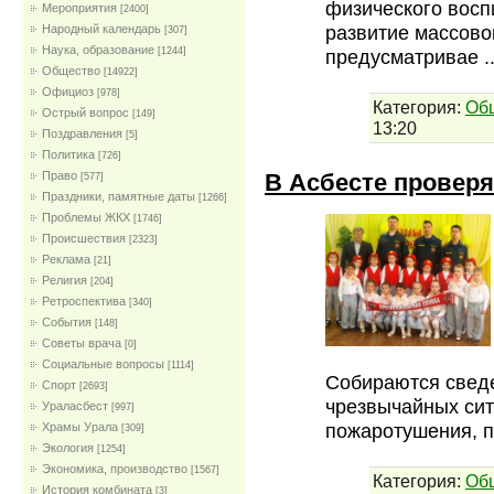
физического восп
Мероприятия
[2400]
развитие массово
Народный календарь
[307]
Наука, образование
[1244]
предусматривае
.
Общество
[14922]
Официоз
[978]
Категория:
Об
Острый вопрос
[149]
13:20
Поздравления
[5]
Политика
[726]
В Асбесте провер
Право
[577]
Праздники, памятные даты
[1266]
Проблемы ЖКХ
[1746]
Проиcшествия
[2323]
Реклама
[21]
Религия
[204]
Ретроспектива
[340]
События
[148]
Советы врача
[0]
Социальные вопросы
[1114]
Собираются сведе
Спорт
[2693]
чрезвычайных сит
Ураласбест
[997]
пожаротушения, 
Храмы Урала
[309]
Экология
[1254]
Экономика, производство
[1567]
Категория:
Об
История комбината
[3]