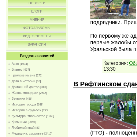
НОВОСТИ
БЛОГИ
МНЕНИЯ
подрядчики. Приш
ФОТОАЛЬБОМЫ
По первому же ад
ВИДЕОСЮЖЕТЫ
первые жалобы от
ВАКАНСИИ
Уральской была 
Разделы новостей
Категория:
Об
Авто
[1694]
13:30
Бизнес
[937]
Громкие имена
[272]
Дата в истории
[10]
В Рефтинском сда
Домашний доктор
[313]
Жизнь молодежи
[2545]
Земляки
[456]
История города
[688]
История в судьбах
[293]
Культура, творчество
[1260]
Криминал
[2066]
Любимый край
[83]
(ГТО) - полноцен
Медицина, здоровье
[2410]