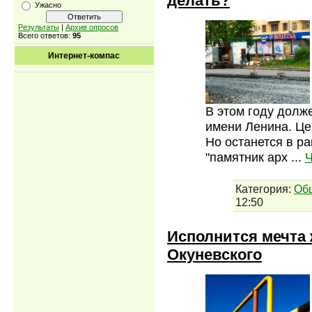
делать?
Ужасно
Результаты
|
Архив опросов
Всего ответов:
95
Интернет-компас
В этом году долж
имени Ленина. Це
Но останется в ра
"памятник арх
...
Ч
Категория:
Об
12:50
Исполнится мечта 
Окуневского