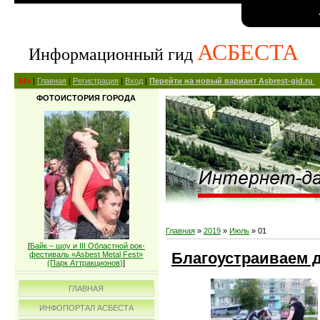
АСБЕСТА
Информационный гид
14+
|
Главная
|
Регистрация
|
Вход
|
Перейти на новый вариант Asbrest-gid.ru
ФОТОИСТОРИЯ ГОРОДА
Главная
»
2019
»
Июль
»
01
[
Байк – шоу и III Областной рок-
Благоустраиваем 
фестиваль «Asbest Metal Fest»
(Парк Аттракционов)
]
ГЛАВНАЯ
ИНФОПОРТАЛ АСБЕСТА