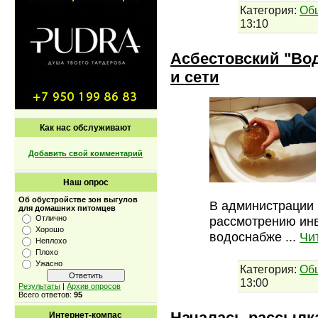
Категория:
Об
13:10
Асбестовский "Во
и сети
Как нас обслуживают
Добавить свой комментарий
Наш опрос
Об обустройстве зон выгулов
В администрации 
для домашних питомцев
Отлично
рассмотрению ин
Хорошо
водоснабже
...
Чи
Неплохо
Плохо
Ужасно
Категория:
Об
13:00
Результаты
|
Архив опросов
Всего ответов:
95
Началась рассылка
Интернет-компас