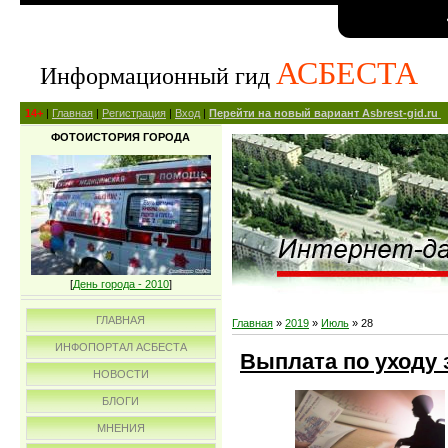
АСБЕСТА
Информационный гид
14+
|
Главная
|
Регистрация
|
Вход
|
Перейти на новый вариант Asbrest-gid.ru
ФОТОИСТОРИЯ ГОРОДА
[
День города - 2010
]
ГЛАВНАЯ
Главная
»
2019
»
Июль
»
28
ИНФОПОРТАЛ АСБЕСТА
Выплата по уходу 
НОВОСТИ
БЛОГИ
МНЕНИЯ