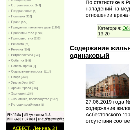
[978]
По статистике в 
Острый вопрос
[149]
нападений на мед
Поздравления
[5]
отношении врача 
Политика
[726]
Право
[577]
Категория:
Об
Праздники, памятные даты
[1266]
13:20
Проблемы ЖКХ
[1746]
Проиcшествия
[2323]
Реклама
[21]
Содержание жилья
Религия
[204]
одинаковый
Ретроспектива
[340]
События
[148]
Советы врача
[0]
Социальные вопросы
[1114]
Спорт
[2693]
Ураласбест
[997]
Храмы Урала
[309]
Экология
[1254]
Экономика, производство
[1567]
27.06.2019 года 
История комбината
[3]
содержание жило
Асбестовского го
отсутствии соотв