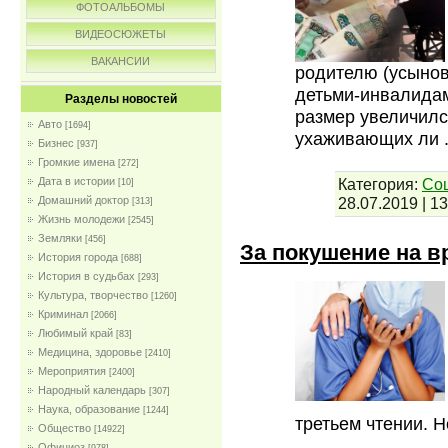
ФОТОАЛЬБОМЫ
ВИДЕОСЮЖЕТЫ
ВАКАНСИИ
родителю (усынов
детьми-инвалидам
Разделы новостей
размер увеличился
Авто
[1694]
ухаживающих ли
Бизнес
[937]
Громкие имена
[272]
Категория:
Со
Дата в истории
[10]
28.07.2019
|
13
Домашний доктор
[313]
Жизнь молодежи
[2545]
Земляки
[456]
За покушение на вр
История города
[688]
История в судьбах
[293]
Культура, творчество
[1260]
Криминал
[2066]
Любимый край
[83]
Медицина, здоровье
[2410]
Мероприятия
[2400]
Народный календарь
[307]
Наука, образование
[1244]
третьем чтении. 
Общество
[14922]
Официоз