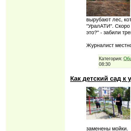
вырубают лес, ко
"УралАТИ". Скоро
это?" - забили тр
Журналист местн
Категория:
Об
08:30
Как детский сад к 
заменены мойки. 