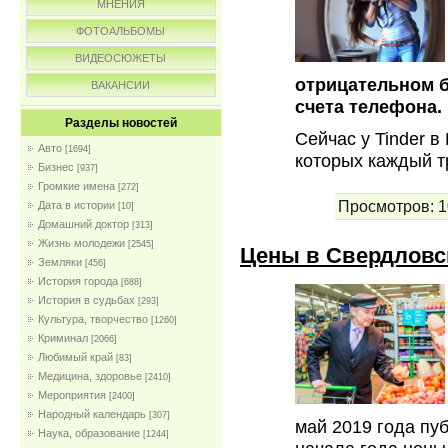
МНЕНИЯ
ФОТОАЛЬБОМЫ
ВИДЕОСЮЖЕТЫ
отрицательном 
ВАКАНСИИ
счета телефона.
Разделы новостей
Сейчас у Tinder в
Авто
[1694]
которых каждый 
Бизнес
[937]
Громкие имена
[272]
Просмотров:
1
Дата в истории
[10]
Домашний доктор
[313]
Жизнь молодежи
[2545]
Цены в Свердловск
Земляки
[456]
История города
[688]
История в судьбах
[293]
Культура, творчество
[1260]
Криминал
[2066]
Любимый край
[83]
Медицина, здоровье
[2410]
Мероприятия
[2400]
Народный календарь
[307]
май 2019 года пу
Наука, образование
[1244]