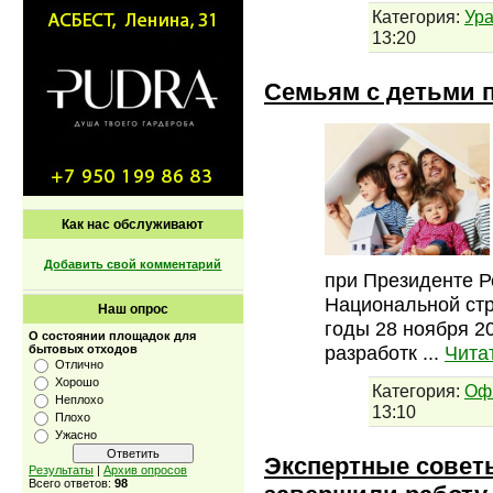
Категория:
Ура
13:20
Семьям с детьми п
Как нас обслуживают
Добавить свой комментарий
при Президенте Р
Национальной стр
Наш опрос
годы 28 ноября 20
О состоянии площадок для
разработк
...
Чита
бытовых отходов
Отлично
Хорошо
Категория:
Оф
Неплохо
13:10
Плохо
Ужасно
Экспертные советы
Результаты
|
Архив опросов
Всего ответов:
98