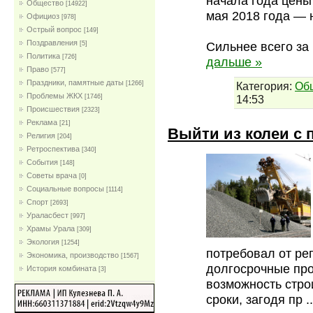
начала года цены
Общество
[14922]
мая 2018 года — 
Официоз
[978]
Острый вопрос
[149]
Поздравления
Сильнее всего за
[5]
Политика
[726]
дальше »
Право
[577]
Праздники, памятные даты
Категория:
Об
[1266]
Проблемы ЖКХ
14:53
[1746]
Проиcшествия
[2323]
Реклама
[21]
Выйти из колеи с
Религия
[204]
Ретроспектива
[340]
События
[148]
Советы врача
[0]
Социальные вопросы
[1114]
Спорт
[2693]
Ураласбест
[997]
Храмы Урала
[309]
Экология
[1254]
потребовал от ре
Экономика, производство
[1567]
долгосрочные про
История комбината
[3]
возможность стро
сроки, загодя пр
.