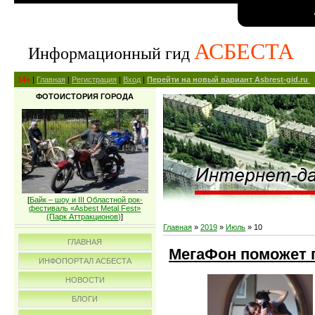
АСБЕСТА
Информационный гид
14+
|
Главная
|
Регистрация
|
Вход
|
Перейти на новый вариант Asbrest-gid.ru
ФОТОИСТОРИЯ ГОРОДА
[
Байк – шоу и III Областной рок-
фестиваль «Asbest Metal Fest»
(Парк Аттракционов)
]
Главная
»
2019
»
Июль
»
10
ГЛАВНАЯ
МегаФон поможет 
ИНФОПОРТАЛ АСБЕСТА
НОВОСТИ
БЛОГИ