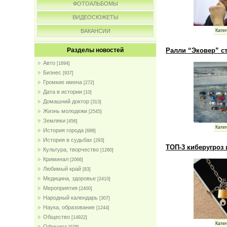
ФОТОАЛЬБОМЫ
ВИДЕОСЮЖЕТЫ
Катег
ВАКАНСИИ
Ралли “Эковер” с
Разделы новостей
Авто
[1694]
Бизнес
[937]
Громкие имена
[272]
Дата в истории
[10]
Домашний доктор
[313]
Жизнь молодежи
[2545]
Земляки
[456]
Катег
История города
[688]
История в судьбах
[293]
ТОП-3 киберугроз
Культура, творчество
[1260]
Криминал
[2066]
Любимый край
[83]
Медицина, здоровье
[2410]
Мероприятия
[2400]
Народный календарь
[307]
Наука, образование
[1244]
Общество
[14922]
Катег
Официоз