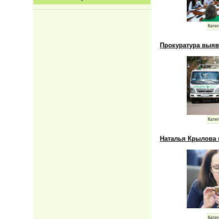
Катег
Прокуратура выяв
Катег
Наталья Крылова 
Катег