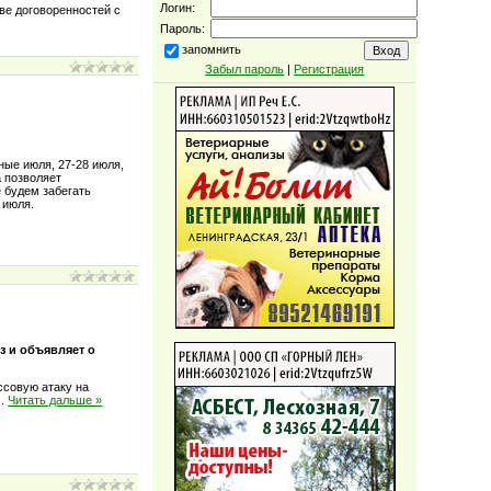
Логин:
ве договоренностей с
Пароль:
запомнить
Забыл пароль
|
Регистрация
ные июля, 27-28 июля,
а позволяет
е будем забегать
 июля.
з и объявляет о
ссовую атаку на
..
Читать дальше »