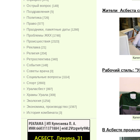
[978]
Острый вопрос
[149]
Жители Асбеста см
Поздравления
[5]
Политика
[726]
Право
[577]
Праздники, памятные даты
[1266]
Проблемы ЖКХ
[1746]
Проиcшествия
[2323]
Реклама
[21]
Религия
[204]
Катег
Ретроспектива
[340]
События
[148]
Рабочий стиль: "У
Советы врача
[0]
Социальные вопросы
[1114]
Спорт
[2693]
Ураласбест
[997]
Храмы Урала
[309]
Экология
[1254]
Экономика, производство
[1567]
История комбината
[3]
Катег
В Асбесте продол