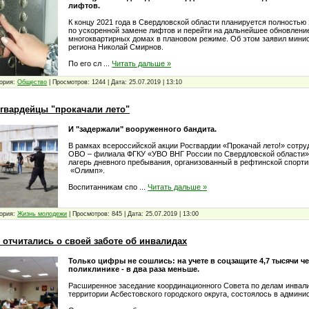
лифтов.
К концу 2021 года в Свердловской области планируется полность
по ускоренной замене лифтов и перейти на дальнейшее обновлени
многоквартирных домах в плановом режиме. Об этом заявил минис
региона Николай Смирнов.
По его сл
...
Читать дальше »
ория:
Общество
|
Просмотров:
1244
|
Дата:
25.07.2019
|
13:10
гвардейцы "прокачали лето"
И "задержали" вооруженного бандита.
В рамках всероссийской акции Росгвардии «Прокачай лето!» сотру
ОВО – филиала ФГКУ «УВО ВНГ России по Свердловской области»
лагерь дневного пребывания, организованный в рефтинской спорт
«Олимп».
Воспитанникам спо
...
Читать дальше »
ория:
Жизнь молодежи
|
Просмотров:
845
|
Дата:
25.07.2019
|
13:00
 отчитались о своей заботе об инвалидах
Только цифры не сошлись: на учете в соцзащите 4,7 тысячи че
поликлинике - в два раза меньше.
Расширенное заседание координационного Совета по делам инвал
территории Асбестовского городского округа, состоялось в админи