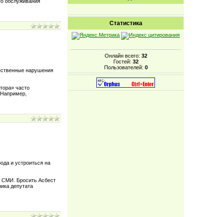
го обслуживания
Статистика
Онлайн всего:
32
Гостей:
32
Пользователей:
0
ественные нарушения
тора» часто
«Например,
ода и устроиться на
м СМИ. Бросить Асбест
ника депутата