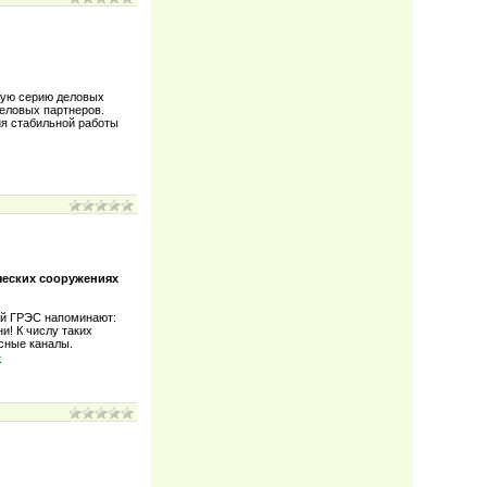
лую серию деловых
деловых партнеров.
ия стабильной работы
ческих сооружениях
ой ГРЭС напоминают:
и! К числу таких
сные каналы.
»