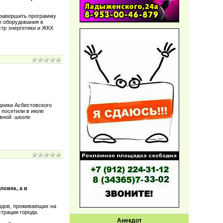
ю завершить программу
е оборудования в
тр энергетики и ЖКХ
дники Асбестовского
 посетили в июле
ивной школе
ловек, а в
идов, проживающих на
страции города.
Анекдот