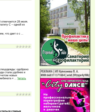
 отмечается 28 июля.
атиту С – одной из
ем, что дает о с
...
спецодежды: одобрено
да стала удобнее и
 учетом новых
омбината «
...
Читать
остаться старых