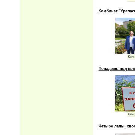
Комбинат "Уралас
Катег
Попадешь под шл
Катег
Четыре лапы, хвос