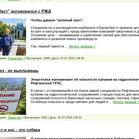
бест" договорился с РЖД
Чтобы давали "зеленый свет".
Специалисты и руководители комбината «Ураласбест» провели це
встреч и консультаций с представителями компаний-заказчиков и 
Основная цель – налаживание и укрепление связей для обеспечен
комбината и развития новых производств.
Так, первый замести
...
Читать дальше »
ория:
Ураласбест
|
Просмотров:
1069
|
Дата:
25.07.2019
|
08:30
юз - не выплывешь
Энергетики напоминают об опасности купания на гидротехни
Рефтинской ГРЭС.
В связи с установившейся на Урале жарой специалисты Рефтинск
купание на гидротехнических сооружениях станции опасно для жизн
сооружений относятся береговые насосные станции, плотина, сбро
Основную опасность представляют для людей в
...
Читать дальше 
ория:
Общество
|
Просмотров:
1192
|
Дата:
25.07.2019
|
08:10
т и нос - это собака
О верном друге человека рассказали детворе в библиотеке.