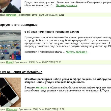
Представители думского большинства обвинили Самарина в разры
областной властью. В
...
Читать дальше »
ория:
Политика
|
Просмотров:
1508
|
Дата:
25.07.2019
|
23:11
тартует в эти выходные
6-ой этап чемпионата России по ралли!
Проведение этапа чемпионата России по ралли в последние выход
в городе Асбесте становится доброй традицией! Статус чемпионат
предположить, что состав участников будет крайне интересным. Н
вперед, у экипажей еще есть время подать заявку на участие до 19
Вернемся к программе этапа.
...
Читать дальше »
ория:
Спорт
|
Просмотров:
1329
|
Дата:
25.07.2019
|
23:05
 и их решения от МегаФона
МегаФон расширяет набор услуг в сфере защиты от киберугро
запуске новой услуги «Защита баз данных».
В марте
эксперты
в области кибербезопасности зафиксировали ма
российские предприятия – злоумышленники использовали IoT-уст
.
ория:
Общество
|
Просмотров:
658
|
Дата:
25.07.2019
|
18:22