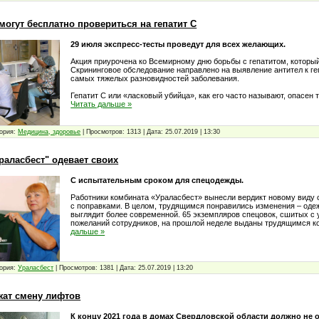
огут бесплатно провериться на гепатит С
29 июля экспресс-тесты проведут для всех желающих.
Акция приурочена ко Всемирному дню борьбы с гепатитом, который
Скрининговое обследование направлено на выявление антител к геп
самых тяжелых разновидностей заболевания.
Гепатит С или «ласковый убийца», как его часто называют, опасен т
Читать дальше »
ория:
Медицина, здоровье
|
Просмотров:
1313
|
Дата:
25.07.2019
|
13:30
раласбест" одевает своих
С испытательным сроком для спецодежды.
Работники комбината «Ураласбест» вынесли вердикт новому виду 
с поправками. В целом, трудящимся понравились изменения – одеж
выглядит более современной. 65 экземпляров спецовок, сшитых с
пожеланий сотрудников, на прошлой неделе выданы трудящимся к
дальше »
ория:
Ураласбест
|
Просмотров:
1381
|
Дата:
25.07.2019
|
13:20
жат смену лифтов
К концу 2021 года в домах Свердловской области должно не 