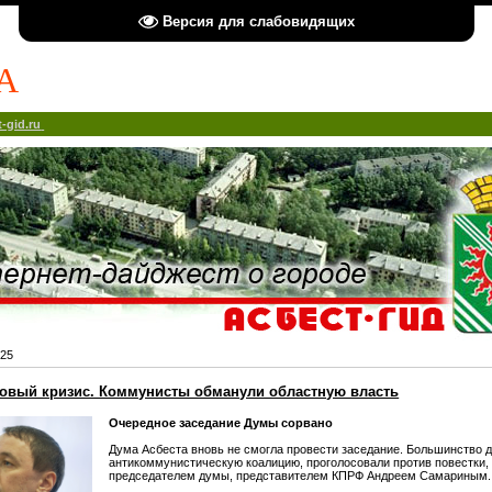
Версия для слабовидящих
А
-gid.ru
25
 новый кризис. Коммунисты обманули областную власть
Очередное заседание Думы сорвано
Дума Асбеста вновь не смогла провести заседание. Большинство д
антикоммунистическую коалицию, проголосовали против повестки,
председателем думы, представителем КПРФ Андреем Самариным