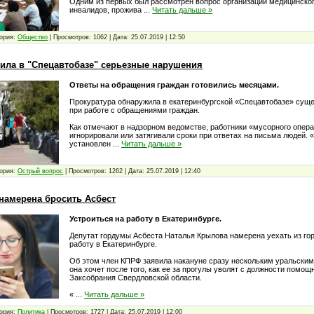
Одним из первых был рассмотрен вопрос организации медицинско
инвалидов, прожива
...
Читать дальше »
ория:
Общество
|
Просмотров:
1062
|
Дата:
25.07.2019
|
12:50
ила в "Спецавтобазе" серьезные нарушения
Ответы на обращения граждан готовились месяцами.
Прокуратура обнаружила в екатеринбургской «Спецавтобазе» сущ
при работе с обращениями граждан.
Как отмечают в надзорном ведомстве, работники «мусорного опера
игнорировали или затягивали сроки при ответах на письма людей. 
установлен
...
Читать дальше »
ория:
Острый вопрос
|
Просмотров:
1262
|
Дата:
25.07.2019
|
12:40
намерена бросить Асбест
Устроиться на работу в Екатеринбурге.
Депутат гордумы Асбеста Наталья Крылова намерена уехать из гор
работу в Екатеринбурге.
Об этом член КПРФ заявила накануне сразу нескольким уральски
она хочет после того, как ее за прогулы уволят с должности помощ
Заксобрания Свердловской области.
«
...
Читать дальше »
ория:
Политика
|
Просмотров:
1727
|
Дата:
25.07.2019
|
12:00