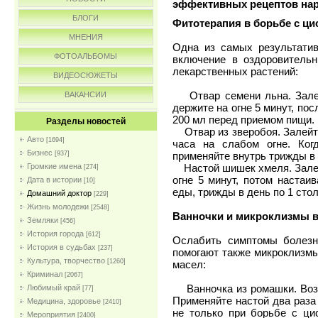
эффективных рецептов на
БЛОГИ
Фитотерапия в борьбе с ци
МНЕНИЯ
Одна из самых результати
ФОТОАЛЬБОМЫ
включение в оздоровительн
лекарственных растений:
ВИДЕОСЮЖЕТЫ
Отвар семени льна. Залейт
ВАКАНСИИ
держите на огне 5 минут, пос
200 мл перед приемом пищи.
Разделы новостей
Отвар из зверобоя. Залейте 
Авто
[1694]
часа на слабом огне. Ког
Бизнес
[937]
применяйте внутрь трижды в 
Громкие имена
Настой шишек хмеля. Залейте
[274]
огне 5 минут, потом настаи
Дата в истории
[10]
еды, трижды в день по 1 сто
Домашний доктор
[229]
Жизнь молодежи
[2548]
Ванночки и микроклизмы в
Земляки
[456]
История города
[612]
Ослабить симптомы болезн
История в судьбах
[237]
помогают также микроклизмы
Культура, творчество
[1260]
масел:
Криминал
[2067]
Ванночка из ромашки. Возьми
Любимый край
[77]
Применяйте настой два раза
Медицина, здоровье
[2410]
не только при борьбе с цис
Мероприятия
[2400]