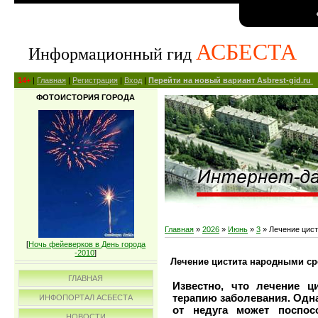
АСБЕСТА
Информационный гид
14+
|
Главная
|
Регистрация
|
Вход
|
Перейти на новый вариант Asbrest-gid.ru
ФОТОИСТОРИЯ ГОРОДА
Главная
»
2026
»
Июнь
»
3
» Лечение цис
[
Ночь фейеверков в День города
-2010
]
Лечение цистита народными с
ГЛАВНАЯ
Известно, что лечение ц
терапию заболевания. Одн
ИНФОПОРТАЛ АСБЕСТА
от недуга может поспос
НОВОСТИ