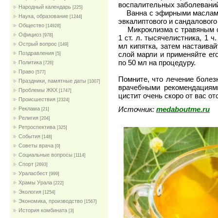
воспалительных заболевани
Народный календарь
[225]
Ванна с эфирными маслами. 
Наука, образование
[1244]
эвкалиптового и сандалового
Общество
[14928]
Микроклизма с травяным отв
Официоз
[978]
1 ст. л. тысячелистника, 1 
Острый вопрос
[149]
мл кипятка, затем настаивай
Поздравления
слой марли и применяйте ег
[5]
по 50 мл на процедуру.
Политика
[726]
Право
[577]
Помните, что лечение болезн
Праздники, памятные даты
[1007]
врачебными рекомендациям
Проблемы ЖКХ
[1747]
цистит очень скоро от вас от
Проиcшествия
[2324]
Источник:
medaboutme.ru
Реклама
[21]
Религия
[204]
Ретроспектива
[325]
События
[148]
Советы врача
[0]
Социальные вопросы
[1114]
Спорт
[2693]
Ураласбест
[999]
Храмы Урала
[222]
Экология
[1254]
Экономика, производство
[1567]
История комбината
[3]