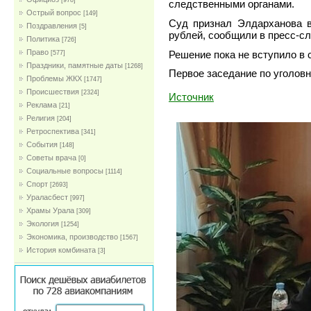
[978]
следственными органами.
Острый вопрос
[149]
Суд признал Элдарханова 
Поздравления
[5]
рублей, сообщили в пресс-сл
Политика
[726]
Право
Решение пока не вступило в 
[577]
Праздники, памятные даты
[1268]
Первое заседание по уголовн
Проблемы ЖКХ
[1747]
Проиcшествия
[2324]
Источник
Реклама
[21]
Религия
[204]
Ретроспектива
[341]
События
[148]
Советы врача
[0]
Социальные вопросы
[1114]
Спорт
[2693]
Ураласбест
[997]
Храмы Урала
[309]
Экология
[1254]
Экономика, производство
[1567]
История комбината
[3]