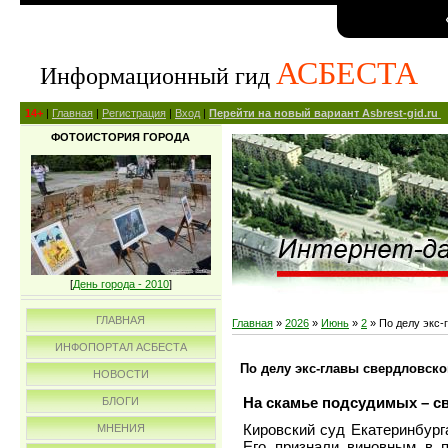
АСБЕСТА
Информационный гид
14+
|
Главная
|
Регистрация
|
Вход
|
Перейти на новый вариант Asbrest-gid.ru
ФОТОИСТОРИЯ ГОРОДА
[
День города - 2010
]
ГЛАВНАЯ
Главная
»
2026
»
Июнь
»
2
» По делу экс-
ИНФОПОРТАЛ АСБЕСТА
По делу экс-главы свердловск
НОВОСТИ
На скамье подсудимых – с
БЛОГИ
Кировский суд Екатеринбург
МНЕНИЯ
Его признали виновным в п