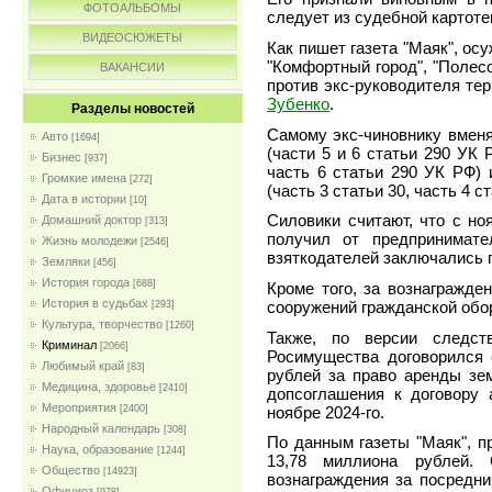
ФОТОАЛЬБОМЫ
следует из судебной картоте
ВИДЕОСЮЖЕТЫ
Как пишет газета "Маяк", ос
"Комфортный город", "Полесо
ВАКАНСИИ
против экс-руководителя те
Зубенко
.
Разделы новостей
Самому экс-чиновнику вменя
Авто
[1694]
(части 5 и 6 статьи 290 УК 
Бизнес
[937]
часть 6 статьи 290 УК РФ) 
Громкие имена
[272]
(часть 3 статьи 30, часть 4 с
Дата в истории
[10]
Силовики считают, что с но
Домашний доктор
[313]
получил от предпринимат
Жизнь молодежи
[2546]
взяткодателей заключались 
Земляки
[456]
История города
[688]
Кроме того, за вознагражде
История в судьбах
сооружений гражданской обо
[293]
Культура, творчество
[1260]
Также, по версии следств
Криминал
[2066]
Росимущества договорился 
Любимый край
[83]
рублей за право аренды зем
Медицина, здоровье
[2410]
допсоглашения к договору 
Мероприятия
ноябре 2024-го.
[2400]
Народный календарь
[308]
По данным газеты "Маяк", п
Наука, образование
[1244]
13,78 миллиона рублей.
Общество
[14923]
вознаграждения за посредни
Официоз