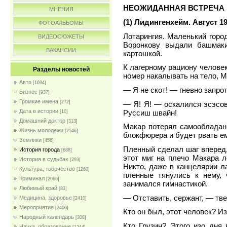
НЕОЖИДАННАЯ ВСТРЕЧА
МНЕНИЯ
(1) Лидингенхейм. Август 1
ФОТОАЛЬБОМЫ
Лотарингия. Маленький горо
ВИДЕОСЮЖЕТЫ
Воронкову выдали башмак
ВАКАНСИИ
картошкой.
К лагерному рациону человек 
Разделы новостей
номер накалывать на тело, М
Авто
[1694]
— Я не скот! — гневно запро
Бизнес
[937]
Громкие имена
[272]
— Я! Я! — оскалился эсэсове
Дата в истории
Руссиш швайн!
[10]
Домашний доктор
[313]
Макар потерял самообладани
Жизнь молодежи
[2546]
блокфюрера и будет рвать ему
Земляки
[456]
Пленный сделал шаг вперед,
История города
[688]
этот миг на плечо Макара л
История в судьбах
[293]
Никто, даже в канцелярии ла
Культура, творчество
[1260]
пленные тянулись к нему, 
Криминал
[2066]
занимался гимнастикой.
Любимый край
[83]
— Отставить, сержант, — тв
Медицина, здоровье
[2410]
Мероприятия
[2400]
Кто он был, этот человек? Из
Народный календарь
[308]
Кто Грузин? Этого изо дня
Наука, образование