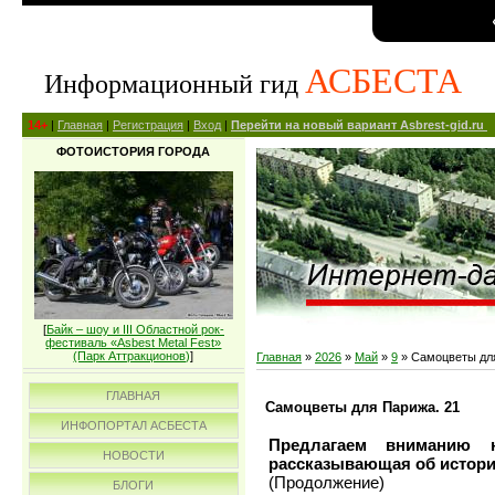
АСБЕСТА
Информационный гид
14+
|
Главная
|
Регистрация
|
Вход
|
Перейти на новый вариант Asbrest-gid.ru
ФОТОИСТОРИЯ ГОРОДА
[
Байк – шоу и III Областной рок-
фестиваль «Asbest Metal Fest»
(Парк Аттракционов)
]
Главная
»
2026
»
Май
»
9
» Самоцветы для
ГЛАВНАЯ
Самоцветы для Парижа. 21
ИНФОПОРТАЛ АСБЕСТА
Предлагаем вниманию н
НОВОСТИ
рассказывающая об истори
(Продолжение)
БЛОГИ