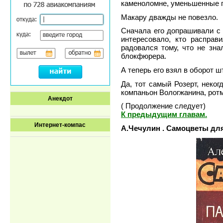
каменоломне, уменьшенные па
Макару дважды не повезло.
Сначала его допрашивали с 
интересовало, кто расправ
радовался тому, что не зн
блокфюрера.
А теперь его взял в оборот 
Да, тот самый Розерт, неког
компаньон Вологжанина, ротм
Анекдот
( Продолжение следует)
К предыдущим главам.
Интернет-компас
А.Чечулин . Самоцветы для