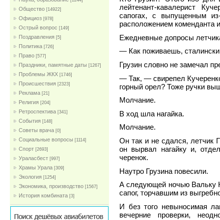
[1244]
лейтенант-кавалерист Куч
Общество
[14922]
сапогах, с выпущенным из
Официоз
[978]
расположением коменданта и
Острый вопрос
[149]
Ежедневные допросы летчика
Поздравления
[5]
Политика
[726]
— Как поживаешь, сталински
Право
[577]
Грузин словно не замечал пр
Праздники, памятные даты
[1267]
Проблемы ЖКХ
[1746]
— Так, — свирепел Кучеренко
Проиcшествия
[2323]
горный орел? Тоже ручки выш
Реклама
[21]
Молчание.
Религия
[204]
Ретроспектива
В ход шла нагайка.
[341]
События
[148]
Молчание.
Советы врача
[0]
Социальные вопросы
Он так и не сдался, летчик Г
[1114]
он вырвал нагайку и, отде
Спорт
[2693]
черенок.
Ураласбест
[997]
Храмы Урала
[309]
Наутро Грузина повесили.
Экология
[1254]
А следующей ночью Вальку К
Экономика, производство
[1567]
сапог, торчавшим из выгребн
История комбината
[3]
И без того невыносимая ла
вечерние проверки, неод