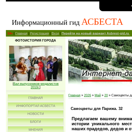
АСБЕСТА
Информационный гид
14+
|
Главная
|
Регистрация
|
Вход
|
Перейти на новый вариант Asbrest-gid.ru
ФОТОИСТОРИЯ ГОРОДА
[
Бал выпускников-медалистов
2010г.
]
Главная
»
2026
»
Май
»
20
» Самоцветы дл
ГЛАВНАЯ
ИНФОПОРТАЛ АСБЕСТА
Самоцветы для Парижа. 32
НОВОСТИ
Предлагаем вашему внима
БЛОГИ
истории уникального мес
наших прадедов, дедов и о
МНЕНИЯ