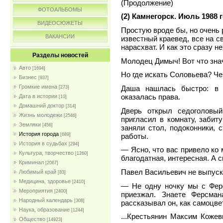
(Продолжение)
ФОТОАЛЬБОМЫ
(2) Камнегорск. Июль 1988 
ВИДЕОСЮЖЕТЫ
Простую вроде бы, но очень
ВАКАНСИИ
известный краевед, все на св
нарасхват. И как это сразу н
Разделы новостей
Молодец Димыч! Вот что знач
Авто
[1694]
Но где искать Соловьева? Че
Бизнес
[937]
Громкие имена
Даша нашлась быстро: в 
[273]
оказалась права.
Дата в истории
[10]
Домашний доктор
[314]
Дверь открыл седоголовы
Жизнь молодежи
[2546]
пригласил в комнату, забит
Земляки
[456]
заняли стол, подоконники, 
История города
работы.
[689]
История в судьбах
[294]
— Ясно, что вас привело ко
Культура, творчество
[1260]
благодатная, интересная. А с
Криминал
[2067]
Павел Васильевич не выпуска
Любимый край
[83]
Медицина, здоровье
[2410]
— Не одну ночку мы с Ферс
Мероприятия
[2400]
приезжал. Знаете Ферсман
Народный календарь
[308]
рассказывал он, как самоцве
Наука, образование
[1244]
...Крестьянин Максим Коже
Общество
[14923]