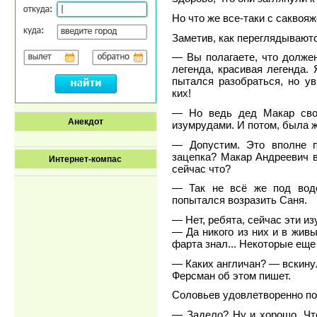
Но что же все-таки с саквоя
Заметив, как переглядываютс
— Вы полагаете, что долже
легенда, красивая легенда.
пытался разобраться, но ув
ких!
— Но ведь дед Макар свои
Анекдот
изумрудами. И потом, была ж
— Допустим. Это вполне пр
зацепка? Макар Андреевич в
Интернет-компас
сейчас что?
— Так не всё же под водо
попытался возразить Саня.
— Нет, ребята, сейчас эти и
— Да никого из них и в жив
фарта знал... Некоторые еще 
— Каких англичан? — вскину
Ферсман об этом пишет.
Соловьев удовлетворенно пок
— Задело? Ну и хорошо. Что 