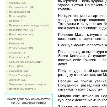
выкорчевать пень-чудовищ
Официоз
[978]
здоровья стоит. Но Максим 
Острый вопрос
[149]
комлями.
Поздравления
[5]
Не один он, многие артель
Политика
[726]
заводов, да фарт подвалил
Право
[577]
Токовушки и ахнул: такая б
Праздники, памятные даты
[1269]
наткнулся в корневище на ди
Проблемы ЖКХ
[1747]
Положил Макся камушки на
Проиcшествия
[2324]
невыносимо от яркого света.
Реклама
[21]
Религия
[204]
Смекнул мужик: непростые ка
Ретроспектива
[341]
Попала находка смолокура в
События
[148]
Якова Коковина. Секундное
Советы врача
[0]
поверил себе Коковин — пе
Социальные вопросы
[1114]
даче!
Спорт
[2693]
Получил удачливый крестьян
Ураласбест
[998]
разведку в тех местах, где
Храмы Урала
[310]
Экология
[1254]
Первые же поиски увенча
Экономика, производство
Полуденной разведчики о
[1567]
спутники «камня радости».
История комбината
[3]
Минуло еще несколько неде
курьера с донесением: на Ур
Здорово, что они заглянули 