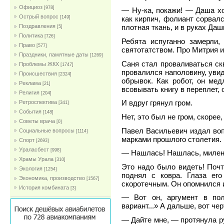
Официоз
[978]
— Ну-ка, покажи! — Даша хо
Острый вопрос
[149]
как кирпич, фолиант сорвалс
Поздравления
плотная ткань, и в руках Даш
[5]
Политика
[726]
Ребята испуганно замерли,
Право
[577]
святотатством. Про Митрия и
Праздники, памятные даты
[1269]
Саня стал проваливаться скв
Проблемы ЖКХ
[1747]
провалился наполовину, увид
Проиcшествия
[2324]
обрывок. Как робот, он мед
Реклама
[21]
всовывать книгу в переплет
Религия
[204]
И вдруг грянул гром.
Ретроспектива
[341]
События
[148]
Нет, это был не гром, скорее
Советы врача
[0]
Павел Васильевич издал воп
Социальные вопросы
[1114]
марками прошлого столетия.
Спорт
[2693]
Ураласбест
[998]
— Нашлась! Нашлась, милен
Храмы Урала
[310]
Это надо было видеть! Почт
Экология
[1254]
поднял с ковра. Глаза ег
Экономика, производство
[1567]
скоротечным. Он опомнился и
История комбината
[3]
— Вот он, аргумент в пол
вариант...» А дальше, вот чер
— Дайте мне, — протянула ру