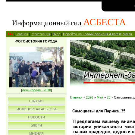
АСБЕСТА
Информационный гид
14+
|
Главная
|
Регистрация
|
Вход
|
Перейти на новый вариант Asbrest-gid.ru
ФОТОИСТОРИЯ ГОРОДА
[
День города - 2010
]
Главная
»
2026
»
Май
»
23
» Самоцветы дл
ГЛАВНАЯ
ИНФОПОРТАЛ АСБЕСТА
Самоцветы для Парижа. 35
НОВОСТИ
Предлагаем вашему внима
БЛОГИ
истории уникального мес
наших прадедов, дедов и о
МНЕНИЯ