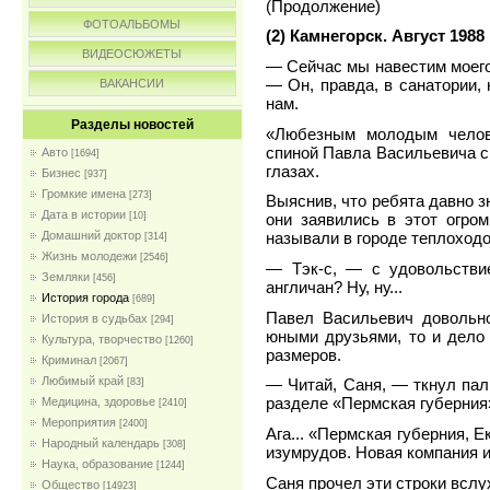
(Продолжение)
ФОТОАЛЬБОМЫ
(2) Камнегорск. Август 1988
ВИДЕОСЮЖЕТЫ
— Сейчас мы навестим моего
— Он, правда, в санатории,
ВАКАНСИИ
нам.
Разделы новостей
«Любезным молодым челове
спиной Павла Васильевича с
Авто
[1694]
глазах.
Бизнес
[937]
Громкие имена
[273]
Выяснив, что ребята давно з
Дата в истории
[10]
они заявились в этот огро
Домашний доктор
называли в городе теплоходо
[314]
Жизнь молодежи
[2546]
— Тэк-с, — с удовольствие
Земляки
[456]
англичан? Ну, ну...
История города
[689]
Павел Васильевич довольно
История в судьбах
[294]
юными друзьями, то и дело
Культура, творчество
[1260]
размеров.
Криминал
[2067]
Любимый край
— Читай, Саня, — ткнул пал
[83]
разделе «Пермская губерния
Медицина, здоровье
[2410]
Мероприятия
[2400]
Ага... «Пермская губерния, Ек
Народный календарь
[308]
изумрудов. Новая компания и
Наука, образование
[1244]
Саня прочел эти строки вслу
Общество
[14923]