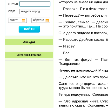
которого не знала ни одна ду
— Rassokhi. Pin a deux troncs
— Перевод? — потребовали в
— Сейчас, сейчас, — девочк
— это понятно... Так... Не со
Она долго глядела в потолок
— Рассохи. Двойная сосна. 
Анекдот
— И все?!
— Все...
Интернет-компас
— Вот так фокус! — Паве
Поздравляю!
Ничего не понимающий Митрий
— Да объясните же, что про
Саня все еще держал искале
труда можно было прочесть к
Теперь недоумевал Соловьев
— Это адресная книга Суво
завистью сказал Соловьев. —