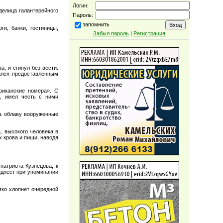
Логин:
делица галантерейного
Пароль:
запомнить
и, банки, гостиницы,
Забыл пароль
|
Регистрация
а, и сгинул без вести.
ался предоставленным
риканские номера». С
е, имел честь с ними
на облаву вооруженные
, высокого человека в
х крова и пищи, наводя
патриота Кузнецова, к
еднеет при упоминании
мко хлопнет очередной