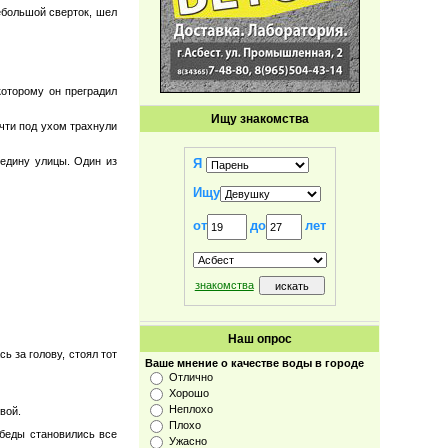
небольшой сверток, шел
которому он преградил
Ищу знакомства
чти под ухом трахнули
редину улицы. Один из
Я
Ищу
от
до
лет
знакомства
Наш опрос
ь за голову, стоял тот
Ваше мнение о качестве воды в городе
Отлично
Хорошо
Неплохо
вой.
Плохо
обеды становились все
Ужасно