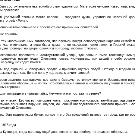
был состоятельным екатеринбургским адвокатом. Мать тоже человек известный, вла
м проспекте.
в уральской столице место особое — городская дума, управление железной дорог
ематограф «Рона».
ловно метлой повымело с проспекта его привычных обитателей.
не приняли.
 тех многочисленных заговоров, что плелись вокруг освобождения царского семейств
 часто исчезала, а если была дома, то ее окружали чужие люди, и Георгий оказ
 дни проводил во дворе, слонялся по городу, любопытствовал.
Покровского проспекта и Златоустовской улицы, где раньше была гостиница «Аме
появились новые люди. Онисимов, сосед Кузнецовых, прятавший у себя оружи
на улицу не ходит, боится.
ли под охраной и неведомых бродяг, и прилично одетых людей. Отсюда выходили 
кожаных куртках. День и ночь у подъезда маячил часовой.
ецов заметил, как патруль доставил в бывшую гостиницу крепкого, борцовского вида
аленького оборвыша — из тех, что сбивались в шайки и носились по улицам в поиска
чных горожан.
ку, попавшего в чрезвычайку. Неужели и его поставят к стенке?
тах у всех. Его часто повторяет мать, проклиная комиссаров, загубивших адвоката-
евиков призывает поручик Голубев, лишенный наследственного золотого прииска. Бл
репуганный Онисимов.
рош был разведчиком белых полков и его без сожалений вывезут за город, где негро
 1918 года
а Кузнецов, когда на следующий день встретил на свободе того самого оборвыша.