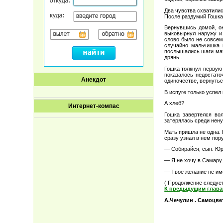
Два чувства схватилис
После раздумий Гошка
Вернувшись домой, он
выковырнул наружу и 
слово было не совсем
случайно мальчишка 
послышались шаги мате
дрянь...
Гошка толкнул первую 
показалось недостато
Анекдот
одиночестве, вернутьс
В испуге только успел
А хлеб?
Интернет-компас
Гошка завертелся во
затерялась среди нен
Мать пришла не одна. 
сразу узнал в нем пор
— Собирайся, сын. Юр
— Я не хочу в Самару.
— Твое желание не име
( Продолжение следуе
К предыдущим глава
А.Чечулин . Самоцвет