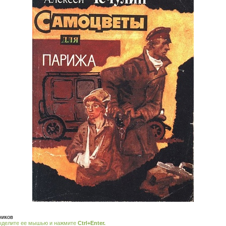
ников
ыделите ее мышью и нажмите
Ctrl+Enter.