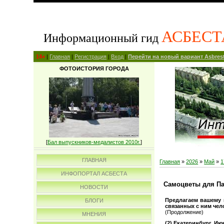
АСБЕСТ
Информационный гид
14+
|
Главная
|
Регистрация
|
Вход
|
Перейти на новый вариант Asbrest
ФОТОИСТОРИЯ ГОРОДА
[
Бал выпускников-медалистов 2010г.
]
ГЛАВНАЯ
Главная
»
2026
»
Май
»
1
ИНФОПОРТАЛ АСБЕСТА
Самоцветы для Па
НОВОСТИ
Предлагаем вашему 
БЛОГИ
связанных с ним чел
(Продолжение)
МНЕНИЯ
(2) Екатеринбург. Ию