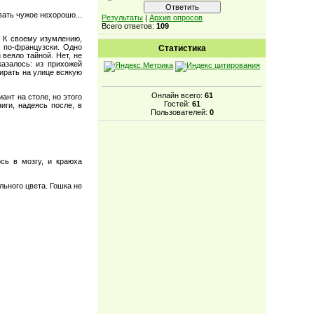
вать чужое нехорошо...
Результаты
|
Архив опросов
Всего ответов:
109
. К своему изумлению,
у по-французски. Одно
Статистика
веяло тайной. Нет, не
азалось: из прихожей
бирать на улице всякую
Онлайн всего:
61
нт на столе, но этого
Гостей:
61
иги, надеясь после, в
Пользователей:
0
сь в мозгу, и краюха
льного цвета. Гошка не