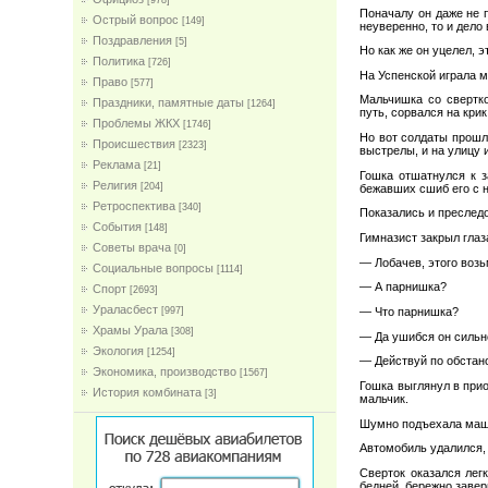
[978]
Поначалу он даже не п
Острый вопрос
[149]
неуверенно, то и дело
Поздравления
[5]
Но как же он уцелел, 
Политика
[726]
На Успенской играла м
Право
[577]
Мальчишка со свертко
Праздники, памятные даты
[1264]
путь, сорвался на крик
Проблемы ЖКХ
[1746]
Но вот солдаты прошл
Проиcшествия
[2323]
выстрелы, и на улицу 
Реклама
[21]
Гошка отшатнулся к з
Религия
[204]
бежавших сшиб его с н
Ретроспектива
[340]
Показались и преследо
События
[148]
Гимназист закрыл глаз
Советы врача
[0]
— Лобачев, этого возь
Социальные вопросы
[1114]
— А парнишка?
Спорт
[2693]
Ураласбест
[997]
— Что парнишка?
Храмы Урала
[308]
— Да ушибся он сильно
Экология
[1254]
— Действуй по обстан
Экономика, производство
[1567]
Гошка выглянул в прио
История комбината
[3]
мальчик.
Шумно подъехала машин
Автомобиль удалился, 
Сверток оказался лег
бедней, бережно завер