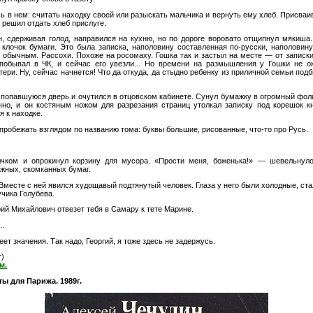
ь в нем: считать находку своей или разыскать мальчика и вернуть ему хлеб. Присваи
 решил отдать хлеб прислуге.
, сдерживая голод, направился на кухню, но по дороге воровато отщипнул мякиша
клочок бумаги. Это была записка, наполовину составленная по-русски, наполовин
 обычным. Рассохи. Похоже на росомаху. Гошка так и застыл на месте — от записки 
побывал в ЧК, и сейчас его увезли... Но времени на размышления у Гошки не ок
ри. Ну, сейчас начнется! Что да откуда, да стыдно ребенку из приличной семьи под
попавшуюся дверь и очутился в отцовском кабинете. Сунул бумажку в огромный фолиа
чно, и он костяным ножом для разрезания страниц утолкал записку под корешок кн
я к находке.
 пробежать взглядом по названию тома: буквы большие, рисованные, что-то про Русь.
лчком и опрокинул корзину для мусора. «Прости меня, боженька!» — шевельнуло
ужных, скомканных бумаг.
Вместе с ней явился худощавый подтянутый человек. Глаза у него были холодные, ста
учика Голубева.
ий Михайлович отвезет тебя в Самару к тете Марине.
..
ет значения. Так надо, Георгий, я тоже здесь не задержусь.
т)
м.
ы для Парижа. 1989г.