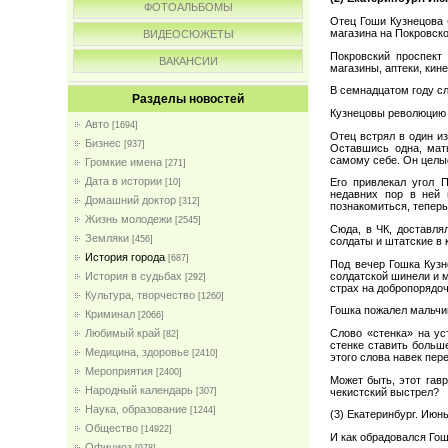
ФОТОАЛЬБОМЫ
Отец Гоши Кузнецова 
магазина на Покровско
ВИДЕОСЮЖЕТЫ
Покровский проспект 
ВАКАНСИИ
магазины, аптеки, кин
В семнадцатом году с
Разделы новостей
Кузнецовы революцию 
Авто
[1694]
Отец встрял в один из
Бизнес
[937]
Оставшись одна, мать
самому себе. Он целые
Громкие имена
[271]
Дата в истории
Его привлекал угол 
[10]
недавних пор в ней 
Домашний доктор
[312]
познакомиться, теперь 
Жизнь молодежи
[2545]
Сюда, в ЧК, доставля
Земляки
[456]
солдаты и штатские в 
История города
[687]
Под вечер Гошка Кузн
солдатской шинели и м
История в судьбах
[292]
страх на добропорядо
Культура, творчество
[1260]
Гошка пожалел мальчиш
Криминал
[2066]
Слово «стенка» на ус
Любимый край
[82]
стенке ставить больш
Медицина, здоровье
[2410]
этого слова навек пе
Мероприятия
[2400]
Может быть, этот гав
Народный календарь
чекистский выстрел?
[307]
Наука, образование
[1244]
(3) Екатеринбург. Июнь
Общество
[14922]
И как обрадовался Гош
Официоз