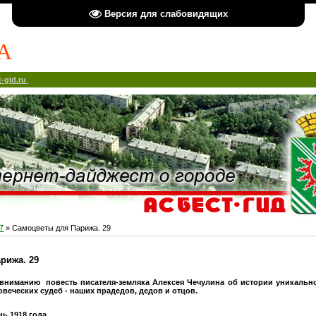
Версия для слабовидящих
А
-gid.ru
7
» Самоцветы для Парижа. 29
рижа. 29
вниманию повесть писателя-земляка Алексея Чечулина об истории уникальн
овеческих судеб - наших прадедов, дедов и отцов.
нь 1918 года