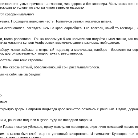
ризнал его: умыт, причесан, а главное, жив-здоров и без конвоира. Мальчишка нес 
 вскидывая голову, по слогам читал вывески на домах.
этот храбрый мальчик?
узыка. Проходила воинская часть. Толпились зеваки, носилась шпана.
м остановился, заглядевшись на красноармейцев. Его толкали, какой-то господин, 
.
и, толпа рассеялась. Гошка совсем уж было насмелился подойти к мальчишке, как по
из-за магазина купцов Агафуровых выскочило двое в разномастной одежде.
абору, ловко забежал в открытый подъезд, а мальчишка, наоборот, бросился на се
ог, другой развернулся, поднял руку с револьвером.
ватели, они тоже стреляли.
а. Как сквозь ватный, обволакивающий сон, расслышал голоса.
ми на себя, мы за бандой!
...
овке!
ткрытую дверь. Напротив подъезда двое чекистов возились с раненым. Рядом, держас
а, раненого подняли в кузов, туда же посадили гавроша.
и Гошка, покинув убежище, сразу наткнулся на сверток, сиротливо лежавший на мосто
ким: в газете был хлеб, еще не успевший зачерстветь. И гимназист Кузнецов, чьи 
нул краюху снова в газету.