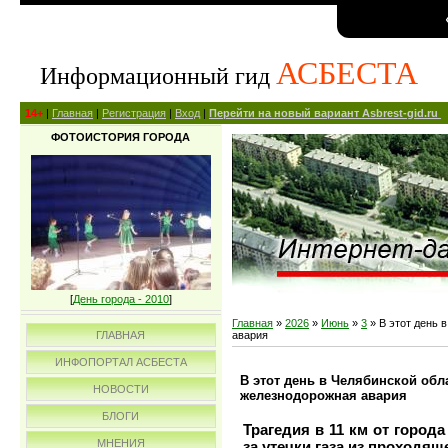
АСБЕСТА
Информационный гид
14+
|
Главная
|
Регистрация
|
Вход
|
Перейти на новый вариант Asbrest-gid.ru
ФОТОИСТОРИЯ ГОРОДА
[
День города - 2010
]
Главная
»
2026
»
Июнь
»
3
» В этот день 
ГЛАВНАЯ
авария
ИНФОПОРТАЛ АСБЕСТА
В этот день в Челябинской об
НОВОСТИ
железнодорожная авария
БЛОГИ
Трагедия в 11 км от город
МНЕНИЯ
за утечки газа из проходя