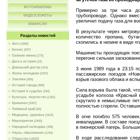
ФОТОАЛЬБОМЫ
Примерно за три часа до
трубопроводе. Однако вмес
ВИДЕОСЮЖЕТЫ
увеличил подачу газа для во
ВАКАНСИИ
В результате через метров
Разделы новостей
количество пропана, бута
скопились в низине в виде «г
Авто
[1694]
Бизнес
[937]
Машинисты проходящих поезд
Громкие имена
[273]
перегоне сильная загазованн
Дата в истории
[10]
Домашний доктор
3 июня 1989 года в 23:15 
[314]
пассажирских поездов «Нов
Жизнь молодежи
[2547]
взрыв газового облака и вспы
Земляки
[456]
История города
[689]
Сила взрыва была такой, что
История в судьбах
[294]
усадьбе колхоза «Красный 
Культура, творчество
[1261]
скрутило в немыслимые петл
Криминал
[2067]
полностью сгорели. Оставшие
Любимый край
[83]
Медицина, здоровье
[2410]
В огне погибло 575 челове
Мероприятия
инвалидами. В составе поез
[2400]
в пионерский лагерь. Больши
Народный календарь
[309]
Наука, образование
[1244]
В ходе расследования след
Общество
[14925]