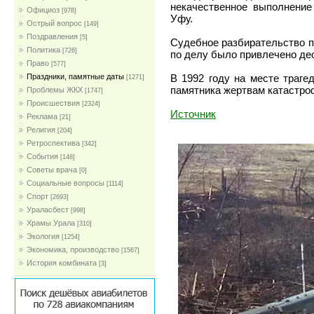
некачественное выполнение
Официоз
[978]
Уфу.
Острый вопрос
[149]
Поздравления
[5]
Судебное разбирательство п
Политика
[726]
по делу было привлечено де
Право
[577]
В 1992 году на месте траг
Праздники, памятные даты
[1271]
памятника жертвам катастро
Проблемы ЖКХ
[1747]
Проиcшествия
[2324]
Источник
Реклама
[21]
Религия
[204]
Ретроспектива
[342]
События
[148]
Советы врача
[0]
Социальные вопросы
[1114]
Спорт
[2693]
Ураласбест
[998]
Храмы Урала
[310]
Экология
[1254]
Экономика, производство
[1567]
История комбината
[3]