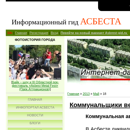
АСБЕСТА
Информационный гид
14+
|
Главная
|
Регистрация
|
Вход
|
Перейти на новый вариант Asbrest-gid.ru
ФОТОИСТОРИЯ ГОРОДА
[
Байк – шоу и III Областной рок-
фестиваль «Asbest Metal Fest»
(Парк Аттракционов)
]
Главная
»
2013
»
Май
»
18
ГЛАВНАЯ
Коммунальщики ве
ИНФОПОРТАЛ АСБЕСТА
Коммунальная ав
НОВОСТИ
БЛОГИ
В Асбесте ликвид