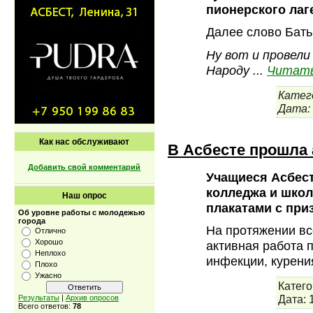
пионерского лаг
Далее слово Бать
Ну вот и провел
Народу
...
Читать
Катег
Дата:
Как нас обслуживают
В Асбесте прошла 
Добавить свой комментарий
Учащиеся Асбест
колледжа и школ
Наш опрос
плакатами с при
Об уровне работы с молодежью
города
На протяжении вс
Отлично
Хорошо
активная работа 
Неплохо
инфекции, курени
Плохо
Ужасно
Катего
Дата:
Результаты
|
Архив опросов
Всего ответов:
78