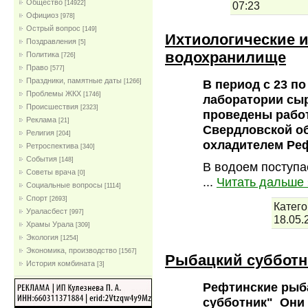
Общество
07:23
[14922]
Официоз
[978]
Острый вопрос
[149]
Ихтиологические 
Поздравления
[5]
водохранилище
Политика
[726]
Право
[577]
Праздники, памятные даты
В период с 23 п
[1266]
Проблемы ЖКХ
[1746]
лаборатории сы
Проиcшествия
[2323]
проведены рабо
Реклама
[21]
Свердловской об
Религия
[204]
охладителем Ре
Ретроспектива
[340]
События
[148]
В водоем поступа
Советы врача
[0]
...
Читать дальше 
Социальные вопросы
[1114]
Спорт
[2693]
Катего
Ураласбест
[997]
18.05.
Храмы Урала
[309]
Экология
[1254]
Экономика, производство
[1567]
Рыбацкий субботн
История комбината
[3]
Рефтинские рыб
субботник" Они 