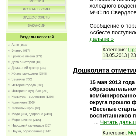
МНЕНИЯ
холодного водосн
ФОТОАЛЬБОМЫ
МЧС по Свердлов
ВИДЕОСЮЖЕТЫ
Сообщение о пор
ВАКАНСИИ
Асбесте поступило
Разделы новостей
дальше »
Авто
[1694]
Категория:
Пр
Бизнес
[937]
18.05.2013
|
23
Громкие имена
[272]
Дата в истории
[10]
Домашний доктор
Дошколята отмети
[313]
Жизнь молодежи
[2545]
Земляки
[456]
15 мая 2013 го
История города
[688]
образовательном
История в судьбах
[293]
комбинированног
Культура, творчество
[1260]
округа прошло 
Криминал
[2066]
«Веселые старты
Любимый край
[83]
Медицина, здоровье
воспитанников п
[2410]
Мероприятия
[2400]
...
Читать дальш
Народный календарь
[307]
Наука, образование
Категория:
Ме
[1244]