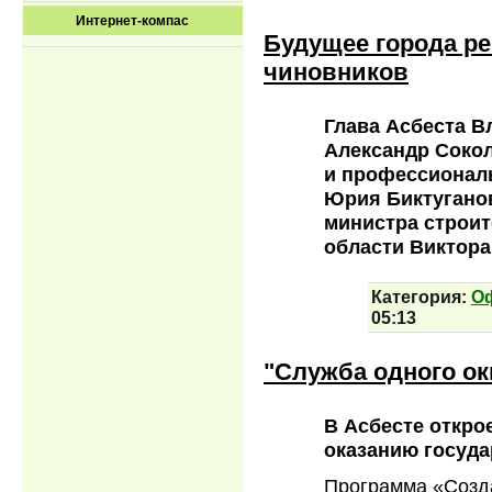
Интернет-компас
Будущее города ре
чиновников
Глава Асбеста В
Александр Соко
и профессионал
Юрия Биктугано
министра строит
области Виктор
Категория:
О
05:13
"Служба одного ок
В Асбесте откр
оказанию госуда
Программа «Созд