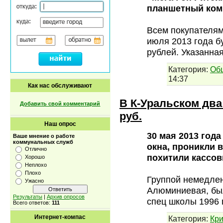
планшетный ком
Всем покупателям
июля 2013 года б
рублей. Указанна
Категория:
Об
14:37
Как нас обслуживают
В К-Уральском два
Добавить свой комментарий
руб.
Наш опрос
30 мая 2013 год
Ваше мнение о работе
коммунальных служб
окна, проникли 
Отлично
похитили кассов
Хорошо
Неплохо
Плохо
Группой немедлен
Ужасно
Алюминиевая, бы
Результаты
|
Архив опросов
спец школы 1996 
Всего ответов:
111
Интернет-компас
Категория:
Кр