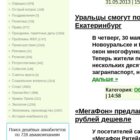
31.05.2013
|
15
Официоз
[978]
Острый вопрос
[149]
Уральцы смогут по
Поздравления
[5]
Политика
[726]
Екатеринбург
Право
[577]
Праздники, памятные даты
[1004]
В четверг, 30 ма
Проблемы ЖКХ
[1747]
Новоуральске и 
Проиcшествия
[2324]
окон многофункц
Реклама
[21]
Теперь жители п
Религия
[204]
Ретроспектива
[342]
нескольких деся
События
[148]
загранпаспорт, 
Советы врача
[0]
дальше »
Социальные вопросы
[1114]
Спорт
[2693]
Категория:
О
Ураласбест
[998]
|
14:58
Храмы Урала
[221]
Экология
[1254]
«МегаФон» предла
Экономика, производство
[1567]
История комбината
[3]
рублей дешевле
У посетителей с
«МегаФон Ритей