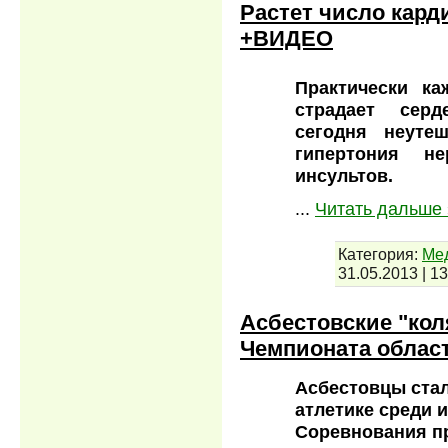
Растет число кард
+ВИДЕО
Практически ка
страдает серд
сегодня неуте
гипертония н
инсультов.
...
Читать дальше 
Категория:
Мед
31.05.2013
|
13
Асбестовские "кол
Чемпионата облас
Асбестовцы стал
атлетике среди 
Соревнования пр