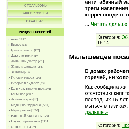
антитабачный за
ФОТОАЛЬБОМЫ
трети населени
ВИДЕОСЮЖЕТЫ
корреспондент т
ВАКАНСИИ
...
Читать дальше 
Разделы новостей
Категория:
Об
Авто
[1694]
16:14
Бизнес
[937]
Громкие имена
[273]
Малышевцев посад
Дата в истории
[10]
Домашний доктор
[228]
Жизнь молодежи
[2547]
В домах рабочег
Земляки
[456]
горячей, ни хол
История города
[690]
История в судьбах
[236]
Как сообщила жит
Культура, творчество
[1261]
отсутствию кипят
Криминал
[2067]
последних 15 лет
Любимый край
[84]
мыться в тазиках
Медицина, здоровье
[2410]
Мероприятия
дальше »
[2400]
Народный календарь
[224]
Наука, образование
[1244]
Категория:
Пр
Общество
[14925]