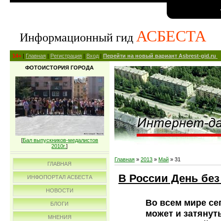
АСБЕСТА
Информационный гид
14+
|
Главная
|
Регистрация
|
Вход
|
Перейти на новый вариант Asbrest-gid.ru
ФОТОИСТОРИЯ ГОРОДА
[
Бал выпускников-медалистов
2010г.
]
Главная
»
2013
»
Май
»
31
ГЛАВНАЯ
В России День без
ИНФОПОРТАЛ АСБЕСТА
НОВОСТИ
Во всем мире се
БЛОГИ
может и затянут
МНЕНИЯ