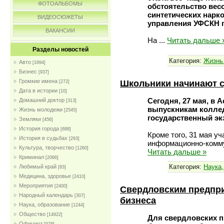
ФОТОАЛЬБОМЫ
обстоятельство вес
синтетических нарк
ВИДЕОСЮЖЕТЫ
управления УФСКН п
ВАКАНСИИ
На
...
Читать дальше 
Разделы новостей
Категория:
Жизнь
Авто
[1694]
Бизнес
[937]
Школьники начинают с
Громкие имена
[272]
Дата в истории
[10]
Сегодня, 27 мая, в 
Домашний доктор
[313]
выпускникам коллед
Жизнь молодежи
[2545]
государственный эк
Земляки
[456]
История города
[688]
Кроме того, 31 мая у
История в судьбах
[293]
информационно-комму
Культура, творчество
[1260]
Читать дальше »
Криминал
[2066]
Категория:
Наука,
Любимый край
[83]
Медицина, здоровье
[2410]
Мероприятия
[2400]
Свердловским предпри
Народный календарь
[307]
бизнеса
Наука, образование
[1244]
Общество
[14922]
Для свердловских п
Официоз