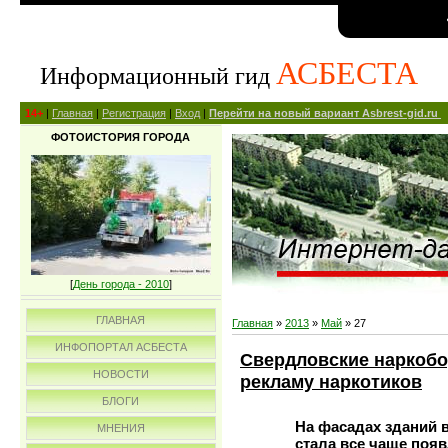
АСБЕСТА
Информационный гид
14+
|
Главная
|
Регистрация
|
Вход
|
Перейти на новый вариант Asbrest-gid.ru
ФОТОИСТОРИЯ ГОРОДА
[
День города - 2010
]
ГЛАВНАЯ
Главная
»
2013
»
Май
»
27
ИНФОПОРТАЛ АСБЕСТА
Свердловские наркобо
НОВОСТИ
рекламу наркотиков
БЛОГИ
На фасадах зданий 
МНЕНИЯ
стала все чаще появ