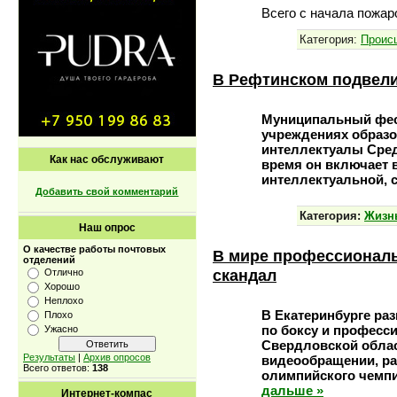
Всего с начала пожар
Категория:
Проиc
В Рефтинском подвели
Муниципальный фест
учреждениях образо
интеллектуалы Средн
Как нас обслуживают
время он включает в
интеллектуальной, 
Добавить свой комментарий
Категория:
Жизн
Наш опрос
О качестве работы почтовых
В мире профессиональ
отделений
скандал
Отлично
Хорошо
Неплохо
В Екатеринбурге ра
Плохо
по боксу и професс
Ужасно
Свердловской облас
Результаты
|
Архив опросов
видеообращении, ра
Всего ответов:
138
олимпийского чемпи
дальше »
Интернет-компас