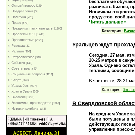
[978]
бесплатные обучающ
Острый вопрос
развивать бизнес, п
[149]
Новичкам откроются
Поздравления
[5]
продуктов, сообщил
Политика
[726]
Читать дальше »
Право
[577]
Праздники, памятные даты
[1266]
Категория:
Бизн
Проблемы ЖКХ
[1746]
Проиcшествия
[2323]
Уральцев ждут прохла
Реклама
[21]
Религия
[204]
Сегодня, 27 мая, а
Ретроспектива
[340]
20-25 метров в секу
События
[148]
Урала. Однако оста
Советы врача
[0]
теплыми, сообщили 
Социальные вопросы
[1114]
В частности, 28-31 м
Спорт
[2693]
Ураласбест
[997]
Категория:
Эколо
Храмы Урала
[309]
Экология
[1254]
В Свердловской облас
Экономика, производство
[1567]
История комбината
[3]
На среднем Урале з
были потушены в пл
действующих лесных
управлении пресс-с