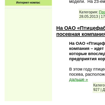
модели. На 23-е
Интернет-компас
Категория:
Пр
28.05.2013
|
17
На ОАО «Птицефаб
посевная компани
На ОАО «Птицеф
компания – идет
которые впослед
предприятия ко
В этом году птиц
посева, располож
дальше »
Катего
927
|
Д