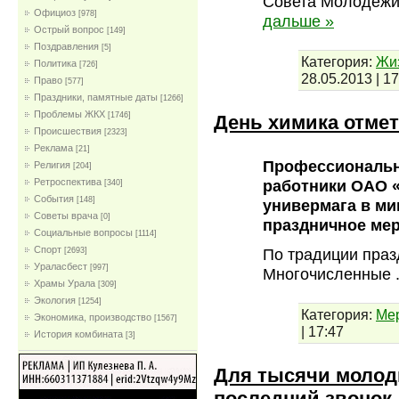
Совета Молодежи
Официоз
[978]
дальше »
Острый вопрос
[149]
Поздравления
[5]
Категория:
Жи
Политика
[726]
28.05.2013
|
17
Право
[577]
Праздники, памятные даты
[1266]
Проблемы ЖКХ
[1746]
День химика отме
Проиcшествия
[2323]
Реклама
[21]
Профессиональн
Религия
[204]
Ретроспектива
работники ОАО «
[340]
События
[148]
универмага в м
Советы врача
[0]
праздничное мер
Социальные вопросы
[1114]
Спорт
По традиции праз
[2693]
Ураласбест
[997]
Многочисленные
Храмы Урала
[309]
Экология
[1254]
Категория:
Ме
Экономика, производство
[1567]
|
17:47
История комбината
[3]
Для тысячи молод
последний звонок.