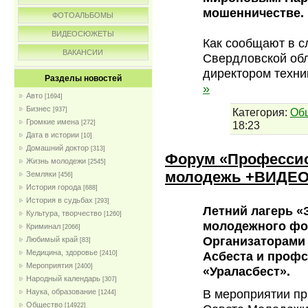
мошенничестве.
ФОТОАЛЬБОМЫ
ВИДЕОСЮЖЕТЫ
Как сообщают в с
ВАКАНСИИ
Свердловской обл
директором техни
Разделы новостей
»
Авто
[1694]
Бизнес
Категория:
Об
[937]
Громкие имена
18:23
[272]
Дата в истории
[10]
Домашний доктор
[313]
Форум «Профессио
Жизнь молодежи
[2545]
молодежь +ВИДЕ
Земляки
[456]
История города
[688]
История в судьбах
[293]
Летний лагерь «
Культура, творчество
[1260]
молодежного фо
Криминал
[2066]
Организаторами
Любимый край
[83]
Медицина, здоровье
Асбеста и проф
[2410]
Мероприятия
[2400]
«Ураласбест».
Народный календарь
[307]
В мероприятии пр
Наука, образование
[1244]
Общество
[14922]