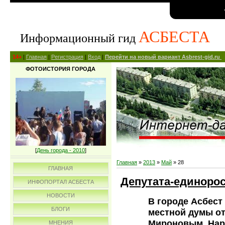
АСБЕСТА
Информационный гид
14+
|
Главная
|
Регистрация
|
Вход
|
Перейти на новый вариант Asbrest-gid.ru
ФОТОИСТОРИЯ ГОРОДА
[
День города - 2010
]
Главная
»
2013
»
Май
»
28
ГЛАВНАЯ
Депутата-единорос
ИНФОПОРТАЛ АСБЕСТА
НОВОСТИ
В городе Асбест
БЛОГИ
местной думы от
Мироновым. Нар
МНЕНИЯ