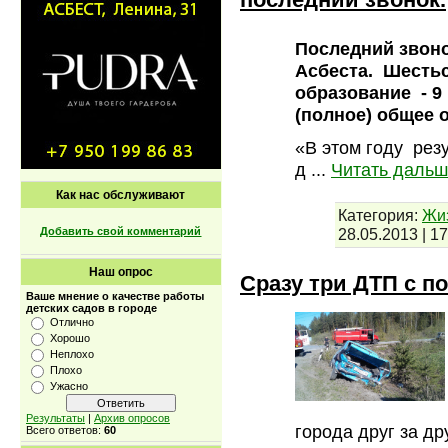
Последний звоно
Асбеста. Шесть
образование - 9
(полное) общее 
«В этом году рез
д
...
Читать дальш
Как нас обслуживают
Категория:
Жи
28.05.2013
|
17
Добавить свой комментарий
Наш опрос
Сразу три ДТП с 
Ваше мнение о качестве работы
детских садов в городе
Отлично
Хорошо
Неплохо
Плохо
Ужасно
Результаты
|
Архив опросов
города друг за др
Всего ответов:
60