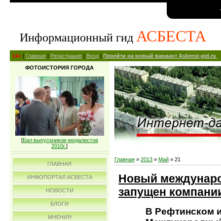
АСБЕСТА
Информационный гид
14+
|
Главная
|
Регистрация
|
Вход
|
Перейти на новый вариант Asbrest-gid.ru
ФОТОИСТОРИЯ ГОРОДА
[
Бал выпускников-медалистов
2010г.
]
Главная
»
2013
»
Май
»
21
ГЛАВНАЯ
Новый междунаро
ИНФОПОРТАЛ АСБЕСТА
запущен компани
НОВОСТИ
БЛОГИ
В Рефтинском и
МНЕНИЯ