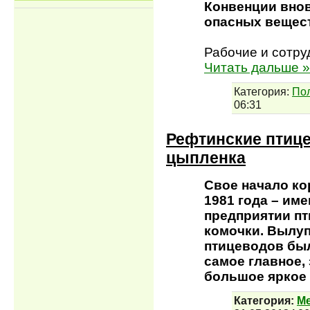
Конвенции внов
опасных вещес
Рабочие и сотр
Читать дальше »
Категория:
По
06:31
Рефтинские птиц
цыпленка
Свое начало ко
1981 года – им
предприятии п
комочки. Вылу
птицеводов был
самое главное, 
большое яркое
Категория:
М