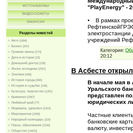
Международный
ФОТОАЛЬБОМЫ
"PlayEnergy" - 
ВИДЕОСЮЖЕТЫ
• В рамках прое
ВАКАНСИИ
РефтинскойГРЭС 
электростанции 
Разделы новостей
учреждений Реф
Авто
[1694]
Бизнес
[937]
Категория:
Об
Громкие имена
[273]
20:12
Дата в истории
[10]
Домашний доктор
[228]
В Асбесте открыл
Жизнь молодежи
[2547]
Земляки
[456]
История города
[690]
В начале мая в
История в судьбах
[236]
Уральского бан
Культура, творчество
[1261]
представлен по
Криминал
[2067]
юридических л
Любимый край
[77]
Медицина, здоровье
[2410]
Частные клиенты
Мероприятия
[2400]
Народный календарь
[224]
банковские карт
Наука, образование
[1244]
валюту, инвести
Общество
[14925]