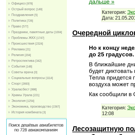
дальше »
Официоз
[978]
Острый вопрос
[149]
Категория:
Эко
Поздравления
[5]
Дата:
21.05.20
Политика
[726]
Право
[577]
Очередной циклон
Праздники, памятные даты
[1004]
Проблемы ЖКХ
[1747]
Проиcшествия
[2324]
Но к концу нед
Реклама
[21]
до 25 градусов.
Религия
[204]
Ретроспектива
[342]
В ближайшие дни
События
[148]
будет диктовать
Советы врача
[0]
Тепла придется 
Социальные вопросы
[1114]
воздуха может пр
Спорт
[2693]
Ураласбест
[998]
Как сообщили в
Храмы Урала
[221]
Экология
[1254]
Экономика, производство
Категория:
Эк
[1567]
История комбината
12:08
[3]
Лесозащитную по