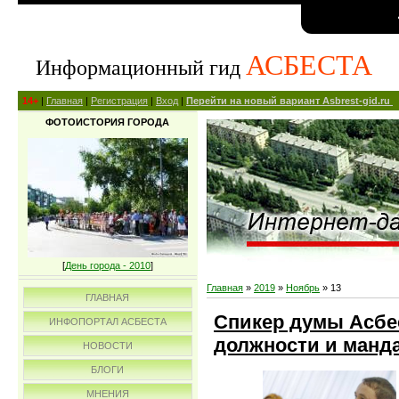
АСБЕСТА
Информационный гид
14+
|
Главная
|
Регистрация
|
Вход
|
Перейти на новый вариант Asbrest-gid.ru
ФОТОИСТОРИЯ ГОРОДА
[
День города - 2010
]
Главная
»
2019
»
Ноябрь
»
13
ГЛАВНАЯ
Спикер думы Асбе
ИНФОПОРТАЛ АСБЕСТА
должности и манд
НОВОСТИ
БЛОГИ
МНЕНИЯ