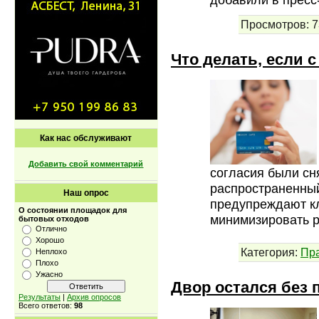
Просмотров:
7
Что делать, если 
Как нас обслуживают
Добавить свой комментарий
согласия были сн
распространенный
Наш опрос
предупреждают кл
О состоянии площадок для
минимизировать 
бытовых отходов
Отлично
Хорошо
Категория:
Пр
Неплохо
Плохо
Ужасно
Двор остался без
Результаты
|
Архив опросов
Всего ответов:
98