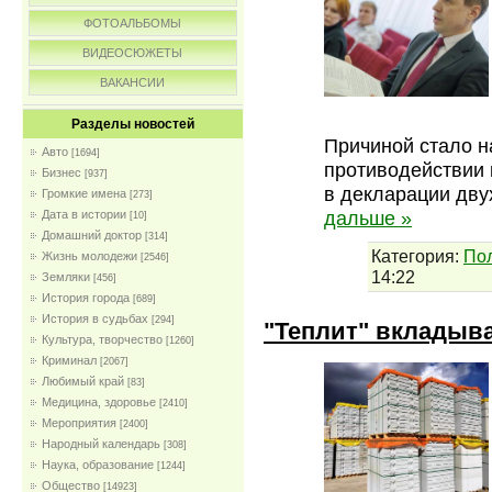
ФОТОАЛЬБОМЫ
ВИДЕОСЮЖЕТЫ
ВАКАНСИИ
Разделы новостей
Причиной стало н
Авто
[1694]
противодействии 
Бизнес
[937]
в декларации дву
Громкие имена
[273]
дальше »
Дата в истории
[10]
Домашний доктор
[314]
Категория:
По
Жизнь молодежи
[2546]
14:22
Земляки
[456]
История города
[689]
История в судьбах
[294]
"Теплит" вкладыв
Культура, творчество
[1260]
Криминал
[2067]
Любимый край
[83]
Медицина, здоровье
[2410]
Мероприятия
[2400]
Народный календарь
[308]
Наука, образование
[1244]
Общество
[14923]