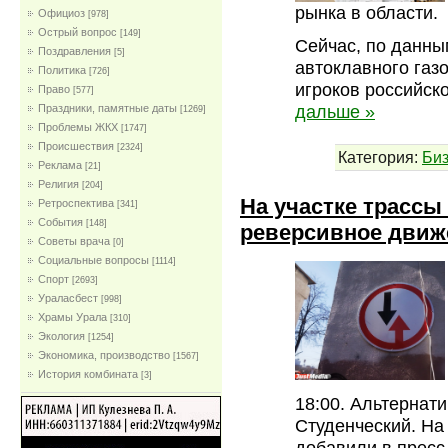
рынка в области.
Официоз
[978]
Острый вопрос
[149]
Сейчас, по данны
Поздравления
[5]
автоклавного газо
Политика
[726]
игроков российск
Право
[577]
дальше »
Праздники, памятные даты
[1269]
Проблемы ЖКХ
[1747]
Проиcшествия
[2324]
Категория:
Би
Реклама
[21]
Религия
[204]
На участке трасс
Ретроспектива
[341]
События
[148]
реверсивное движ
Советы врача
[0]
Социальные вопросы
[1114]
Спорт
[2693]
Ураласбест
[998]
Храмы Урала
[310]
Экология
[1254]
Экономика, производство
[1567]
История комбината
[3]
18:00. Альтернат
Студенческий. На
добавили в пресс