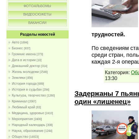
ФОТОАЛЬБОМЫ
ВИДЕОСЮЖЕТЫ
ВАКАНСИИ
трудностей.
Разделы новостей
Авто
[1694]
По сведениям ста
Бизнес
[937]
среди стран, пол
Громкие имена
[273]
Дата в истории
каждая 2-я опера
[10]
Домашний доктор
[314]
Категория:
Об
Жизнь молодежи
[2546]
13:30
Земляки
[456]
История города
[689]
История в судьбах
[294]
Задержаны 7 пьяны
Культура, творчество
[1260]
один «лишенец»
Криминал
[2067]
Любимый край
[83]
Медицина, здоровье
[2410]
Мероприятия
[2400]
Народный календарь
[308]
Наука, образование
[1244]
Общество
[14923]