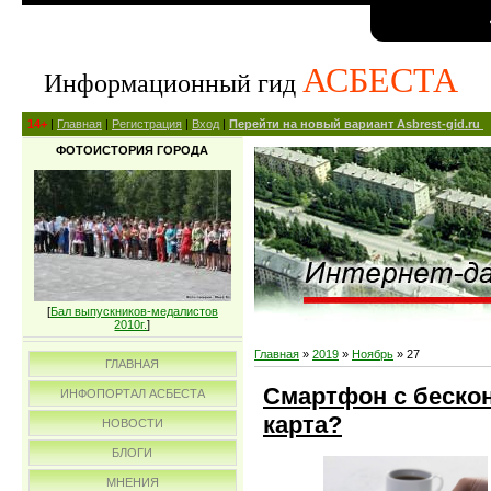
АСБЕСТА
Информационный гид
14+
|
Главная
|
Регистрация
|
Вход
|
Перейти на новый вариант Asbrest-gid.ru
ФОТОИСТОРИЯ ГОРОДА
[
Бал выпускников-медалистов
2010г.
]
Главная
»
2019
»
Ноябрь
»
27
ГЛАВНАЯ
Смартфон с беско
ИНФОПОРТАЛ АСБЕСТА
карта?
НОВОСТИ
БЛОГИ
МНЕНИЯ