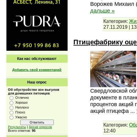
Ворожев Михаил (
дальше »
Категория:
Жи
27.11.2019
|
13
Птицефабрику оце
Как нас обслуживают
Добавить свой комментарий
Наш опрос
Свердловской обл
Об обустройстве зон выгулов
для домашних питомцев
документе в план
Отлично
Хорошо
процентов акций 
Неплохо
акций птицефа
...
Плохо
Ужасно
Категория:
Об
Результаты
|
Архив опросов
12:40
Всего ответов:
95