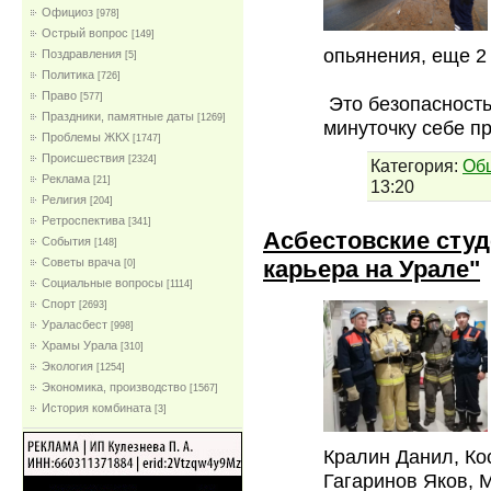
Официоз
[978]
Острый вопрос
[149]
опьянения, еще 2
Поздравления
[5]
Политика
[726]
Право
[577]
Это безопасность
Праздники, памятные даты
[1269]
минуточку себе п
Проблемы ЖКХ
[1747]
Проиcшествия
[2324]
Категория:
Об
Реклама
[21]
13:20
Религия
[204]
Ретроспектива
[341]
Асбестовские студ
События
[148]
карьера на Урале"
Советы врача
[0]
Социальные вопросы
[1114]
Спорт
[2693]
Ураласбест
[998]
Храмы Урала
[310]
Экология
[1254]
Экономика, производство
[1567]
История комбината
[3]
Кралин Данил, Ко
Гагаринов Яков, М