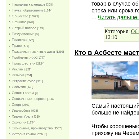
товар в случае о
Народный календарь
[308]
срока или срока 
Наука, образование
[1244]
...
Читать дальше 
Общество
[14923]
Официоз
[978]
Острый вопрос
[149]
Категория:
Об
Поздравления
[5]
13:10
Политика
[726]
Право
[577]
Кто в Асбесте мас
Праздники, памятные даты
[1269]
Проблемы ЖКХ
[1747]
Проиcшествия
[2324]
Реклама
[21]
Религия
[204]
Ретроспектива
[341]
События
[148]
Советы врача
[0]
Социальные вопросы
[1114]
Самый настоящий 
Спорт
[2693]
Ураласбест
больше не найде
[998]
Храмы Урала
[310]
Экология
[1254]
Чтобы хорошенько
Экономика, производство
[1567]
прихожу на Черем
История комбината
[3]