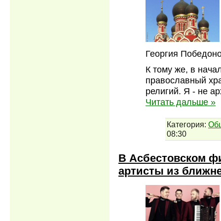
Георгия Победоно
К тому же, в нач
православный хра
религий. Я - не а
Читать дальше »
Категория:
Об
08:30
В Асбестовском ф
артисты из ближн