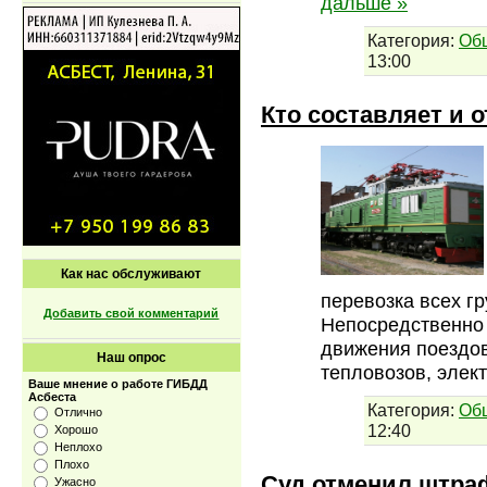
дальше »
Категория:
Об
13:00
Кто составляет и 
Как нас обслуживают
перевозка всех г
Добавить свой комментарий
Непосредственно 
движения поездо
Наш опрос
тепловозов, элек
Ваше мнение о работе ГИБДД
Асбеста
Категория:
Об
Отлично
12:40
Хорошо
Неплохо
Плохо
Суд отменил штра
Ужасно