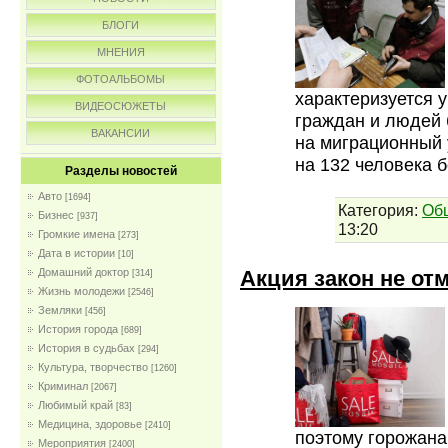
БЛОГИ
МНЕНИЯ
ФОТОАЛЬБОМЫ
характеризуется
ВИДЕОСЮЖЕТЫ
граждан и людей 
ВАКАНСИИ
на миграционный 
на 132 человека 
Разделы новостей
Авто
[1694]
Категория:
Об
Бизнес
[937]
13:20
Громкие имена
[273]
Дата в истории
[10]
Акция закон не от
Домашний доктор
[314]
Жизнь молодежи
[2546]
Земляки
[456]
История города
[689]
История в судьбах
[294]
Культура, творчество
[1260]
Криминал
[2067]
Любимый край
[83]
Медицина, здоровье
[2410]
поэтому горожана
Мероприятия
[2400]