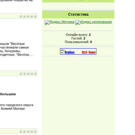
орожное покрытие на
Статистика
Онлайн всего:
2
Гостей:
2
Пользователей:
0
прошли "Весёлые
участвовали самые
вы, Кочуровы,
огодетные. "Весёлы
...
, большим
го городского округа
ы Божией Матери