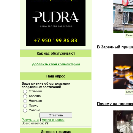
Катег
В Заречный прише
Как нас обслуживают
Добавить свой комментарий
Наш опрос
Ваше мнение об организации
спортивных состязаний
Отлично
Катег
Хорошо
Неплохо
Почему на проспе
Плохо
Ужасно
Результаты
|
Архив опросов
Всего ответов:
72
Интернет-компас