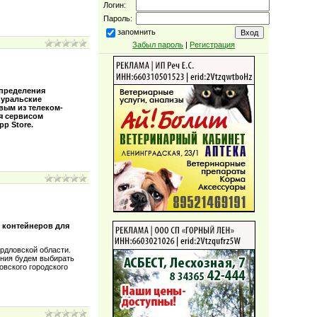
Логин:
Пароль:
запомнить
Забыл пароль
|
Регистрация
спределения
 уральские
вым из телеком-
я сервисом
pp Store.
 контейнеров для
рдловской области.
ения будем выбирать
овского городского