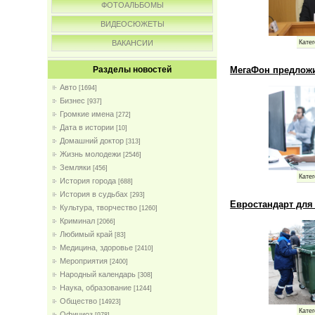
ФОТОАЛЬБОМЫ
ВИДЕОСЮЖЕТЫ
Катег
ВАКАНСИИ
МегаФон предлож
Разделы новостей
Авто
[1694]
Бизнес
[937]
Громкие имена
[272]
Дата в истории
[10]
Домашний доктор
[313]
Жизнь молодежи
[2546]
Земляки
[456]
Катег
История города
[688]
История в судьбах
[293]
Евростандарт для
Культура, творчество
[1260]
Криминал
[2066]
Любимый край
[83]
Медицина, здоровье
[2410]
Мероприятия
[2400]
Народный календарь
[308]
Наука, образование
[1244]
Общество
[14923]
Катег
Официоз