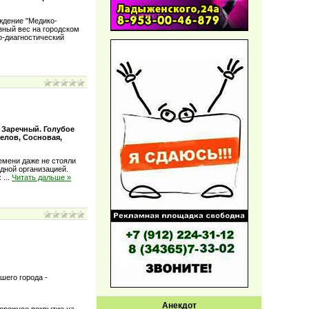
ждение "Медико-
зный вес на городском
о-диагностический
 Заречный. Голубое
елов, Сосновая,
емени даже не стояли
дной организацией.
х
...
Читать дальше »
шего города -
Анекдот