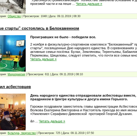
"Уралэнергостроймеханизация" полностью заменила основание и д
проезжей части и на пеше
...
Читать дальше »
ория:
Общество
|
Просмотров:
1048
|
Дата:
09.11.2019
|
08:30
е старты" состоялись в Белокаменном
Проигравших не было - победили все.
2 ноября в физкультурно-спортивном комплексе "Белокаменный" 
старты", посвященные Дню народного единства. В соревнованиях 
активные семьи посёлка: Булах, Земляновы, Терентьевы, Бабаило
Пермяковы, Шицеловы, следует отметить, что почти все семьи мн
Читать дальше »
ория:
Мероприятия
|
Просмотров:
611
|
Дата:
09.11.2019
|
08:10
ил асбестовцев
День народного единства отпраздновали асбестовцы вместе
праздником в Центре культуры и досуга имени Горького.
Горожан поздравили заместитель главы администрации Асбестовско
Волкова Екатерина Викторовна и Настоятель прихода во имя икон
«Умиление» Серафимо-Дивеевской протоирей Георгий Духанин.
&n
...
Читать дальше »
ория:
Культура, творчество
|
Просмотров:
725
|
Дата:
09.11.2019
|
07:50