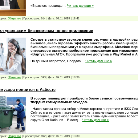
«В рамках прошедш
...
Читать дальше »
ория:
Общество
|
Просмотров:
614
|
Дата:
09.11.2019
|
18:41
ил уральским бизнесменам новое приложение
Смотреть статистику звонков клиентов, менять настройки ра
вызовов, анализировать эффективность работы колл-центра
бизнесмены впервые могут с экрана смартфона. МегаФон пер
операторов выпустил мобильное приложение для управлени
«Виртуальная АТС». Программа уже доступна в Play Market и A
По данным оператора, Свердло
...
Читать дальше »
ория:
Общество
|
Просмотров:
593
|
Дата:
09.11.2019
|
18:36
 мусора появится в Асбесте
В городе планируют приобрести более семисот современных
твердых коммунальных отходов.
- Наша заявка прошла отбор в Министерстве энергетики и ЖКХ Све
Сейчас мы готовим пакет документов, а после подписания соглаш
поставщика, - рассказал заместитель главы администрации Асбест
округа Олег Кабанов. - В след
...
Читать дальше »
ория:
Общество
|
Просмотров:
892
|
Дата:
09.11.2019
|
13:30