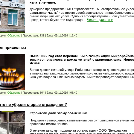
начать лечение.
Дочернее предприятие ОАО "Ураласбест" - многопрофильное учре
санитарная часть" - за время своей деятельности приобрело серье
рынке медицинских услуг. Одно из его учреждений - Консультативн
центр, который уже три года предо
...
Читать дальше »
ория:
Общество
|
Просмотров:
733
|
Дата:
09.11.2019
|
12:40
л пришел газ
Нынешний год стал переломным в газификации микрорайона
топливо появилось в домах жителей отдаленных улиц: Новос
Ясная.
Более десяти жителей улицы Рябиновая, которые до последнего вр
в планах на газификацию, заключили коллективный договор с подря
Она уже подвела к их жилью подземный газопровод от построенны
ория:
Общество
|
Просмотров:
864
|
Дата:
09.11.2019
|
08:40
кте не убрали старые ограждения?
Строители дали этому объяснение.
Подошел к завершению капитальный ремонт центральной улицы на
проспекта имени Ленина.
В течение двух лет подрядная организация - ООО "Белоярская