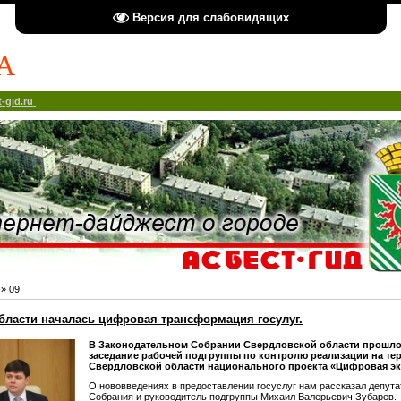
Версия для слабовидящих
А
-gid.ru
»
09
бласти началась цифровая трансформация госулуг.
В Законодательном Собрании Свердловской области прошло
заседание рабочей подгруппы по контролю реализации на те
Свердловской области национального проекта «Цифровая э
О нововведениях в предоставлении госуслуг нам рассказал депута
Собрания и руководитель подгруппы Михаил Валерьевич Зубарев.