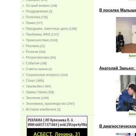
[978]
Острый вопрос
[149]
В поселке Малыше
Поздравления
[5]
Политика
[726]
Право
[577]
Праздники, памятные даты
[1268]
Проблемы ЖКХ
[1747]
Проиcшествия
[2324]
Реклама
[21]
Религия
[204]
Катег
Ретроспектива
[341]
События
[148]
Анатолий Занько: 
Советы врача
[0]
Социальные вопросы
[1114]
Спорт
[2693]
Ураласбест
[997]
Храмы Урала
[309]
Экология
[1254]
Экономика, производство
[1567]
История комбината
[3]
Катег
В диагностическом