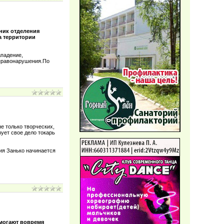
ник отделения
а территории
ападение,
 правонарушения.По
е только творческих,
ует свое дело токарь
ия Занько начинается
могают вовремя