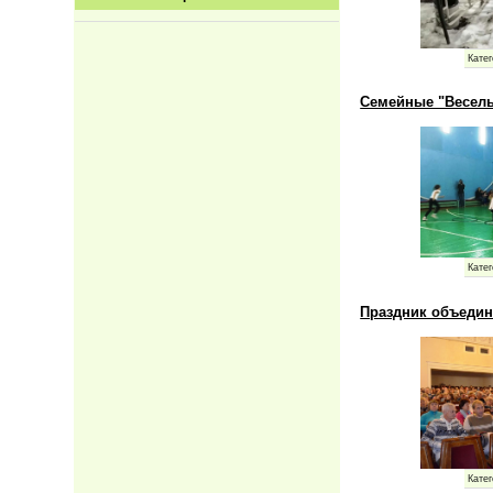
Катег
Семейные "Веселы
Катег
Праздник объедин
Катег