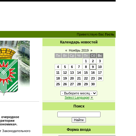
Приветствую Вас
Гость
Календарь новостей
«
Ноябрь 2019
»
Пн
Вт
Ср
Чт
Пт
Сб
Вс
1
2
3
4
5
6
7
8
9
10
11
12
13
14
15
16
17
18
19
20
21
22
23
24
25
26
27
28
29
30
Select Language
▼
Поиск
 очередное
рритории
кономика».
Форма входа
т Законодательного