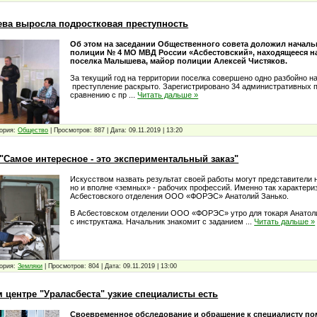
ва выросла подростковая преступность
Об этом на заседании Общественного совета доложил началь
полиции № 4 МО МВД России «Асбестовский», находящееся н
поселка Малышева, майор полиции Алексей Чистяков.
За текущий год на территории поселка совершено одно разбойно н
преступление раскрыто. Зарегистрировано 34 административных
сравнению с пр
...
Читать дальше »
ория:
Общество
|
Просмотров:
887
|
Дата:
09.11.2019
|
13:20
"Самое интересное - это экспериментальный заказ"
Искусством назвать результат своей работы могут представители н
но и вполне «земных» - рабочих профессий. Именно так характериз
Асбестовского отделения ООО «ФОРЭС» Анатолий Занько.
В Асбестовском отделении ООО «ФОРЭС» утро для токаря Анатол
с инструктажа. Начальник знакомит с заданием
...
Читать дальше »
ория:
Земляки
|
Просмотров:
804
|
Дата:
09.11.2019
|
13:00
 центре "Ураласбеста" узкие специалисты есть
Своевременное обследование и обращение к специалисту по