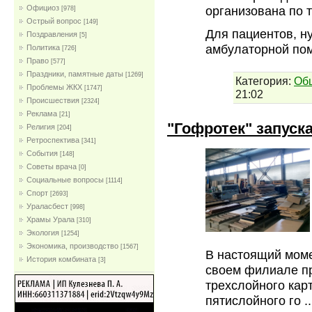
Официоз
организована по 
[978]
Острый вопрос
[149]
Для пациентов, н
Поздравления
[5]
амбулаторной по
Политика
[726]
Право
[577]
Праздники, памятные даты
[1269]
Категория:
Об
Проблемы ЖКХ
[1747]
21:02
Проиcшествия
[2324]
Реклама
[21]
"Гофротек" запуск
Религия
[204]
Ретроспектива
[341]
События
[148]
Советы врача
[0]
Социальные вопросы
[1114]
Спорт
[2693]
Ураласбест
[998]
Храмы Урала
[310]
Экология
[1254]
Экономика, производство
[1567]
В настоящий моме
История комбината
[3]
своем филиале п
трехслойного кар
пятислойного го
.