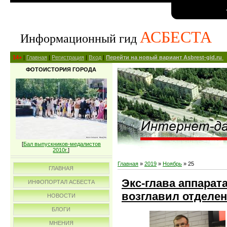
АСБЕСТА
Информационный гид
14+
|
Главная
|
Регистрация
|
Вход
|
Перейти на новый вариант Asbrest-gid.ru
ФОТОИСТОРИЯ ГОРОДА
[
Бал выпускников-медалистов
2010г.
]
Главная
»
2019
»
Ноябрь
»
25
ГЛАВНАЯ
Экс-глава аппарат
ИНФОПОРТАЛ АСБЕСТА
возглавил отделе
НОВОСТИ
БЛОГИ
МНЕНИЯ