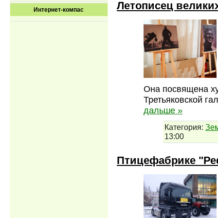
Летописец великих
Интернет-компас
Она посвящена ху
Третьяковской га
дальше »
Категория:
Зе
13:00
Птицефабрике "Ре