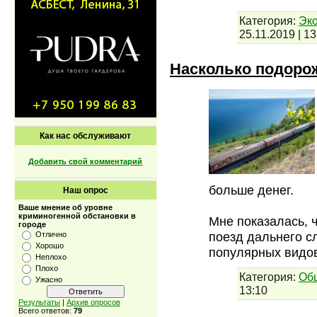
Категория:
Эко
25.11.2019
|
13
Насколько подорож
Как нас обслуживают
Добавить свой комментарий
больше денег.
Наш опрос
Ваше мнение об уровне
криминогенной обстановки в
Мне показалась, 
городе
поезд дальнего с
Отлично
Хорошо
популярных видов
Неплохо
Плохо
Категория:
Об
Ужасно
13:10
Результаты
|
Архив опросов
Всего ответов:
79