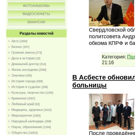
ФОТОАЛЬБОМЫ
ВИДЕОСЮЖЕТЫ
ВАКАНСИИ
Свердловской обл
Разделы новостей
политсовета Андр
Авто
[1694]
обкома КПРФ и б
Бизнес
[937]
Громкие имена
[273]
Категория:
По
Дата в истории
[10]
21:16
Домашний доктор
[314]
Жизнь молодежи
[2546]
В Асбесте обнови
Земляки
[456]
История города
[689]
больницы
История в судьбах
[294]
Культура, творчество
[1260]
Криминал
[2067]
Любимый край
[83]
Медицина, здоровье
[2410]
Мероприятия
[2400]
Народный календарь
[308]
Наука, образование
[1244]
После проведённо
Общество
[14923]