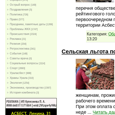
[978]
Острый вопрос
[149]
перечня обществе
Поздравления
[5]
рейтингового голо
Политика
[726]
первоочередном п
Право
[577]
территории Асбес
Праздники, памятные даты
[1269]
Проблемы ЖКХ
[1747]
Категория:
Об
Проиcшествия
[2324]
13:20
Реклама
[21]
Религия
[204]
Ретроспектива
[341]
Сельская льгота 
События
[148]
Советы врача
[0]
Социальные вопросы
[1114]
Спорт
[2693]
Ураласбест
[998]
Храмы Урала
[310]
Экология
[1254]
Экономика, производство
[1567]
История комбината
[3]
женщинам, прожи
рабочего времени
При этом оплата 
неде
...
Читать да