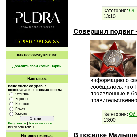
Категория:
Об
13:10
Совершил подвиг -
Как нас обслуживают
Добавить свой комментарий
Наш опрос
информацию о сво
сообщалось, что Н
Ваше мнеие об уровне
преподавания в школах города
проявленные в бо
Отлично
Хорошо
правительственн
Неплохо
Плохо
Категория:
Об
Ужасно
13:00
Результаты
|
Архив опросов
Всего ответов:
93
В поселке Малыше
Интернет-компас