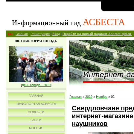
АСБЕСТА
Информационный гид
14+
|
Главная
|
Регистрация
|
Вход
|
Перейти на новый вариант Asbrest-gid.ru
ФОТОИСТОРИЯ ГОРОДА
[
День города - 2010
]
ГЛАВНАЯ
Главная
»
2019
»
Ноябрь
»
02
ИНФОПОРТАЛ АСБЕСТА
Свердловчане пред
НОВОСТИ
интернет-магазин
БЛОГИ
наушников
МНЕНИЯ