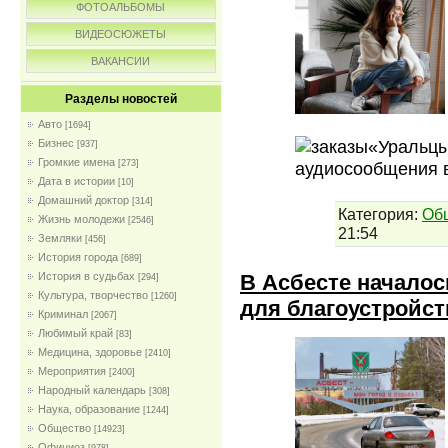
ФОТОАЛЬБОМЫ
ВИДЕОСЮЖЕТЫ
ВАКАНСИИ
Разделы новостей
Авто
[1694]
«Уральцы
Бизнес
[937]
Громкие имена
[273]
аудиосообщения в
Дата в истории
[10]
Домашний доктор
[314]
Категория:
Об
Жизнь молодежи
[2546]
21:54
Земляки
[456]
История города
[689]
В Асбесте началос
История в судьбах
[294]
Культура, творчество
[1260]
для благоустройст
Криминал
[2067]
Любимый край
[83]
Медицина, здоровье
[2410]
Мероприятия
[2400]
Народный календарь
[308]
Наука, образование
[1244]
Общество
[14923]
Официоз