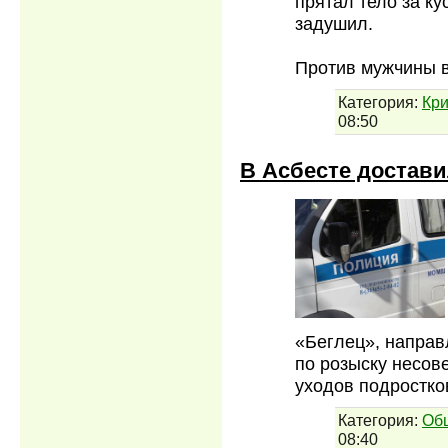
прятал тело за ку
задушил.
Против мужчины в
Категория:
Кр
08:50
В Асбесте достави
«Беглец», напра
по розыску несов
уходов подростков
Категория:
Об
08:40