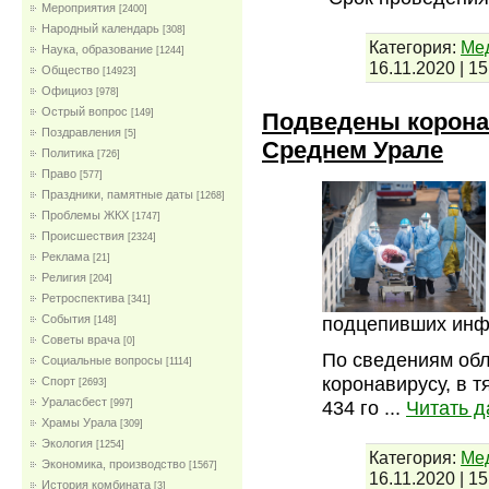
Мероприятия
[2400]
Народный календарь
[308]
Категория:
Мед
Наука, образование
[1244]
16.11.2020
|
15
Общество
[14923]
Официоз
[978]
Острый вопрос
[149]
Подведены корона
Поздравления
[5]
Среднем Урале
Политика
[726]
Право
[577]
Праздники, памятные даты
[1268]
Проблемы ЖКХ
[1747]
Проиcшествия
[2324]
Реклама
[21]
Религия
[204]
Ретроспектива
[341]
События
подцепивших инфе
[148]
Советы врача
[0]
По сведениям обл
Социальные вопросы
[1114]
коронавирусу, в 
Спорт
[2693]
Ураласбест
434 го
...
Читать д
[997]
Храмы Урала
[309]
Экология
[1254]
Категория:
Мед
Экономика, производство
[1567]
16.11.2020
|
15
История комбината
[3]