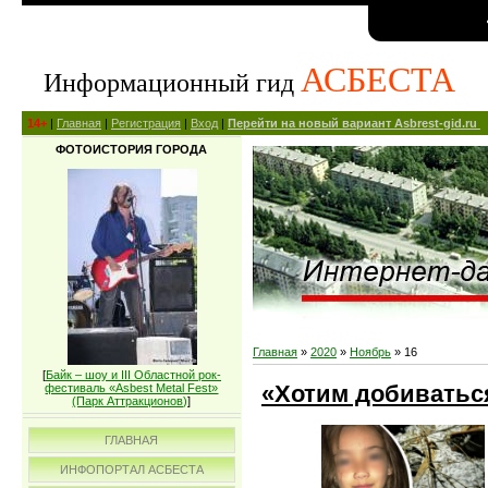
АСБЕСТА
Информационный гид
14+
|
Главная
|
Регистрация
|
Вход
|
Перейти на новый вариант Asbrest-gid.ru
ФОТОИСТОРИЯ ГОРОДА
Главная
»
2020
»
Ноябрь
»
16
[
Байк – шоу и III Областной рок-
«Хотим добиватьс
фестиваль «Asbest Metal Fest»
(Парк Аттракционов)
]
ГЛАВНАЯ
ИНФОПОРТАЛ АСБЕСТА