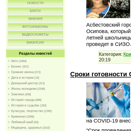
НОВОСТИ
БЛОГИ
МНЕНИЯ
Асбестовский гор
ФОТОАЛЬБОМЫ
Осипова, который
ВИДЕОСЮЖЕТЫ
летней школьницы
ВАКАНСИИ
проведет в СИЗО.
Категория:
Кр
Разделы новостей
20:19
Авто
[1694]
Бизнес
[937]
Громкие имена
Сроки готовности
[272]
Дата в истории
[10]
Домашний доктор
[313]
Жизнь молодежи
[2546]
Земляки
[456]
История города
[688]
История в судьбах
[293]
Культура, творчество
[1260]
Криминал
[2066]
на COVID-19 вне
Любимый край
[83]
Медицина, здоровье
[2410]
"Срок проведени