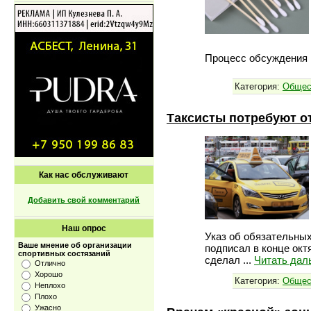
Процесс обсуждения 
Категория:
Общес
Таксисты потребуют о
Как нас обслуживают
Добавить свой комментарий
Наш опрос
Указ об обязательных
Ваше мнение об организации
подписал в конце окт
спортивных состязаний
сделал
...
Читать дал
Отлично
Хорошо
Категория:
Общес
Неплохо
Плохо
Ужасно