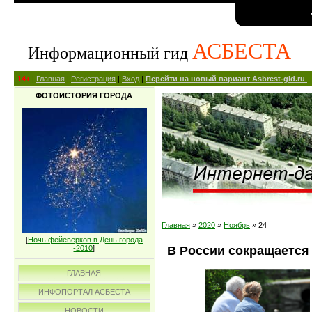
АСБЕСТА
Информационный гид
14+
|
Главная
|
Регистрация
|
Вход
|
Перейти на новый вариант Asbrest-gid.ru
ФОТОИСТОРИЯ ГОРОДА
Главная
»
2020
»
Ноябрь
»
24
[
Ночь фейеверков в День города
В России сокращается
-2010
]
ГЛАВНАЯ
ИНФОПОРТАЛ АСБЕСТА
НОВОСТИ