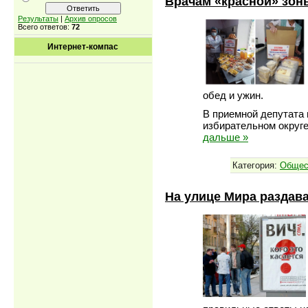
Врачам «красной» зон
Результаты
|
Архив опросов
Всего ответов:
72
Интернет-компас
обед и ужин.
В приемной депутата 
избирательном округе
дальше »
Категория:
Общес
На улице Мира разда