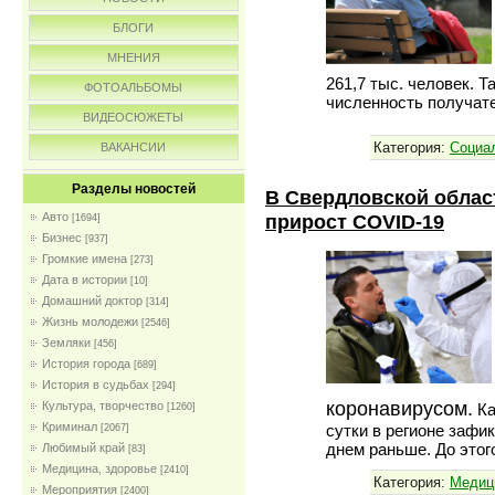
БЛОГИ
МНЕНИЯ
261,7 тыс. человек. 
ФОТОАЛЬБОМЫ
численность получат
ВИДЕОСЮЖЕТЫ
Категория:
Социа
ВАКАНСИИ
Разделы новостей
В Свердловской облас
прирост COVID-19
Авто
[1694]
Бизнес
[937]
Громкие имена
[273]
Дата в истории
[10]
Домашний доктор
[314]
Жизнь молодежи
[2546]
Земляки
[456]
История города
[689]
История в судьбах
[294]
коронавирусом.
Культура, творчество
Ка
[1260]
Криминал
сутки в регионе зафи
[2067]
днем раньше. До этог
Любимый край
[83]
Медицина, здоровье
[2410]
Категория:
Медиц
Мероприятия
[2400]