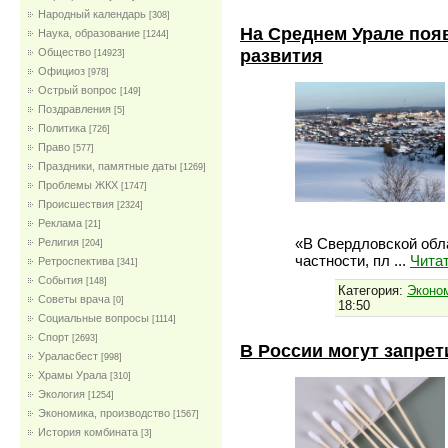
Народный календарь
[308]
На Среднем Урале поя
Наука, образование
[1244]
развития
Общество
[14923]
Официоз
[978]
Острый вопрос
[149]
Поздравления
[5]
Политика
[726]
Право
[577]
Праздники, памятные даты
[1269]
Проблемы ЖКХ
[1747]
Проиcшествия
[2324]
Реклама
[21]
«В Свердловской обла
Религия
[204]
частности, пл
...
Чита
Ретроспектива
[341]
События
[148]
Категория:
Эконом
Советы врача
[0]
18:50
Социальные вопросы
[1114]
Спорт
[2693]
В России могут запрет
Ураласбест
[998]
Храмы Урала
[310]
Экология
[1254]
Экономика, производство
[1567]
История комбината
[3]