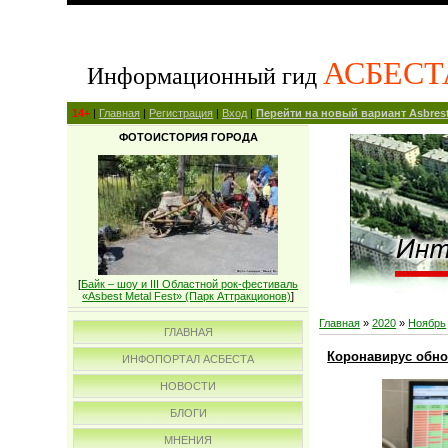
АСБЕСТ
Информационный гид
14+
|
Главная
|
Регистрация
|
Вход
|
Перейти на новый вариант Asbrest
ФОТОИСТОРИЯ ГОРОДА
[
Байк – шоу и III Областной рок-фестиваль
«Asbest Metal Fest» (Парк Аттракционов)
]
Главная
»
2020
»
Ноябрь
ГЛАВНАЯ
Коронавирус обно
ИНФОПОРТАЛ АСБЕСТА
НОВОСТИ
БЛОГИ
МНЕНИЯ