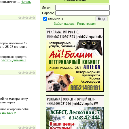
 составляет
...
Читать
Логин:
Пароль:
запомнить
Забыл пароль
|
Регистрация
торой половине 19
ать 25-27 метров в
нспортных средств
..
Читать дальше »
ий по материнству.
а не через
жиме и хорошо себя
ь дальше »