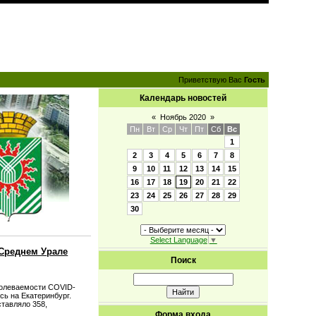
Приветствую Вас
Гость
Календарь новостей
«
Ноябрь 2020
»
Пн
Вт
Ср
Чт
Пт
Сб
Вс
1
2
3
4
5
6
7
8
9
10
11
12
13
14
15
16
17
18
19
20
21
22
23
24
25
26
27
28
29
30
Select Language
▼
 Среднем Урале
Поиск
болеваемости COVID-
сь на Екатеринбург.
ставляло 358,
Форма входа