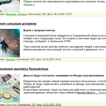
Общее количество заразившихся коронавирусом в регионе теперь
дальше »
ория:
Медицина, здоровье
|
Просмотров:
645
|
Дата:
19.11.2020
|
16:15
кроет сильным штормом
Вкупе с мокрым снегом.
Сильный штормовой ветер ожидается в Свердловской области во в
ноября и все следующие сутки. Его скорость местами будет достиг
секунду, сообщили в Уральском УГМС.
"При сильном ветре просим избегать нахождения людей и автотра
вблизи рекламных конструкций, ветхих строений и деревьев, не о
.
ория:
Экология
|
Просмотров:
1163
|
Дата:
19.11.2020
|
16:10
т порядок выплаты больничных
Деньги будут поступать напрямую из Фонда соцстрахования
Правительство вводит новый порядок выплаты больничных и пособ
Теперь их будут перечислять напрямую из фонда соцстрахования, 
работодателя.
В некоторых регионах такая система уже действует в пилотном ре
зарекомендовала, объяснил глава кабмина
Михаил Мишус
...
Читат
ория:
Общество
|
Просмотров:
722
|
Дата:
19.11.2020
|
16:00