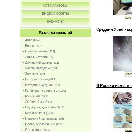
ФОТОАЛЬБОМЫ
ВИДЕОСЮЖЕТЫ
Катег
ВАКАНСИИ
Средний Урал на
Разделы новостей
Авто
[1694]
Бизнес
[937]
Громкие имена
[272]
Дата в истории
[10]
Домашний доктор
[313]
Жизнь молодежи
[2546]
Земляки
Катег
[456]
История города
[688]
История в судьбах
В России изменя
[293]
Культура, творчество
[1260]
Криминал
[2066]
Любимый край
[83]
Медицина, здоровье
[2410]
Мероприятия
[2400]
Народный календарь
[308]
Наука, образование
[1244]
Общество
[14923]
Катег