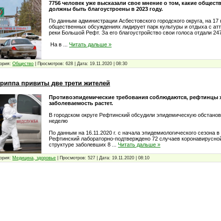
7756 человек уже высказали свое мнение о том, какие общес
должны быть благоустроены в 2023 году.
По данным администрации Асбестовского городского округа, на 17 
общественных обсуждениях лидирует парк культуры и отдыха с ат
реки Большой Рефт. За его благоустройство свои голоса отдали 24
На в
...
Читать дальше »
ория:
Общество
|
Просмотров:
628
|
Дата:
19.11.2020
|
08:30
гриппа привиты две трети жителей
Противоэпидемические требования соблюдаются, рефтинцы хо
заболеваемость растет.
В городском округе Рефтинский обсудили эпидемическую обстано
неделю
По данным на 16.11.2020 г. с начала эпидемиологического сезона в
Рефтинский лабораторно-подтверждено 72 случаев коронавирусно
структуре заболевших 8
...
Читать дальше »
ория:
Медицина, здоровье
|
Просмотров:
527
|
Дата:
19.11.2020
|
08:10