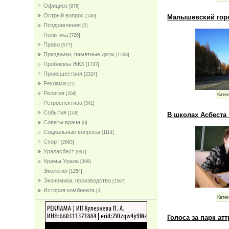
Официоз
[978]
Острый вопрос
Малышевский горо
[149]
Поздравления
[5]
Политика
[726]
Право
[577]
Праздники, памятные даты
[1268]
Проблемы ЖКХ
[1747]
Проиcшествия
[2324]
Реклама
[21]
Религия
[204]
Катег
Ретроспектива
[341]
События
[148]
В школах Асбеста
Советы врача
[0]
Социальные вопросы
[1114]
Спорт
[2693]
Ураласбест
[997]
Храмы Урала
[309]
Экология
[1254]
Экономика, производство
[1567]
История комбината
[3]
Катег
Голоса за парк а