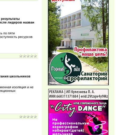
 результаты
исле лидеров назван
ь по пяти
доступность ресурсов
тания школьников
менная изоляция и не
екционных