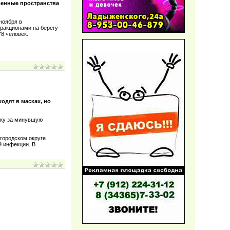
твенные пространства
ноября в
тракционами на берегу
78 человек.
дят в масках, но
вку за минувшую
 городском округе
й инфекции. В