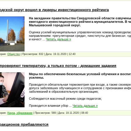
дской округ вошел в лидеры инвестиционного рейтинга
На заседании правительства Свердловской области озвучены
ежегодного инвестиционного рейтинга муниципалитетов. В ч
Малышевский городской округ.
Оценка усилий муниципальных управленческих команд проводилас
направлениям: «регуляторная среда», «институты для бизнеса». «
и качест
...
Читать дальше »
ория:
Общество
|
Просмотров:
832
|
Дата:
19.11.2020
|
12:40
 проверяют температуру, а только потом - домашние задания
Меры по обеспечению безопасных условий обучения и воспи
усилены.
Проводится обязательная термометрия при входе, а также своевре
допуск заболевших обучающихся и сотрудников с признаками инф
заболеваний в образовательную организацию;
Соблюдается масочный режим среди педагогов;
Проводится влажная убор
...
Читать дальше »
ория:
Наука, образование
|
Просмотров:
589
|
Дата:
19.11.2020
|
08:40
ттракционов прибавляются