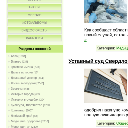
БЛОГИ
МНЕНИЯ
ФОТОАЛЬБОМЫ
Как сообщает област
ВИДЕОСЮЖЕТЫ
новый случай, осталь
ВАКАНСИИ
»
Категория:
Медиц
Разделы новостей
Авто
[1694]
Уставный суд Свердло
Бизнес
[937]
Громкие имена
[273]
Дата в истории
[10]
Домашний доктор
[314]
Жизнь молодежи
[2546]
Земляки
[456]
История города
[689]
История в судьбах
[294]
Культура, творчество
[1260]
одобрил накануне ком
Криминал
[2067]
полную ликвидацию 
Любимый край
[83]
Медицина, здоровье
[2410]
Категория:
Общес
Мероприятия
[2400]