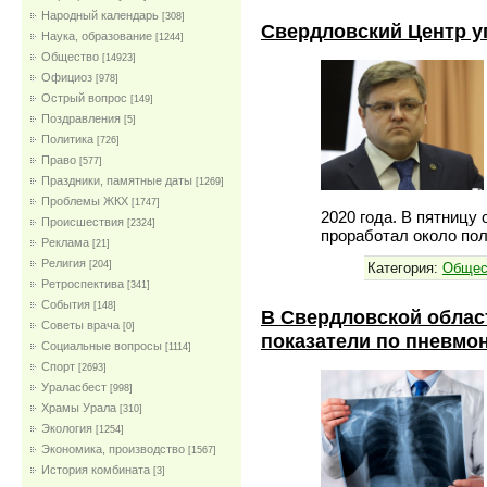
Народный календарь
[308]
Свердловский Центр у
Наука, образование
[1244]
Общество
[14923]
Официоз
[978]
Острый вопрос
[149]
Поздравления
[5]
Политика
[726]
Право
[577]
Праздники, памятные даты
[1269]
Проблемы ЖКХ
[1747]
2020 года. В пятницу 
Проиcшествия
[2324]
проработал около пол
Реклама
[21]
Религия
[204]
Категория:
Общес
Ретроспектива
[341]
События
[148]
В Свердловской облас
Советы врача
[0]
показатели по пневмо
Социальные вопросы
[1114]
Спорт
[2693]
Ураласбест
[998]
Храмы Урала
[310]
Экология
[1254]
Экономика, производство
[1567]
История комбината
[3]