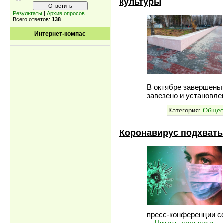
культуры
Результаты
|
Архив опросов
Всего ответов:
138
Интернет-компас
В октябре завершены 
завезено и установл
Категория:
Общес
Коронавирус подхватыв
пресс-конференции с
...
Читать дальше »