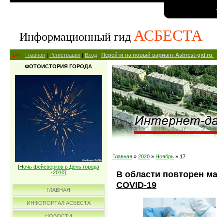
АСБЕСТА
Информационный гид
14+
|
Главная
|
Регистрация
|
Вход
|
Перейти на новый вариант Asbrest-gid.ru
ФОТОИСТОРИЯ ГОРОДА
Главная
»
2020
»
Ноябрь
»
17
[
Ночь фейеверков в День города
В области повторен м
-2010
]
COVID-19
ГЛАВНАЯ
ИНФОПОРТАЛ АСБЕСТА
НОВОСТИ