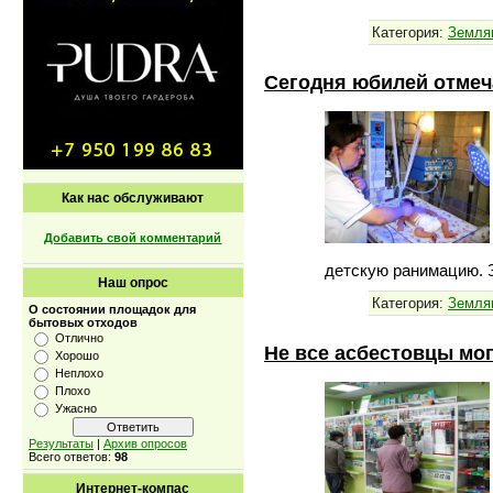
Категория:
Земля
Сегодня юбилей отмеч
Как нас обслуживают
Добавить свой комментарий
детскую ранимацию. 
Наш опрос
Категория:
Земля
О состоянии площадок для
бытовых отходов
Отлично
Не все асбестовцы мог
Хорошо
Неплохо
Плохо
Ужасно
Результаты
|
Архив опросов
Всего ответов:
98
Интернет-компас