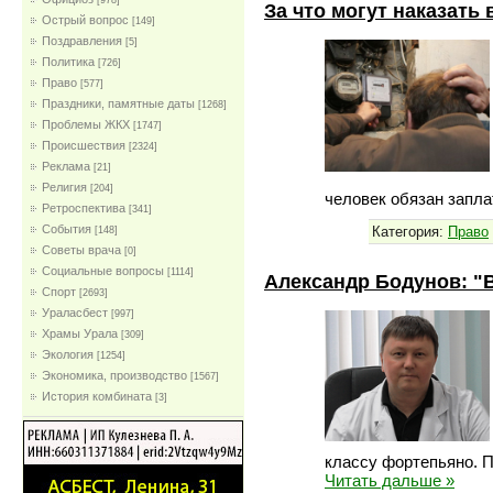
[978]
За что могут наказать
Острый вопрос
[149]
Поздравления
[5]
Политика
[726]
Право
[577]
Праздники, памятные даты
[1268]
Проблемы ЖКХ
[1747]
Проиcшествия
[2324]
Реклама
[21]
Религия
[204]
человек обязан запла
Ретроспектива
[341]
События
Категория:
Право
[148]
Советы врача
[0]
Социальные вопросы
[1114]
Александр Бодунов: "В
Спорт
[2693]
Ураласбест
[997]
Храмы Урала
[309]
Экология
[1254]
Экономика, производство
[1567]
История комбината
[3]
классу фортепьяно. 
Читать дальше »