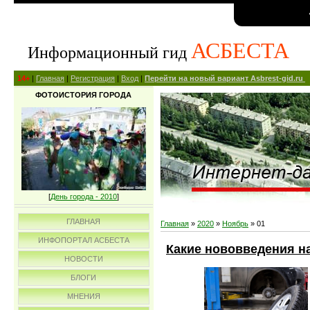
АСБЕСТА
Информационный гид
14+
|
Главная
|
Регистрация
|
Вход
|
Перейти на новый вариант Asbrest-gid.ru
ФОТОИСТОРИЯ ГОРОДА
[
День города - 2010
]
ГЛАВНАЯ
Главная
»
2020
»
Ноябрь
»
01
ИНФОПОРТАЛ АСБЕСТА
Какие нововведения на
НОВОСТИ
БЛОГИ
МНЕНИЯ