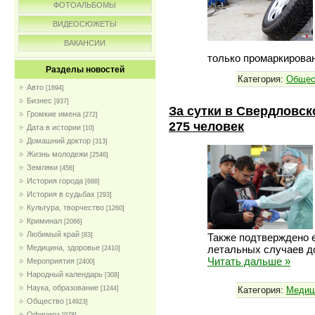
ФОТОАЛЬБОМЫ
ВИДЕОСЮЖЕТЫ
ВАКАНСИИ
только промаркирова
Разделы новостей
Категория:
Общес
Авто
[1694]
Бизнес
[937]
За сутки в Свердловс
Громкие имена
[272]
275 человек
Дата в истории
[10]
Домашний доктор
[313]
Жизнь молодежи
[2546]
Земляки
[456]
История города
[688]
История в судьбах
[293]
Культура, творчество
[1260]
Криминал
[2066]
Любимый край
Также подтверждено 
[83]
летальных случаев до
Медицина, здоровье
[2410]
Читать дальше »
Мероприятия
[2400]
Народный календарь
[308]
Наука, образование
Категория:
Медиц
[1244]
Общество
[14923]
Официоз