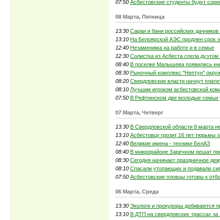
07:50
Асбестовские студенты будут соре
08 Марта, Пятница
13:30
Сараи и бани российских дачников
13:10
На Белоярской АЭС продлен срок э
12:40
Незаменима на работе и в семье
12:30
Солистка из Асбеста спела дуэтом
08:40
В поселке Малышева появились кни
08:30
Рыночный комплекс "Нептун" окруж
08:20
Свердловские власти начнут плат
08:10
Лучшим игроком асбестовской ком
07:50
В Рефтинском две молодые семьи
07 Марта, Четверг
13:30
В Свердловской области 8 марта н
13:10
Асбестовцу грозит 16 лет тюрьмы з
12:40
Великие имена - технике БелАЗ
08:40
В микрорайоне Заречном решат пр
08:30
Сегодня начинает праздничное де
08:10
Спасали утопающих и подавали си
07:50
Асбестовские пловцы готовы к отб
06 Марта, Среда
13:30
Экологи и прокуроры добиваются п
13:10
В ДТП на свердловских трассах за 