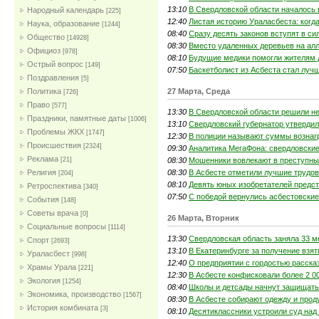
13:10
В Свердловской области началось 
Народный календарь
[225]
12:40
Листая историю Ураласбеста: когд
Наука, образование
[1244]
08:40
Сразу десять законов вступят в си
Общество
[14928]
08:30
Вместо удаленных деревьев на ал
Официоз
[978]
08:10
Будущие медики помогли жителям д
Острый вопрос
[149]
07:50
Баскетболист из Асбеста стал луч
Поздравления
[5]
27 Марта, Среда
Политика
[726]
Право
[577]
13:30
В Свердловской области решили не
Праздники, памятные даты
[1006]
13:10
Свердловский губернатор утвердил
Проблемы ЖКХ
[1747]
12:30
В полиции называют суммы вознаг
Проиcшествия
[2324]
09:30
Аналитика МегаФона: свердловски
Реклама
08:30
Мошенники вовлекают в преступны
[21]
08:30
В Асбесте отметили лучшие трудо
Религия
[204]
08:10
Девять юных изобретателей предст
Ретроспектива
[340]
07:50
С победой вернулись асбестовски
События
[148]
Советы врача
[0]
26 Марта, Вторник
Социальные вопросы
[1114]
13:30
Свердловская область заняла 33 м
Спорт
[2693]
13:10
В Екатеринбурге за получение взя
Ураласбест
[998]
12:40
О предприятии с гордостью расск
Храмы Урала
[221]
12:30
В Асбесте конфисковали более 2 00
Экология
[1254]
08:40
Школы и детсады начнут защищать
Экономика, производство
[1567]
08:30
В Асбесте собирают одежду и про
История комбината
[3]
08:10
Десятиклассники устроили суд над 