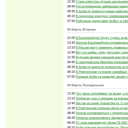
12:30
Стали известны лучшие школьники
08:40
Роспотребнадзор забраковал кажду
08:30
В Асбесте появятся новые рабочие
08:10
В городском конкурсе соревновали
07:50
Рефтинцы представят Асбест в об
05 Марта, Вторник
21:00
В Екатеринбурге будут судить муж
13:30
Жители Екатеринбурга отправилис
13:10
В России могут изменить правила
12:40
Вот это шефы: горку детскому сад
12:30
Будущие медики показали мастер-
08:40
В свердловском Минобре прокоммен
08:30
В Асбесте выросло количество ост
08:10
В Рефтинском устроили семейные 
07:50
Полиция Асбеста проводит акцию 
04 Марта, Понедельник
13:30
Что такое сертификат на вклад, о 
13:10
Подписан указ о призыве на военн
12:40
Листая историю Ураласбеста. О ко
12:30
В Рефтинском открыли Центр культ
08:40
Хотела познакомиться с порядочны
08:30
Проекты инициативного бюджетиро
08:20
От кори вакцинируют более 55 000
08:10
Асбестовские баскетболисты "Малах