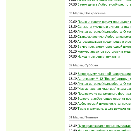
07:50
Зачем дети в Асбесте собирают ст
03 Марта, Воскресенье
20:00
После оттепели придут снегопад и
13:30
Связисты улучшили сигнал на гран
12:40
Листая историю Ураласбеста. О ко
12:30
Старшеклассники Асбеста познако
08:40
Автовладельцев предупредили о ро
08:30
За что трех директоров одной шко
08:10
Конкурс эрудитов состоялся в мед
07:50
Исход игры решил пенальти
02 Марта, Суббота
13:30
В программу льготной газификации
13:10
Автотрассу М-12 "Восток" дотянут 
12:40
Листая историю Ураласбеста. О ко
12:30
"Коммунальная квартира" стала са
08:40
Послевкусие пельменного фестив
08:30
Более ста асбестовцев отметят но
08:10
Асбестовский школьник стал приз
07:50
Такие маленькие, а уже изучают св
01 Марта, Пятница
13:30
Путин рассказал о новых выплата
12:40
На дальних рубежах воевал асбес