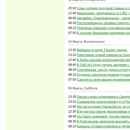
20:00
Семь человек получили травмы в с
12:40
Малышевец, вернувшись со СВО, п
08:40
Ансамбль «Земляниченька» - лаур
08:30
Роспотребнадзор объявил горячую
08:10
Рефтинцы показали спортивное ма
07:50
В поселке Малышева наградили ка
10 Марта, Воскресенье
13:30
Выбрали лучшую Татьяну города.
13:10
Работников скорой помощи на Урал
12:40
В Асбестовском политехникуме об
08:40
В ОКБ №1 будут лечить аритмию с
08:30
Снегоборьба: чистят дороги и трот
08:10
Будущие спасатели назвали лучши
07:50
Самолеты нелетающие приземлили
09 Марта, Суббота
13:30
Овощи снова подорожали в Свердл
13:10
Социальные пенсии вырастут в Рос
12:40
Листая историю Ураласбеста: не сп
12:30
В музее выставили декоративные л
08:40
На Урале задержали "потомственно
08:30
В Рефтинском запретили выходить
08:10
Команда «Олимп»победила в «Кубк