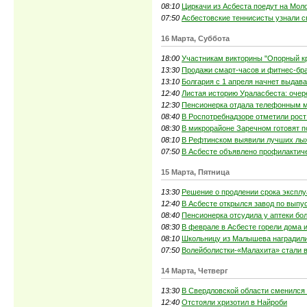
08:10
Циркачи из Асбеста поедут на Мо
07:50
Асбестовские теннисисты узнали с
16 Марта, Суббота
18:00
Участникам викторины "Опорный кр
13:30
Продажи смарт-часов и фитнес-бра
13:10
Болгария с 1 апреля начнет выдав
12:40
Листая историю Ураласбеста: очере
12:30
Пенсионерка отдала телефонным 
08:40
В Роспотребнадзоре отметили рост
08:30
В микрорайоне Заречном готовят п
08:10
В Рефтинском выявили лучших лы
07:50
В Асбесте объявлено профилактич
15 Марта, Пятница
13:30
Решение о продлении срока эксплу
12:40
В Асбесте открылся завод по вып
08:40
Пенсионерка отсудила у аптеки бо
08:30
В феврале в Асбесте горели дома 
08:10
Школьницу из Малышева наградили
07:50
Волейболистки-«Малахита» стали 
14 Марта, Четверг
13:30
В Свердловской области сменился
12:40
Отстояли хризотил в Найроби