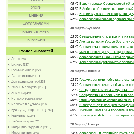
08:40
В двух городах Свердловской обла
БЛОГИ
08:30
В Асбесте объявили экологический
08:10
Нашим музыкантам покорился "ДУ
МНЕНИЯ
07:50
Асбестовский боксер одержал три 
ФОТОАЛЬБОМЫ
30 Марта, Суббота
ВИДЕОСЮЖЕТЫ
13:30
Свердловчане стали тратить на к
ВАКАНСИИ
12:40
Листая историю Ураласбеста: о че
08:40
Свердловчан предупредили о паде
Разделы новостей
08:30
Малышевские депутаты одобрили р
08:10
Асбестовским школьникам подарил
Авто
[1694]
07:50
Асбестовская футболистка забила 
Бизнес
[937]
Громкие имена
[273]
29 Марта, Пятница
Дата в истории
[10]
13:30
Госдума запретит обсуждать скулш
Домашний доктор
[228]
13:10
Свердловские власти объявили нов
Жизнь молодежи
[2548]
12:40
Сотрудники комбината улучшают п
Земляки
[456]
12:30
Свердловчанке сообщили: «На вас 
История города
[690]
08:40
Огонь фламенко: испанский танец
История в судьбах
[236]
08:30
В лагере "Заря" расцвел "Мандари
Культура, творчество
08:10
Ученики школы № 4 победили в ге
[1261]
07:50
Лыжница из Асбеста стала призер
Криминал
[2067]
Любимый край
[77]
28 Марта, Четверг
Медицина, здоровье
[2410]
Мероприятия
13:30
Асбестовец, пытавшийся убить пле
[2400]