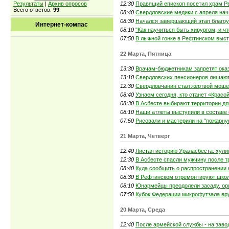
12:30
Правящий епископ посетил храм Р
Результаты
|
Архив опросов
Всего ответов:
99
08:40
Свердловские медики с апреля на
08:30
Начался завершающий этап благоу
Интернет-компас
08:10
"Как научиться быть хирургом, и ч
07:50
В лыжной гонке в Рефтинском выс
22 Марта, Пятница
13:30
Врачам-бюджетникам запретят ока
13:10
Свердловских пенсионеров лишают
12:30
Свердловчанин стал жертвой моше
08:40
Узнаем сегодня, кто станет «Красо
08:30
В Асбесте выбирают территории дл
08:10
Наши атлеты выступили в составе
07:50
Рисовали и мастерили на "пожарну
21 Марта, Четверг
12:40
Листая историю Ураласбеста: хулиг
12:30
В Асбесте спасли мужчину после т
08:40
Куда сообщить о распространении 
08:30
В Рефтинском отремонтируют школ
08:10
Юнармейцы преодолели засаду, ор
07:50
Кубок Федерации микрофутзала вр
20 Марта, Среда
12:40
После армейской службы - на заво