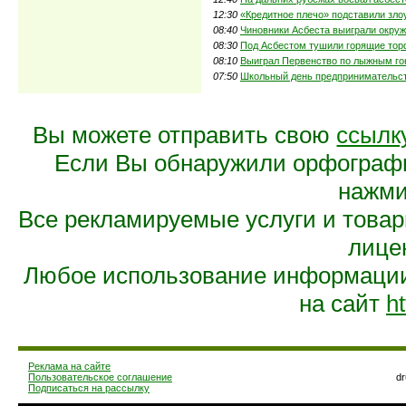
12:30
«Кредитное плечо» подставили зл
08:40
Чиновники Асбеста выиграли окру
08:30
Под Асбестом тушили горящие тор
08:10
Выиграл Первенство по лыжным гон
07:50
Школьный день предпринимательст
Вы можете отправить свою
ссылк
Если Вы обнаружили орфограф
нажмит
Все рекламируемые услуги и това
лице
Любое использование информации 
на сайт
ht
Реклама на сайте
Пользовательское соглашение
d
Подписаться на рассылку