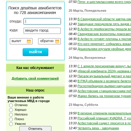
07:50
Пяти- и шестиклассники всего гор
25 Марта, Понедельник
13:30
В Свердловской области завтра ож
12:40
Заводчане преодолели пять видов
12:30
В Асбесте профосмотры прошли вс
08:40
Свердловские волонтеры помогают 
08:30
В Асбесте готовят плотины к прот
08:10
Кто кого перепоет: собрались вокал
07:50
Дошкольники изучали хвойные дере
24 Марта, Воскресенье
13:30
С 1 апреля пенсионерам вернут ль
Как нас обслуживают
12:40
«Красой комбината-2024» названа
12:30
Писали музыкальный диктант и ра
Добавить свой комментарий
08:40
В РЖД объявили о возврате билето
08:30
Роспотребнадзор выявил нарушени
Наш опрос
08:10
Асбестовские старшеклассники по
07:50
Жарко бились на теннисном турни
Ваше мнение о работе
участковых МВД в городе
23 Марта, Суббота
Отлично
Хорошо
19:50
В регионе отменили развлекатель
Неплохо
13:30
Российский планшет KVADRA_T усп
Плохо
13:10
Асбестовский садист просится в п
Ужасно
12:40
Четверть века - заводчанин