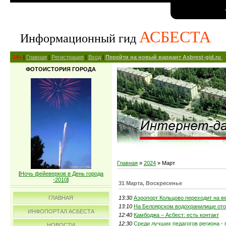
АСБЕСТА
Информационный гид
14+
|
Главная
|
Регистрация
|
Вход
|
Перейти на новый вариант Asbrest-gid.ru
ФОТОИСТОРИЯ ГОРОДА
Главная
»
2024
»
Март
[
Ночь фейеверков в День города
-2010
]
31 Марта, Воскресенье
13:30
Аэропорт Кольцово переходит на в
ГЛАВНАЯ
13:10
На Белоярском водохранилище отор
ИНФОПОРТАЛ АСБЕСТА
12:40
Камбоджа – Асбест: есть контакт
12:30
Среди лучших педагогов региона - 
НОВОСТИ