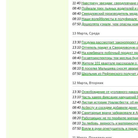
11:40
Навстречу звездам: свердловчане 
08:40
Поймали трех пьяных водителей и 
08:40
Свердловский производитель меда 
08:10
Наши волейболисты в полуфинале 
07:50
Дошколята узнали, чем опасны нож
13 Марта, Среда
13:30
Госдума рассмотрит законопроект 
13:10
Оттепель придет в Свердловскую о
12:40
На комбинате побочный продукт пр
08:40
Госавтоинспекторы три месяца буд
08:30
Жители 101 квартале рассказали о
08:10
В поселке Малышева сносят авари
07:50
Школьник из Рефтинского получит
12 Марта, Вторник
13:30
Освобождение от уголовного наказ
13:10
Часть камер фиксации нарушений П
12:40
Листая историю Ураласбеста: об и
08:40
Асбесту и соседям добавили денег
08:30
Санитарные врачи забраковали в А
08:20
Работающих не по профилю мигран
08:10
За любовь, верность и материнску
07:50
Взяли в руки огнетушитель и пред
11 Марта, Понедельник