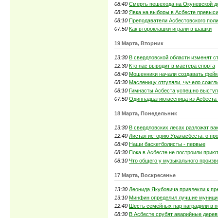
08:40
Смерть пешехода на Окуневской д
08:30
Явка на выборы в Асбесте превыси
08:10
Преподаватели Асбестовского пол
07:50
Как второклашки играли в шашки
19 Марта, Вторник
13:30
В свердловской области изменят с
12:30
Кто нас выводит в мастера спорта
08:40
Мошенники начали создавать фейк
08:30
Масленицу отгуляли, чучело сожгл
08:10
Гимнасты Асбеста успешно выступ
07:50
Одиннадцатиклассница из Асбеста
18 Марта, Понедельник
13:30
В свердловских лесах разложат ва
12:40
Листая историю Ураласбеста: о пр
08:40
Наши баскетболисты - первые
08:30
Пока в Асбесте не построили прию
08:10
Что общего у музыкального произв
17 Марта, Воскресенье
13:30
Леонида Якубовича привлекли к пр
13:10
Минфин определил лучшие муниципа
12:40
Шесть семейных пар наградили в 
08:30
В Асбесте срубят аварийные дерев