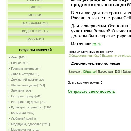
продолжительностью до 60
БЛОГИ
В эти же дни ветераны и и
МНЕНИЯ
России, а также в страны СН
ФОТОАЛЬБОМЫ
Для совершения бесплатны
участники Великой Отечеств
ВИДЕОСЮЖЕТЫ
должны быть зарегистрирова
ВАКАНСИИ
Источник:
rg.ru
Разделы новостей
Фото из открытых источников
Обнаружили ошибку? Выделите ее мыш
Авто
[1694]
Дополнительно по теме
Бизнес
[937]
Громкие имена
[274]
Категория:
Общество
| Просмотров: 1306 | Доба
Дата в истории
[10]
Домашний доктор
[229]
Всего комментариев:
0
Жизнь молодежи
[2549]
Земляки
Отправьте свою новость
[456]
История города
[612]
История в судьбах
[237]
Культура, творчество
[1260]
Криминал
[2067]
Любимый край
[77]
Медицина, здоровье
[2410]
Мероприятия
[2401]