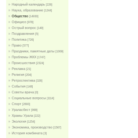
Народный календарь
[226]
Наука, образование
[1244]
Общество
[14930]
Официоз
[978]
Острый вопрос
[149]
Поздравления
[5]
Политика
[726]
Право
[577]
Праздники, памятные даты
[1009]
Проблемы ЖКХ
[1747]
Проиcшествия
[2324]
Реклама
[21]
Религия
[204]
Ретроспектива
[326]
События
[148]
Советы врача
[0]
Социальные вопросы
[1114]
Спорт
[2693]
Ураласбест
[999]
Храмы Урала
[222]
Экология
[1254]
Экономика, производство
[1567]
История комбината
[3]