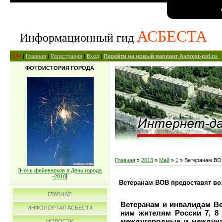
АСБЕСТА
Информационный гид
14+
|
Главная
|
Регистрация
|
Вход
|
Перейти на новый вариант Asbrest-gid.ru
ФОТОИСТОРИЯ ГОРОДА
Главная
»
2013
»
Май
»
1
» Ветеранам ВОВ
[
Ночь фейеверков в День города
-2010
]
Ветеранам ВОВ предоставят во
ГЛАВНАЯ
Ветеранам и инвалидам Ве
ИНФОПОРТАЛ АСБЕСТА
ним жителям России 7, 8
междугородные и междуна
НОВОСТИ